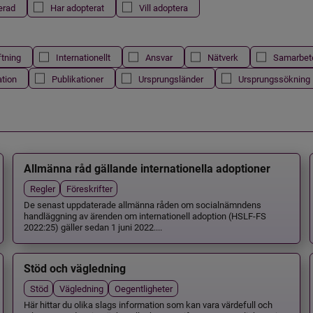
erad
Har adopterat
Vill adoptera
ftning
Internationellt
Ansvar
Nätverk
Samarbet
ation
Publikationer
Ursprungsländer
Ursprungssökning
Allmänna råd gällande internationella adoptioner
Regler
Föreskrifter
De senast uppdaterade allmänna råden om socialnämndens
handläggning av ärenden om internationell adoption (HSLF-FS
2022:25) gäller sedan 1 juni 2022....
Stöd och vägledning
Stöd
Vägledning
Oegentligheter
Här hittar du olika slags information som kan vara värdefull och