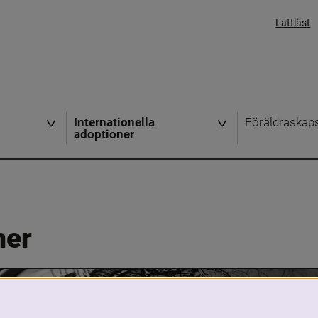
Lättläst
Internationella
Föräldraskap
adoptioner
ner