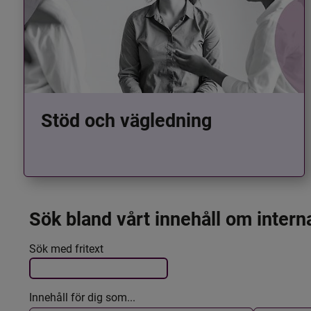
Stöd och vägledning
Sök bland vårt innehåll om intern
Det här formuläret postas automatiskt
Filtrera resultatet
Sök med fritext
Innehåll för dig som...