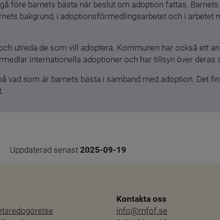
gå före barnets bästa när beslut om adoption fattas. Barnets b
barnets bakgrund, i adoptionsförmedlingsarbetet och i arbetet
och utreda de som vill adoptera. Kommunen har också ett ansv
medlar internationella adoptioner och har tillsyn över deras 
 på vad som är barnets bästa i samband med adoption. Det finn
.
Uppdaterad senast 
2025-09-19
Kontakta oss
hetsredogörelse
info@mfof.se