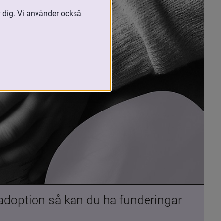
r dig. Vi använder också
 adoption så kan du ha funderingar 