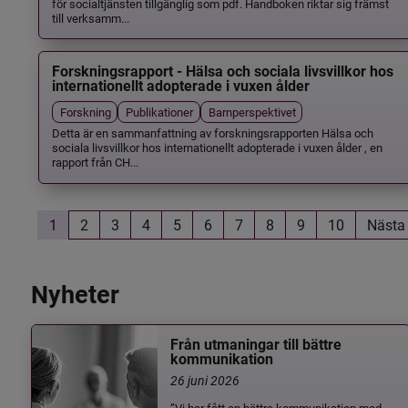
för socialtjänsten tillgänglig som pdf. Handboken riktar sig främst
till verksamm...
Forskningsrapport - Hälsa och sociala livsvillkor hos
internationellt adopterade i vuxen ålder
Forskning
Publikationer
Barnperspektivet
Detta är en sammanfattning av forskningsrapporten Hälsa och
sociala livsvillkor hos internationellt adopterade i vuxen ålder , en
rapport från CH...
1
2
3
4
5
6
7
8
9
10
Nästa
Nyheter
Från utmaningar till bättre
kommunikation
26 juni 2026
”Vi har fått en bättre kommunikation med