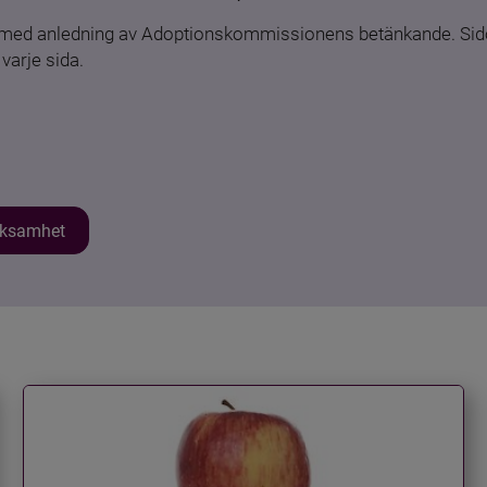
n med anledning av Adoptionskommissionens betänkande. Sido
varje sida.
erksamhet