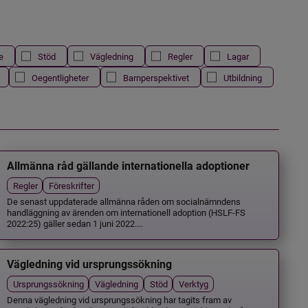
e
Stöd
Vägledning
Regler
Lagar
Oegentligheter
Barnperspektivet
Utbildning
Allmänna råd gällande internationella adoptioner
Regler
Föreskrifter
De senast uppdaterade allmänna råden om socialnämndens
handläggning av ärenden om internationell adoption (HSLF-FS
2022:25) gäller sedan 1 juni 2022....
Vägledning vid ursprungssökning
Ursprungssökning
Vägledning
Stöd
Verktyg
Denna vägledning vid ursprungssökning har tagits fram av