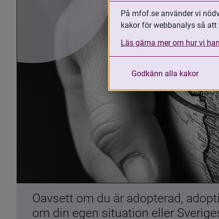
På mfof.se använder vi nödvä
kakor för webbanalys så att 
Läs gärna mer om hur vi han
Godkänn alla kakor
Oavsett om du är adopterad, adoptiv
om din egen situation eller Sverig