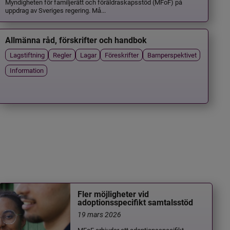
Myndigheten för familjerätt och föräldraskapsstöd (MFoF) på
uppdrag av Sveriges regering. Må...
Allmänna råd, förskrifter och handbok
Lagstiftning
Regler
Lagar
Föreskrifter
Barnperspektivet
Information
Fler möjligheter vid
adoptionsspecifikt samtalsstöd
19 mars 2026
MFoF erbjuder ett adoptionsspecifikt