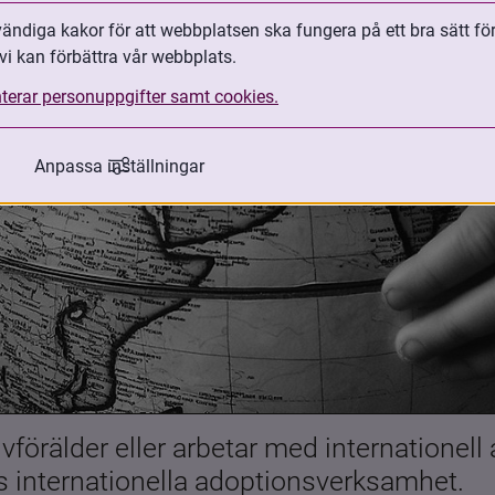
ndiga kakor för att webbplatsen ska fungera på ett bra sätt fö
vi kan förbättra vår webbplats.
terar personuppgifter samt cookies.
Anpassa inställningar
förälder eller arbetar med internationell
es internationella adoptionsverksamhet.