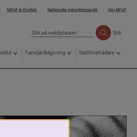
MFoF in English
Nationella minoritetsspråk
Om MFoF
Sök
sstöd
Familjerådgivning
Ställföreträdare