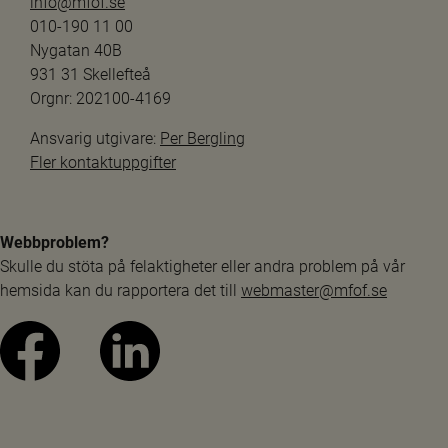
info@mfof.se
010-190 11 00
Nygatan 40B
931 31 Skellefteå
Orgnr: 202100-4169
Ansvarig utgivare: 
Per Bergling
Fler kontaktuppgifter
Webbproblem?
Skulle du stöta på felaktigheter eller andra problem på vår 
hemsida kan du rapportera det till 
webmaster@mfof.se