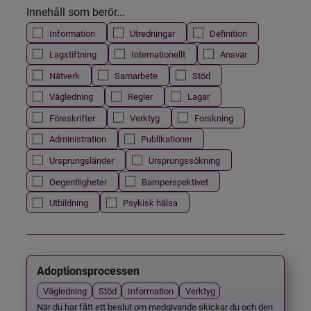
Innehåll som berör...
Information
Utredningar
Definition
Lagstiftning
Internationellt
Ansvar
Nätverk
Samarbete
Stöd
Vägledning
Regler
Lagar
Föreskrifter
Verktyg
Forskning
Administration
Publikationer
Ursprungsländer
Ursprungssökning
Oegentligheter
Barnperspektivet
Utbildning
Psykisk hälsa
Adoptionsprocessen
Vägledning
Stöd
Information
Verktyg
När du har fått ett beslut om medgivande skickar du och den