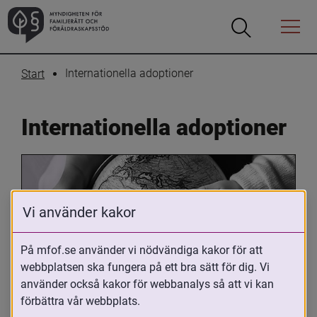
Öppna
Öppna
Menyn
sökrutan
Internationella adoptioner
Start
Internationella adoptioner
Vi använder kakor
På mfof.se använder vi nödvändiga kakor för att
webbplatsen ska fungera på ett bra sätt för dig. Vi
Oavsett om du är adopterad, 
använder också kakor för webbanalys så att vi kan
adoptivförälder eller arbetar med 
förbättra vår webbplats.
internationell adoption så kan du ha 