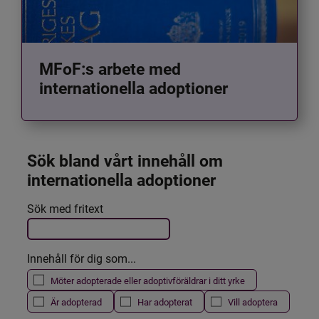
MFoF:s arbete med
internationella adoptioner
Sök bland vårt innehåll om 
internationella adoptioner
Det här formuläret postas automatiskt
Sök med fritext
Filtrera resultatet
Innehåll för dig som...
Möter adopterade eller adoptivföräldrar i ditt yrke
Är adopterad
Har adopterat
Vill adoptera