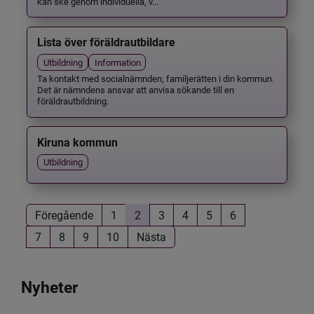
kan ske genom individuella, v...
Lista över föräldrautbildare
Utbildning
Information
Ta kontakt med socialnämnden, familjerätten i din kommun.
Det är nämndens ansvar att anvisa sökande till en
föräldrautbildning.
Kiruna kommun
Utbildning
Föregående
1
2
3
4
5
6
7
8
9
10
Nästa
Nyheter