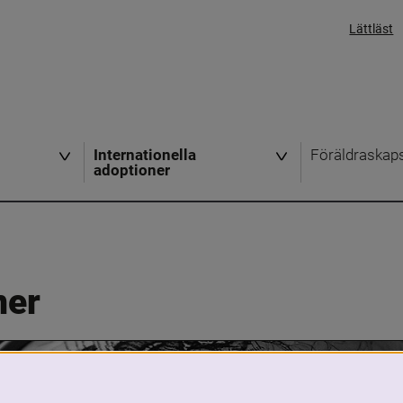
Lättläst
Internationella
Föräldraskap
adoptioner
ner