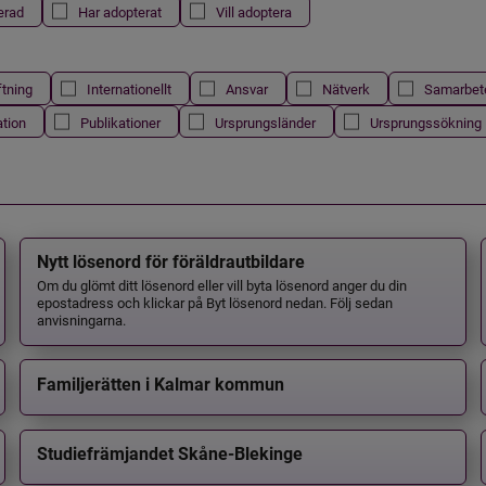
erad
Har adopterat
Vill adoptera
ftning
Internationellt
Ansvar
Nätverk
Samarbet
ation
Publikationer
Ursprungsländer
Ursprungssökning
Nytt lösenord för föräldrautbildare
Om du glömt ditt lösenord eller vill byta lösenord anger du din
epostadress och klickar på Byt lösenord nedan. Följ sedan
anvisningarna.
Familjerätten i Kalmar kommun
Studiefrämjandet Skåne-Blekinge