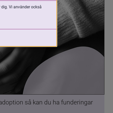
r dig. Vi använder också
 adoption så kan du ha funderingar 