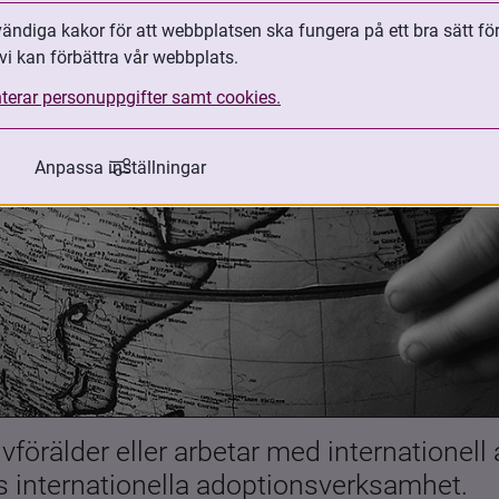
ndiga kakor för att webbplatsen ska fungera på ett bra sätt fö
vi kan förbättra vår webbplats.
terar personuppgifter samt cookies.
Anpassa inställningar
förälder eller arbetar med internationell
es internationella adoptionsverksamhet.