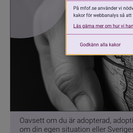
På mfof.se använder vi nödvä
kakor för webbanalys så att 
Läs gärna mer om hur vi han
Godkänn alla kakor
Oavsett om du är adopterad, adoptiv
om din egen situation eller Sverig