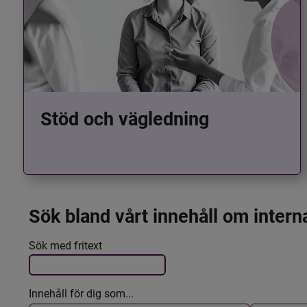
Stöd och vägledning
Sök bland vårt innehåll om intern
Det här formuläret postas automatiskt
Filtrera resultatet
Sök med fritext
Innehåll för dig som...