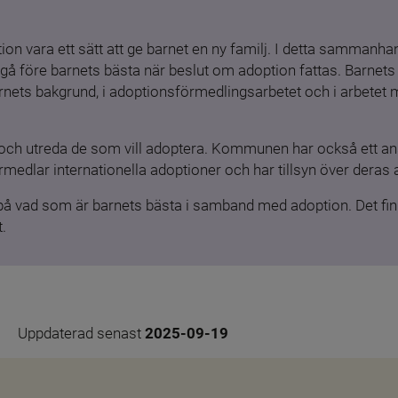
ion vara ett sätt att ge barnet en ny familj. I detta sammanhang
gå före barnets bästa när beslut om adoption fattas. Barnets b
barnets bakgrund, i adoptionsförmedlingsarbetet och i arbetet
och utreda de som vill adoptera. Kommunen har också ett ansv
medlar internationella adoptioner och har tillsyn över deras 
 på vad som är barnets bästa i samband med adoption. Det finn
.
Uppdaterad senast 
2025-09-19