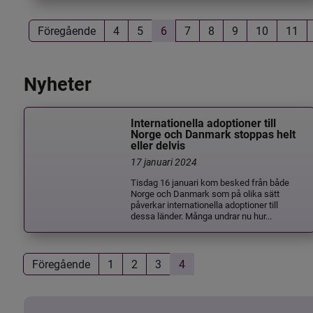
Föregående
4
5
6
7
8
9
10
11
Nyheter
Internationella adoptioner till
Norge och Danmark stoppas helt
eller delvis
17 januari 2024
Tisdag 16 januari kom besked från både
Norge och Danmark som på olika sätt
påverkar internationella adoptioner till
dessa länder. Många undrar nu hur...
Föregående
1
2
3
4