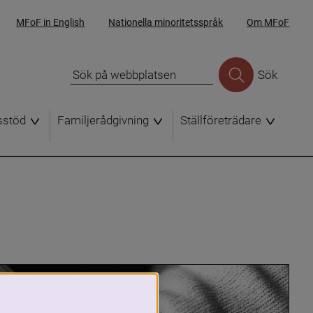
MFoF in English
Nationella minoritetsspråk
Om MFoF
Sök
sstöd
Familjerådgivning
Ställföreträdare