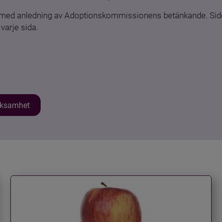
n med anledning av Adoptionskommissionens betänkande. Sido
varje sida.
erksamhet