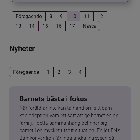
Föregående
8
9
10
11
12
13
14
15
16
17
Nästa
Nyheter
Föregående
1
2
3
4
Barnets bästa i fokus
När föräldrar inte kan ta hand om sitt barn 
kan adoption vara ett sätt att ge barnet en ny 
familj. I detta sammanhang befinner sig 
barnet i en mycket utsatt situation. Enligt FN:s 
Barnkonvention får inga andra intressen gå 