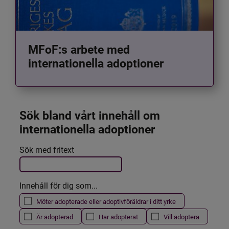
MFoF:s arbete med
internationella adoptioner
Sök bland vårt innehåll om 
internationella adoptioner
Det här formuläret postas automatiskt
Sök med fritext
Filtrera resultatet
Innehåll för dig som...
Möter adopterade eller adoptivföräldrar i ditt yrke
Är adopterad
Har adopterat
Vill adoptera