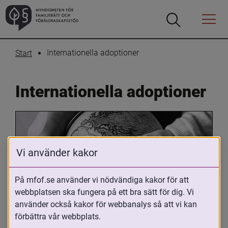
Öppna
Öppna
Menyn
sökrutan
Internationella adoptioner
Start
Internationella adoptioner
Vi använder kakor
På mfof.se använder vi nödvändiga kakor för att
webbplatsen ska fungera på ett bra sätt för dig. Vi
Oavsett om du är adopterad, 
använder också kakor för webbanalys så att vi kan
adoptivförälder eller arbetar med 
förbättra vår webbplats.
internationell adoption så kan du ha 