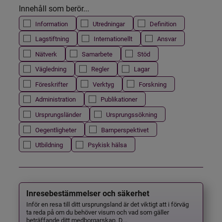
Innehåll som berör...
Information
Utredningar
Definition
Lagstiftning
Internationellt
Ansvar
Nätverk
Samarbete
Stöd
Vägledning
Regler
Lagar
Föreskrifter
Verktyg
Forskning
Administration
Publikationer
Ursprungsländer
Ursprungssökning
Oegentligheter
Barnperspektivet
Utbildning
Psykisk hälsa
Inresebestämmelser och säkerhet
Inför en resa till ditt ursprungsland är det viktigt att i förväg
ta reda på om du behöver visum och vad som gäller
beträffande ditt medborgarskap. D...