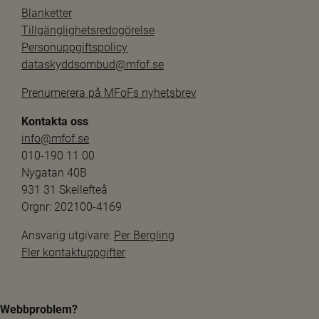
Blanketter
Tillgänglighetsredogörelse
Personuppgiftspolicy
dataskyddsombud@mfof.se
Prenumerera på MFoFs nyhetsbrev
Kontakta oss
info@mfof.se
010-190 11 00
Nygatan 40B
931 31 Skellefteå
Orgnr: 202100-4169
Ansvarig utgivare: 
Per Bergling
Fler kontaktuppgifter
Webbproblem?