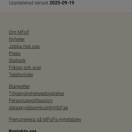
Uppdaterad senast 
2025-09-19
Om MFoF
Nyheter
Jobba hos oss
Press
Statistik
Frågor och svar
Telefontider
Blanketter
Tillgänglighetsredogörelse
Personuppgiftspolicy
dataskyddsombud@mfof.se
Prenumerera på MFoFs nyhetsbrev
Kontakta oss