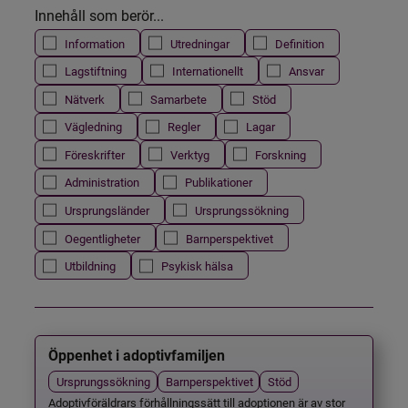
Innehåll som berör...
Information
Utredningar
Definition
Lagstiftning
Internationellt
Ansvar
Nätverk
Samarbete
Stöd
Vägledning
Regler
Lagar
Föreskrifter
Verktyg
Forskning
Administration
Publikationer
Ursprungsländer
Ursprungssökning
Oegentligheter
Barnperspektivet
Utbildning
Psykisk hälsa
Öppenhet i adoptivfamiljen
Ursprungssökning
Barnperspektivet
Stöd
Adoptivföräldrars förhållningssätt till adoptionen är av stor