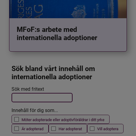
MFoF:s arbete med
internationella adoptioner
Sök bland vårt innehåll om 
internationella adoptioner
Det här formuläret postas automatiskt
Sök med fritext
Filtrera resultatet
Innehåll för dig som...
Möter adopterade eller adoptivföräldrar i ditt yrke
Är adopterad
Har adopterat
Vill adoptera