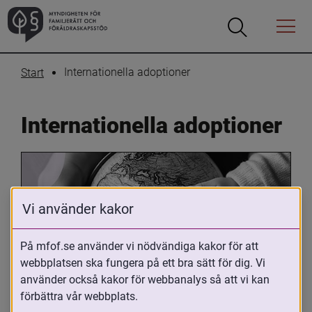
Öppna
Öppna
Menyn
sökrutan
Internationella adoptioner
Start
Internationella adoptioner
Vi använder kakor
På mfof.se använder vi nödvändiga kakor för att
webbplatsen ska fungera på ett bra sätt för dig. Vi
Oavsett om du är adopterad, 
använder också kakor för webbanalys så att vi kan
adoptivförälder eller arbetar med 
förbättra vår webbplats.
internationell adoption så kan du ha 