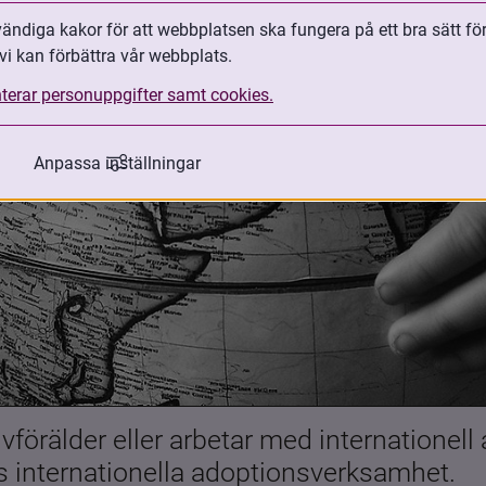
ndiga kakor för att webbplatsen ska fungera på ett bra sätt fö
vi kan förbättra vår webbplats.
terar personuppgifter samt cookies.
Anpassa inställningar
förälder eller arbetar med internationell
es internationella adoptionsverksamhet.