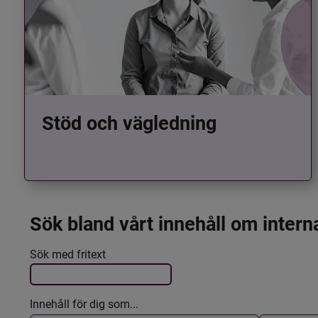
Stöd och vägledning
Sök bland vårt innehåll om intern
Det här formuläret postas automatiskt
Filtrera resultatet
Sök med fritext
Innehåll för dig som...