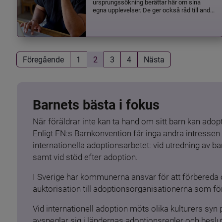
ursprungssökning berättar här om sina
egna upplevelser. De ger också råd till and...
Föregående
1
2
3
4
Nästa
Barnets bästa i fokus
När föräldrar inte kan ta hand om sitt barn kan adopt
Enligt FN:s Barnkonvention får inga andra intressen 
internationella adoptionsarbetet: vid utredning av 
samt vid stöd efter adoption.
I Sverige har kommunerna ansvar för att förbereda 
auktorisation till adoptionsorganisationerna som för
Vid internationell adoption möts olika kulturers syn
avspeglar sig i ländernas adoptionsregler och beslut