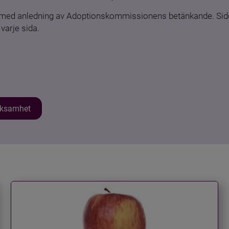
n med anledning av Adoptionskommissionens betänkande. Sido
varje sida.
erksamhet