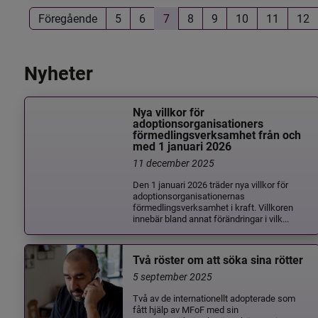
Föregående
5
6
7
8
9
10
11
12
Nyheter
Nya villkor för
adoptionsorganisationers
förmedlingsverksamhet från och
med 1 januari 2026
11 december 2025
Den 1 januari 2026 träder nya villkor för
adoptionsorganisationernas
förmedlingsverksamhet i kraft. Villkoren
innebär bland annat förändringar i vilk...
Två röster om att söka sina rötter
5 september 2025
Två av de internationellt adopterade som
fått hjälp av MFoF med sin