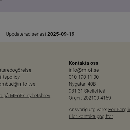
Uppdaterad senast 
2025-09-19
Kontakta oss
hetsredogörelse
info@mfof.se
ftspolicy
010-190 11 00
sombud@mfof.se
Nygatan 40B
931 31 Skellefteå
a på MFoFs nyhetsbrev
Orgnr: 202100-4169
Ansvarig utgivare: 
Per Bergli
Fler kontaktuppgifter