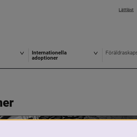
Lättläst
Internationella
Föräldraskap
adoptioner
ner