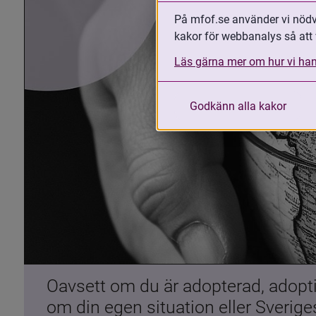
På mfof.se använder vi nödvä
kakor för webbanalys så att 
Läs gärna mer om hur vi han
Godkänn alla kakor
Oavsett om du är adopterad, adoptiv
om din egen situation eller Sverig