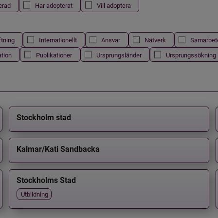
erad
Har adopterat
Vill adoptera
ftning
Internationellt
Ansvar
Nätverk
Samarbet
ation
Publikationer
Ursprungsländer
Ursprungssökning
Stockholm stad
Kalmar/Kati Sandbacka
Stockholms Stad
Utbildning