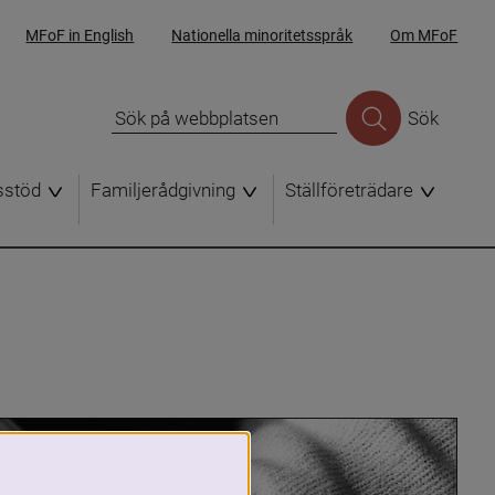
MFoF in English
Nationella minoritetsspråk
Om MFoF
Sök
sstöd
Familjerådgivning
Ställföreträdare