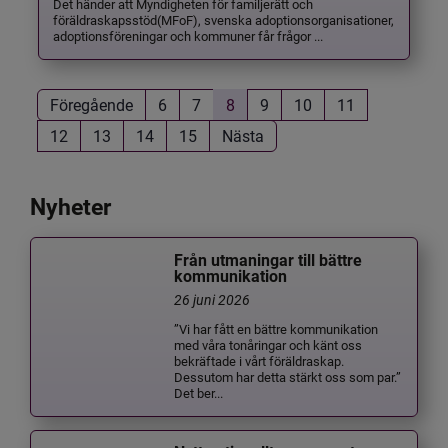
Det händer att Myndigheten för familjerätt och
föräldraskapsstöd(MFoF), svenska adoptionsorganisationer,
adoptionsföreningar och kommuner får frågor ...
Föregående
6
7
8
9
10
11
12
13
14
15
Nästa
Nyheter
Från utmaningar till bättre
kommunikation
26 juni 2026
”Vi har fått en bättre kommunikation
med våra tonåringar och känt oss
bekräftade i vårt föräldraskap.
Dessutom har detta stärkt oss som par.”
Det ber...