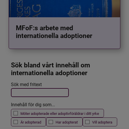
MFoF:s arbete med
internationella adoptioner
Sök bland vårt innehåll om 
internationella adoptioner
Det här formuläret postas automatiskt
Sök med fritext
Filtrera resultatet
Innehåll för dig som...
Möter adopterade eller adoptivföräldrar i ditt yrke
Är adopterad
Har adopterat
Vill adoptera