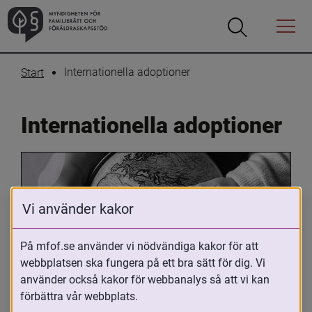
Öppna
Öppna
Menyn
sökrutan
Internationella adoptioner
Start
Internationella adoptioner
Vi använder kakor
På mfof.se använder vi nödvändiga kakor för att
webbplatsen ska fungera på ett bra sätt för dig. Vi
Oavsett om du är adopterad, 
använder också kakor för webbanalys så att vi kan
adoptivförälder eller arbetar med 
förbättra vår webbplats.
internationell adoption så kan du ha 