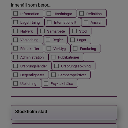
Innehåll som berör...
Information
Utredningar
Definition
Lagstiftning
Internationellt
Ansvar
Nätverk
Samarbete
Stöd
Vägledning
Regler
Lagar
Föreskrifter
Verktyg
Forskning
Administration
Publikationer
Ursprungsländer
Ursprungssökning
Oegentligheter
Barnperspektivet
Utbildning
Psykisk hälsa
Stockholm stad