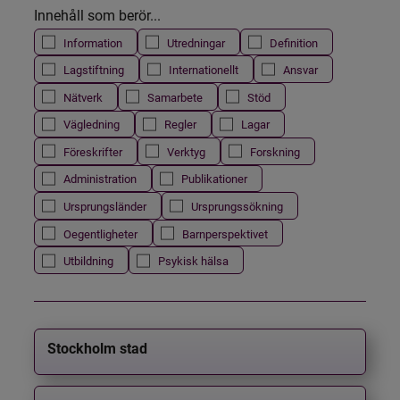
Innehåll som berör...
Information
Utredningar
Definition
Lagstiftning
Internationellt
Ansvar
Nätverk
Samarbete
Stöd
Vägledning
Regler
Lagar
Föreskrifter
Verktyg
Forskning
Administration
Publikationer
Ursprungsländer
Ursprungssökning
Oegentligheter
Barnperspektivet
Utbildning
Psykisk hälsa
Stockholm stad