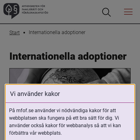
Öppna
Öppna
Menyn
sökrutan
Internationella adoptioner
Start
Internationella adoptioner
Vi använder kakor
På mfof.se använder vi nödvändiga kakor för att
webbplatsen ska fungera på ett bra sätt för dig. Vi
Oavsett om du är adopterad, 
använder också kakor för webbanalys så att vi kan
adoptivförälder eller arbetar med 
förbättra vår webbplats.
internationell adoption så kan du ha 