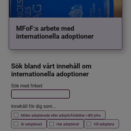
MFoF:s arbete med
internationella adoptioner
Sök bland vårt innehåll om 
internationella adoptioner
Det här formuläret postas automatiskt
Sök med fritext
Filtrera resultatet
Innehåll för dig som...
Möter adopterade eller adoptivföräldrar i ditt yrke
Är adopterad
Har adopterat
Vill adoptera