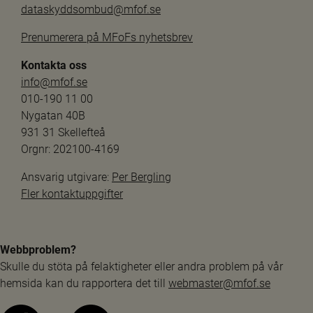
dataskyddsombud@mfof.se
Prenumerera på MFoFs nyhetsbrev
Kontakta oss
info@mfof.se
010-190 11 00
Nygatan 40B
931 31 Skellefteå
Orgnr: 202100-4169
Ansvarig utgivare: 
Per Bergling
Fler kontaktuppgifter
Webbproblem?
Skulle du stöta på felaktigheter eller andra problem på vår 
hemsida kan du rapportera det till 
webmaster@mfof.se