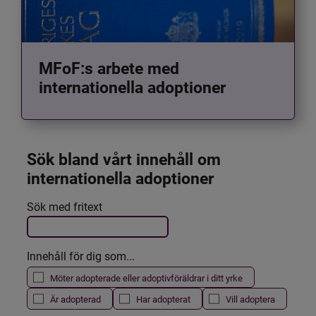
MFoF:s arbete med
internationella adoptioner
Sök bland vårt innehåll om 
internationella adoptioner
Det här formuläret postas automatiskt
Sök med fritext
Filtrera resultatet
Innehåll för dig som...
Möter adopterade eller adoptivföräldrar i ditt yrke
Är adopterad
Har adopterat
Vill adoptera