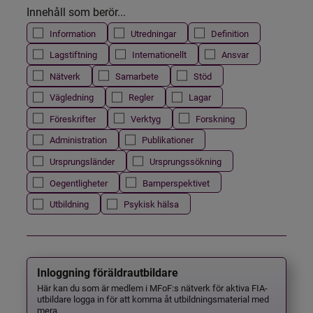
Innehåll som berör...
Information
Utredningar
Definition
Lagstiftning
Internationellt
Ansvar
Nätverk
Samarbete
Stöd
Vägledning
Regler
Lagar
Föreskrifter
Verktyg
Forskning
Administration
Publikationer
Ursprungsländer
Ursprungssökning
Oegentligheter
Barnperspektivet
Utbildning
Psykisk hälsa
Inloggning föräldrautbildare
Här kan du som är medlem i MFoF:s nätverk för aktiva FIA-
utbildare logga in för att komma åt utbildningsmaterial med
mera.