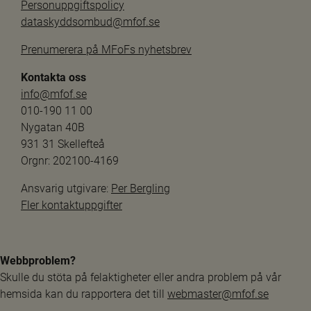
Personuppgiftspolicy
dataskyddsombud@mfof.se
Prenumerera på MFoFs nyhetsbrev
Kontakta oss
info@mfof.se
010-190 11 00
Nygatan 40B
931 31 Skellefteå
Orgnr: 202100-4169
Ansvarig utgivare: 
Per Bergling
Fler kontaktuppgifter
Webbproblem?
Skulle du stöta på felaktigheter eller andra problem på vår 
hemsida kan du rapportera det till 
webmaster@mfof.se