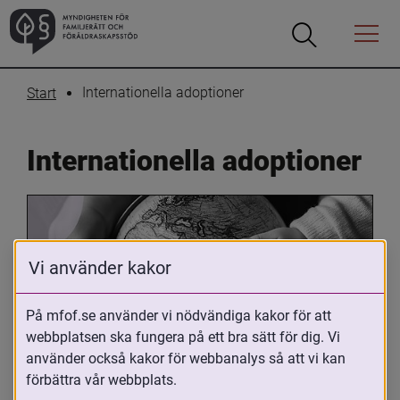
Öppna
Öppna
Menyn
sökrutan
Internationella adoptioner
Start
Internationella adoptioner
Vi använder kakor
På mfof.se använder vi nödvändiga kakor för att
webbplatsen ska fungera på ett bra sätt för dig. Vi
Oavsett om du är adopterad, 
använder också kakor för webbanalys så att vi kan
adoptivförälder eller arbetar med 
förbättra vår webbplats.
internationell adoption så kan du ha 