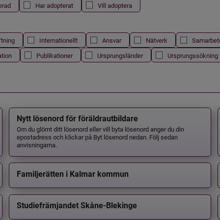
erad
Har adopterat
Vill adoptera
ftning
Internationellt
Ansvar
Nätverk
Samarbet
ation
Publikationer
Ursprungsländer
Ursprungssökning
Nytt lösenord för föräldrautbildare
Om du glömt ditt lösenord eller vill byta lösenord anger du din
epostadress och klickar på Byt lösenord nedan. Följ sedan
anvisningarna.
Familjerätten i Kalmar kommun
Studiefrämjandet Skåne-Blekinge