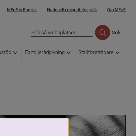
MFoF in English
Nationella minoritetsspråk
Om MFoF
Sök
sstöd
Familjerådgivning
Ställföreträdare