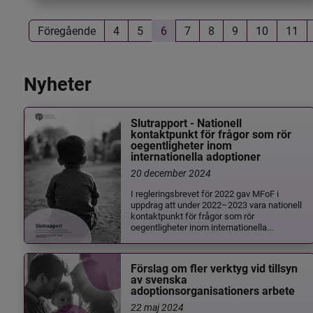
Föregående
4
5
6
7
8
9
10
11
Nyheter
Slutrapport - Nationell
kontaktpunkt för frågor som rör
oegentligheter inom
internationella adoptioner
20 december 2024
I regleringsbrevet för 2022 gav MFoF i
uppdrag att under 2022–2023 vara nationell
kontaktpunkt för frågor som rör
oegentligheter inom internationella...
Förslag om fler verktyg vid tillsyn
av svenska
adoptionsorganisationers arbete
22 maj 2024