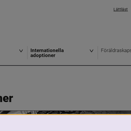
Lättläst
Internationella
Föräldraskap
adoptioner
ner