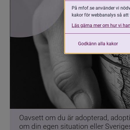
På mfof.se använder vi nödvä
kakor för webbanalys så att 
Läs gärna mer om hur vi han
Godkänn alla kakor
Oavsett om du är adopterad, adoptiv
om din egen situation eller Sverig