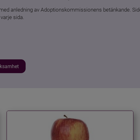
n med anledning av Adoptionskommissionens betänkande. Sido
varje sida.
erksamhet