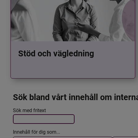
Stöd och vägledning
Sök bland vårt innehåll om intern
Det här formuläret postas automatiskt
Filtrera resultatet
Sök med fritext
Innehåll för dig som...