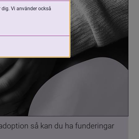
r dig. Vi använder också
 adoption så kan du ha funderingar 