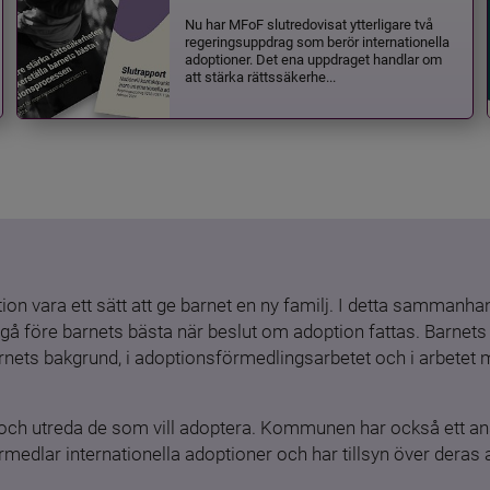
Nu har MFoF slutredovisat ytterligare två
regeringsuppdrag som berör internationella
adoptioner. Det ena uppdraget handlar om
att stärka rättssäkerhe...
ion vara ett sätt att ge barnet en ny familj. I detta sammanhang
gå före barnets bästa när beslut om adoption fattas. Barnets b
barnets bakgrund, i adoptionsförmedlingsarbetet och i arbetet
och utreda de som vill adoptera. Kommunen har också ett ansv
medlar internationella adoptioner och har tillsyn över deras 