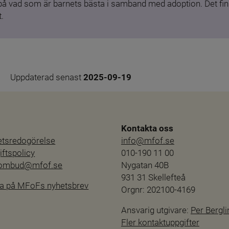
 på vad som är barnets bästa i samband med adoption. Det finn
.
Uppdaterad senast 
2025-09-19
Kontakta oss
hetsredogörelse
info@mfof.se
ftspolicy
010-190 11 00
sombud@mfof.se
Nygatan 40B
931 31 Skellefteå
a på MFoFs nyhetsbrev
Orgnr: 202100-4169
Ansvarig utgivare: 
Per Bergli
Fler kontaktuppgifter