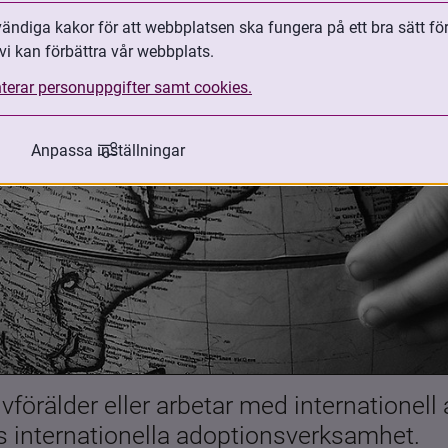
ndiga kakor för att webbplatsen ska fungera på ett bra sätt fö
vi kan förbättra vår webbplats.
terar personuppgifter samt cookies.
Anpassa inställningar
förälder eller arbetar med internationell
es internationella adoptionsverksamhet.