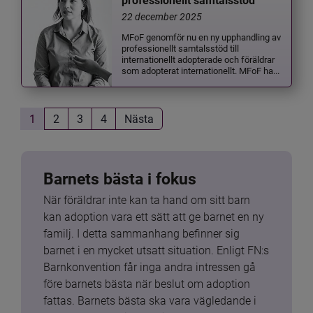
professionellt samtalsstöd
22 december 2025
MFoF genomför nu en ny upphandling av
professionellt samtalsstöd till
internationellt adopterade och föräldrar
som adopterat internationellt. MFoF ha...
1
2
3
4
Nästa
Barnets bästa i fokus
När föräldrar inte kan ta hand om sitt barn 
kan adoption vara ett sätt att ge barnet en ny 
familj. I detta sammanhang befinner sig 
barnet i en mycket utsatt situation. Enligt FN:s 
Barnkonvention får inga andra intressen gå 
före barnets bästa när beslut om adoption 
fattas. Barnets bästa ska vara vägledande i 