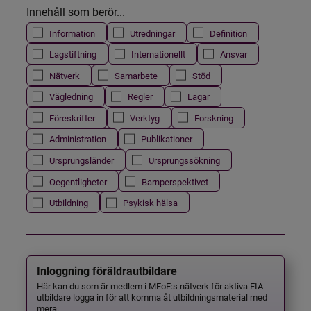
Innehåll som berör...
Information
Utredningar
Definition
Lagstiftning
Internationellt
Ansvar
Nätverk
Samarbete
Stöd
Vägledning
Regler
Lagar
Föreskrifter
Verktyg
Forskning
Administration
Publikationer
Ursprungsländer
Ursprungssökning
Oegentligheter
Barnperspektivet
Utbildning
Psykisk hälsa
Inloggning föräldrautbildare
Här kan du som är medlem i MFoF:s nätverk för aktiva FIA-
utbildare logga in för att komma åt utbildningsmaterial med
mera.