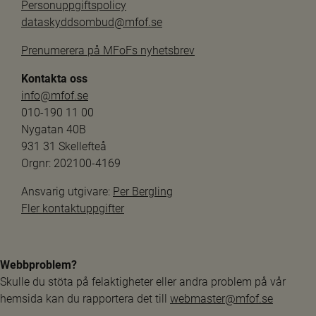
Personuppgiftspolicy
dataskyddsombud@mfof.se
Prenumerera på MFoFs nyhetsbrev
Kontakta oss
info@mfof.se
010-190 11 00
Nygatan 40B
931 31 Skellefteå
Orgnr: 202100-4169
Ansvarig utgivare: 
Per Bergling
Fler kontaktuppgifter
Webbproblem?
Skulle du stöta på felaktigheter eller andra problem på vår 
hemsida kan du rapportera det till 
webmaster@mfof.se