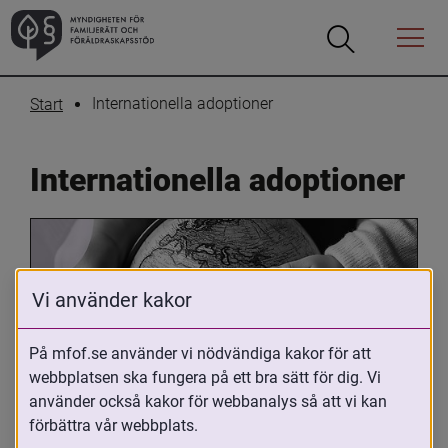
Öppna
Öppna
Menyn
sökrutan
Internationella adoptioner
Start
Internationella adoptioner
Vi använder kakor
På mfof.se använder vi nödvändiga kakor för att
webbplatsen ska fungera på ett bra sätt för dig. Vi
Oavsett om du är adopterad, 
använder också kakor för webbanalys så att vi kan
adoptivförälder eller arbetar med 
förbättra vår webbplats.
internationell adoption så kan du ha 