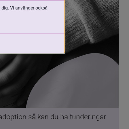
r dig. Vi använder också
 adoption så kan du ha funderingar 