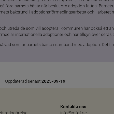
gå före barnets bästa när beslut om adoption fattas. Barnets b
barnets bakgrund, i adoptionsförmedlingsarbetet och i arbetet
och utreda de som vill adoptera. Kommunen har också ett ansv
medlar internationella adoptioner och har tillsyn över deras 
 på vad som är barnets bästa i samband med adoption. Det finn
.
Uppdaterad senast 
2025-09-19
Kontakta oss
hetsredogörelse
info@mfof.se