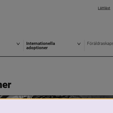
Lättläst
Internationella
Föräldraskap
adoptioner
ner