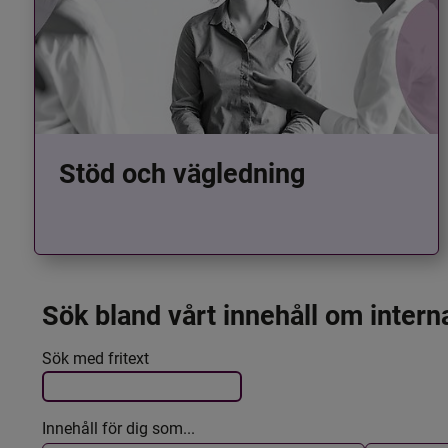
Stöd och vägledning
Sök bland vårt innehåll om intern
Det här formuläret postas automatiskt
Filtrera resultatet
Sök med fritext
Innehåll för dig som...