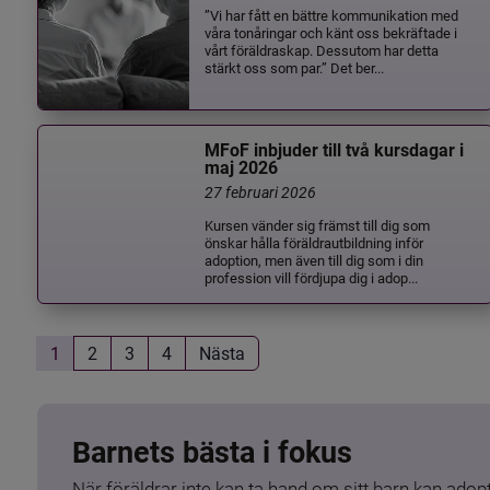
”Vi har fått en bättre kommunikation med
våra tonåringar och känt oss bekräftade i
vårt föräldraskap. Dessutom har detta
stärkt oss som par.” Det ber...
MFoF inbjuder till två kursdagar i
maj 2026
27 februari 2026
Kursen vänder sig främst till dig som
önskar hålla föräldrautbildning inför
adoption, men även till dig som i din
profession vill fördjupa dig i adop...
1
2
3
4
Nästa
Barnets bästa i fokus
När föräldrar inte kan ta hand om sitt barn kan adopt