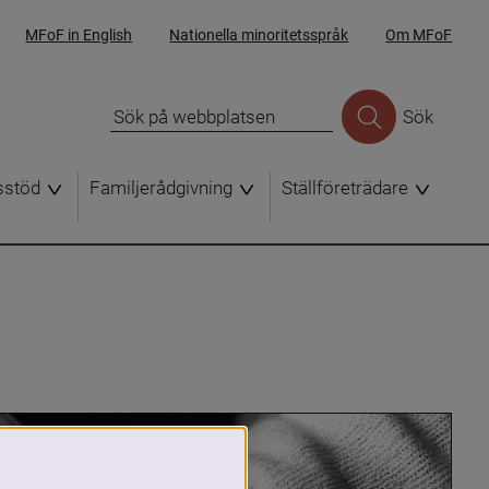
MFoF in English
Nationella minoritetsspråk
Om MFoF
Sök
sstöd
Familjerådgivning
Ställföreträdare