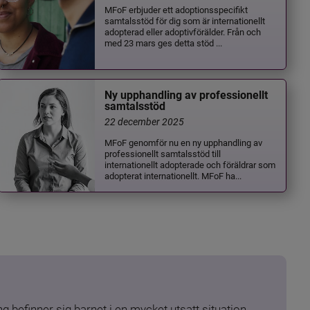
MFoF erbjuder ett adoptionsspecifikt
samtalsstöd för dig som är internationellt
adopterad eller adoptivförälder. Från och
med 23 mars ges detta stöd ...
Ny upphandling av professionellt
samtalsstöd
22 december 2025
MFoF genomför nu en ny upphandling av
professionellt samtalsstöd till
internationellt adopterade och föräldrar som
adopterat internationellt. MFoF ha...
 befinner sig barnet i en mycket utsatt situation. 