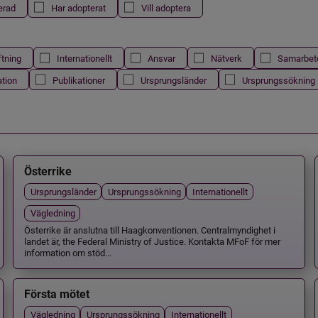
erad
Har adopterat
Vill adoptera
ftning
Internationellt
Ansvar
Nätverk
Samarbet
ation
Publikationer
Ursprungsländer
Ursprungssökning
Österrike
Ursprungsländer
Ursprungssökning
Internationellt
Vägledning
Österrike är anslutna till Haagkonventionen. Centralmyndighet i
landet är, the Federal Ministry of Justice. Kontakta MFoF för mer
information om stöd...
Första mötet
Vägledning
Ursprungssökning
Internationellt