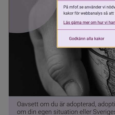
På mfof.se använder vi nödvä
kakor för webbanalys så att 
Läs gärna mer om hur vi han
Godkänn alla kakor
Oavsett om du är adopterad, adoptiv
om din egen situation eller Sverig