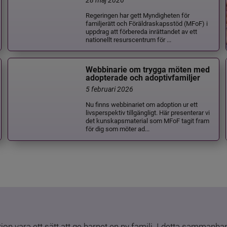
Regeringen har gett Myndigheten för
familjerätt och Föräldraskapsstöd (MFoF) i
uppdrag att förbereda inrättandet av ett
nationellt resurscentrum för ...
Webbinarie om trygga möten med
adopterade och adoptivfamiljer
5 februari 2026
Nu finns webbinariet om adoption ur ett
livsperspektiv tillgängligt. Här presenterar vi
det kunskapsmaterial som MFoF tagit fram
för dig som möter ad...
ion vara ett sätt att ge barnet en ny familj. I detta sammanhang