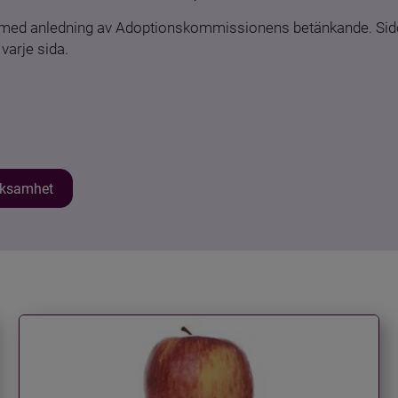
n med anledning av Adoptionskommissionens betänkande. Sido
varje sida.
erksamhet