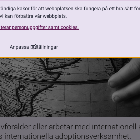
ndiga kakor för att webbplatsen ska fungera på ett bra sätt fö
vi kan förbättra vår webbplats.
terar personuppgifter samt cookies.
Anpassa inställningar
förälder eller arbetar med internationell
es internationella adoptionsverksamhet.