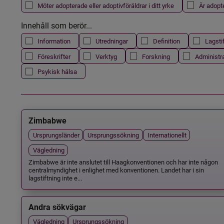
Möter adopterade eller adoptivföräldrar i ditt yrke
Är adopt
Innehåll som berör...
Information
Utredningar
Definition
Lagsti
Föreskrifter
Verktyg
Forskning
Administr
Psykisk hälsa
Zimbabwe
Ursprungsländer
Ursprungssökning
Internationellt
Vägledning
Zimbabwe är inte anslutet till Haagkonventionen och har inte någon
centralmyndighet i enlighet med konventionen. Landet har i sin
lagstiftning inte e...
Andra sökvägar
Vägledning
Ursprungssökning