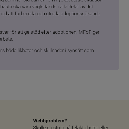
ästa ska vara vägledande i alla delar av det 
 med att förbereda och utreda adoptionssökande 
ar för att ge stöd efter adoptionen. MFoF ger 
arbete.
s både likheter och skillnader i synsätt som 
Webbproblem?
Skulle du stöta på felaktigheter eller 