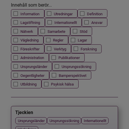
Innehåll som berör...
Information
Utredningar
Definition
Lagstiftning
Internationellt
Ansvar
Nätverk
Samarbete
Stöd
Vägledning
Regler
Lagar
Föreskrifter
Verktyg
Forskning
Administration
Publikationer
Ursprungsländer
Ursprungssökning
Oegentligheter
Barnperspektivet
Utbildning
Psykisk hälsa
Tjeckien
Ursprungsländer
Ursprungssökning
Internationellt