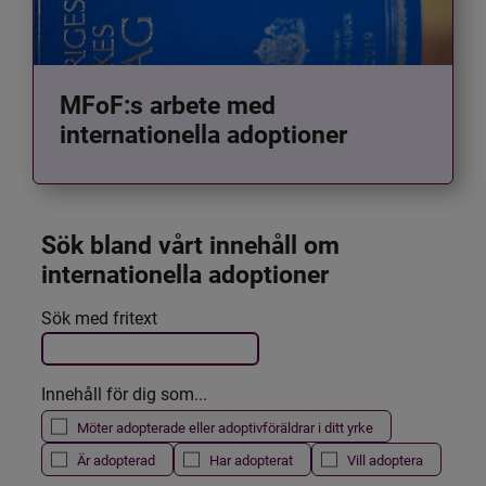
MFoF:s arbete med
internationella adoptioner
Sök bland vårt innehåll om 
internationella adoptioner
Det här formuläret postas automatiskt
Sök med fritext
Filtrera resultatet
Innehåll för dig som...
Möter adopterade eller adoptivföräldrar i ditt yrke
Är adopterad
Har adopterat
Vill adoptera