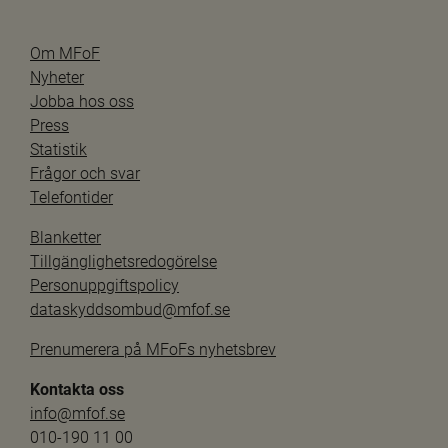
Om MFoF
Nyheter
Jobba hos oss
Press
Statistik
Frågor och svar
Telefontider
Blanketter
Tillgänglighetsredogörelse
Personuppgiftspolicy
dataskyddsombud@mfof.se
Prenumerera på MFoFs nyhetsbrev
Kontakta oss
info@mfof.se
010-190 11 00