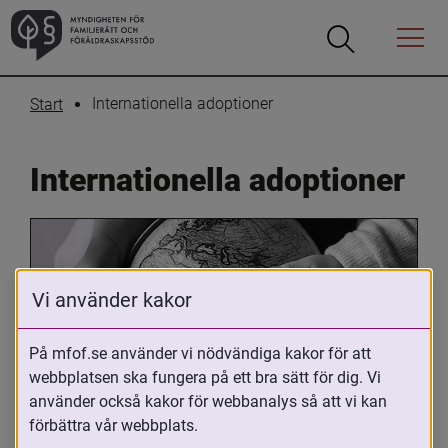
Öppna
Öppna
Menyn
sökrutan
Internationella adoptioner
Start
Internationella adoptioner
Vi använder kakor
På mfof.se använder vi nödvändiga kakor för att
webbplatsen ska fungera på ett bra sätt för dig. Vi
Oavsett om du är adopterad, 
använder också kakor för webbanalys så att vi kan
adoptivförälder eller arbetar med 
förbättra vår webbplats.
internationell adoption så kan du ha 