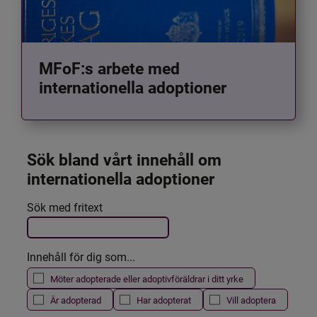
MFoF:s arbete med
internationella adoptioner
Sök bland vårt innehåll om 
internationella adoptioner
Det här formuläret postas automatiskt
Sök med fritext
Filtrera resultatet
Innehåll för dig som...
Möter adopterade eller adoptivföräldrar i ditt yrke
Är adopterad
Har adopterat
Vill adoptera