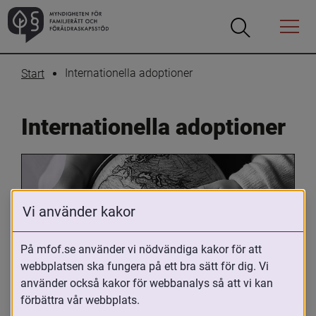
Öppna
Öppna
Menyn
sökrutan
Internationella adoptioner
Start
Internationella adoptioner
Vi använder kakor
På mfof.se använder vi nödvändiga kakor för att
webbplatsen ska fungera på ett bra sätt för dig. Vi
Oavsett om du är adopterad, 
använder också kakor för webbanalys så att vi kan
adoptivförälder eller arbetar med 
förbättra vår webbplats.
internationell adoption så kan du ha 