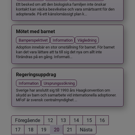
Ett besked om att den biologiska familjen inte önskar
kontakt kan väcka besvikelse och vara smärtsamt för den
adopterade. På ett känslomässigt plan k...
Mötet med barnet
Barnperspektivet
Information
Vägledning
Adoption innebär en stor omställning för barnet. För barnet
kan det vara lättare att ta till sig det nya om allt inte
förändras på en gång. Informati...
Regeringsuppdrag
Information
Ursprungssökning
Sverige har anslutit sig till 1993 års Haagkonvention om
skydd av barn och samarbete vid internationella adoptioner.
MFoF är svensk centralmyndighet ...
Föregående
12
13
14
15
16
17
18
19
20
21
Nästa