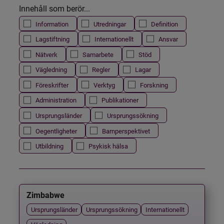
Innehåll som berör...
Information
Utredningar
Definition
Lagstiftning
Internationellt
Ansvar
Nätverk
Samarbete
Stöd
Vägledning
Regler
Lagar
Föreskrifter
Verktyg
Forskning
Administration
Publikationer
Ursprungsländer
Ursprungssökning
Oegentligheter
Barnperspektivet
Utbildning
Psykisk hälsa
Zimbabwe
Ursprungsländer
Ursprungssökning
Internationellt