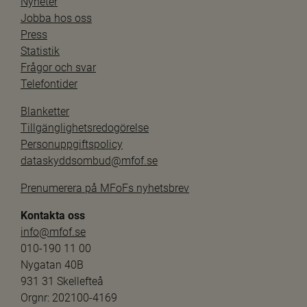
Nyheter
Jobba hos oss
Press
Statistik
Frågor och svar
Telefontider
Blanketter
Tillgänglighetsredogörelse
Personuppgiftspolicy
dataskyddsombud@mfof.se
Prenumerera på MFoFs nyhetsbrev
Kontakta oss
info@mfof.se
010-190 11 00
Nygatan 40B
931 31 Skellefteå
Orgnr: 202100-4169