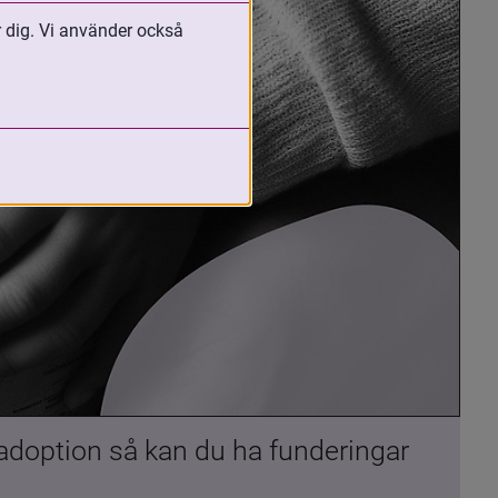
r dig. Vi använder också
 adoption så kan du ha funderingar 