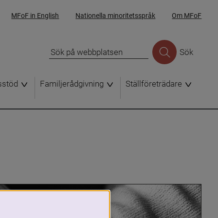
MFoF in English
Nationella minoritetsspråk
Om MFoF
Sök
sstöd
Familjerådgivning
Ställföreträdare