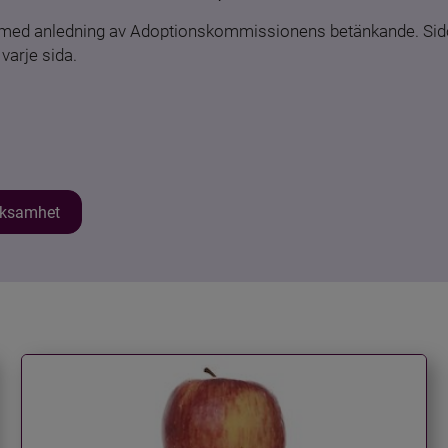
n med anledning av Adoptionskommissionens betänkande. Sido
varje sida.
erksamhet