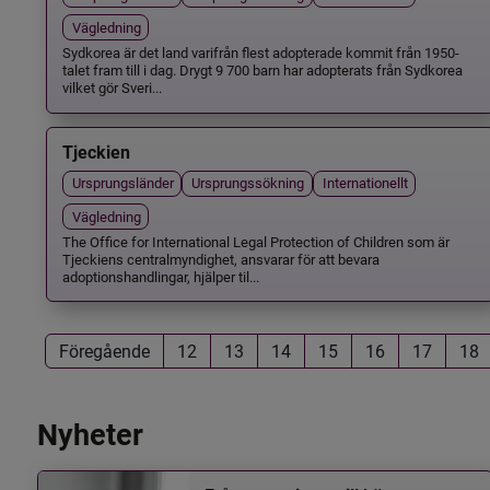
Vägledning
Sydkorea är det land varifrån flest adopterade kommit från 1950-
talet fram till i dag. Drygt 9 700 barn har adopterats från Sydkorea
vilket gör Sveri...
Tjeckien
Ursprungsländer
Ursprungssökning
Internationellt
Vägledning
The Office for International Legal Protection of Children som är
Tjeckiens centralmyndighet, ansvarar för att bevara
adoptionshandlingar, hjälper til...
Föregående
12
13
14
15
16
17
18
Nyheter