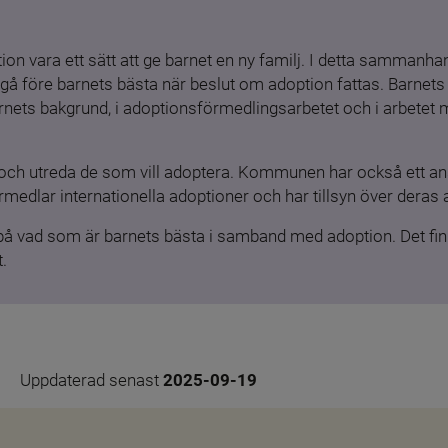
ion vara ett sätt att ge barnet en ny familj. I detta sammanhang
gå före barnets bästa när beslut om adoption fattas. Barnets b
barnets bakgrund, i adoptionsförmedlingsarbetet och i arbetet
och utreda de som vill adoptera. Kommunen har också ett ansv
medlar internationella adoptioner och har tillsyn över deras 
 på vad som är barnets bästa i samband med adoption. Det finn
.
Uppdaterad senast 
2025-09-19