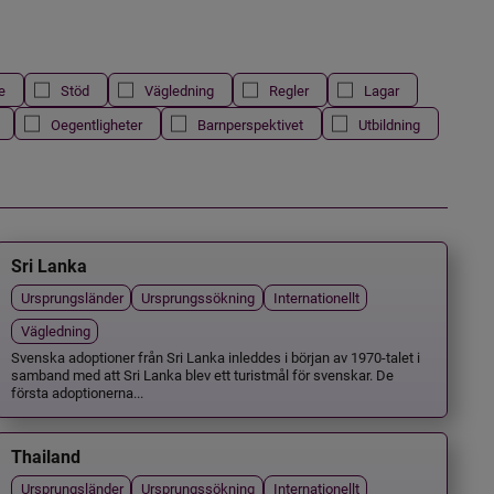
e
Stöd
Vägledning
Regler
Lagar
Oegentligheter
Barnperspektivet
Utbildning
Sri Lanka
Ursprungsländer
Ursprungssökning
Internationellt
Vägledning
Svenska adoptioner från Sri Lanka inleddes i början av 1970-talet i
samband med att Sri Lanka blev ett turistmål för svenskar. De
första adoptionerna...
Thailand
Ursprungsländer
Ursprungssökning
Internationellt