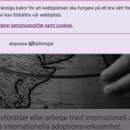
ndiga kakor för att webbplatsen ska fungera på ett bra sätt fö
vi kan förbättra vår webbplats.
terar personuppgifter samt cookies.
Anpassa inställningar
förälder eller arbetar med internationell
es internationella adoptionsverksamhet.