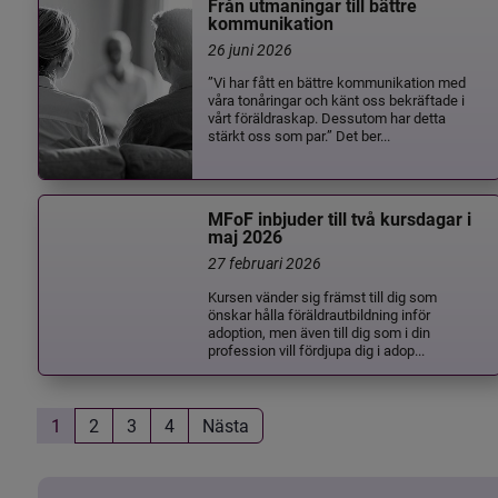
Från utmaningar till bättre
kommunikation
26 juni 2026
”Vi har fått en bättre kommunikation med
våra tonåringar och känt oss bekräftade i
vårt föräldraskap. Dessutom har detta
stärkt oss som par.” Det ber...
MFoF inbjuder till två kursdagar i
maj 2026
27 februari 2026
Kursen vänder sig främst till dig som
önskar hålla föräldrautbildning inför
adoption, men även till dig som i din
profession vill fördjupa dig i adop...
1
2
3
4
Nästa