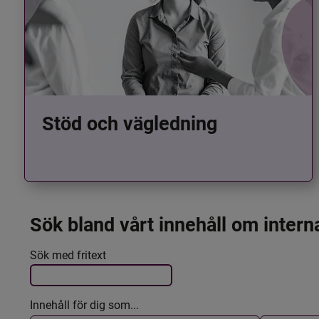
Stöd och vägledning
Sök bland vårt innehåll om intern
Det här formuläret postas automatiskt
Filtrera resultatet
Sök med fritext
Innehåll för dig som...