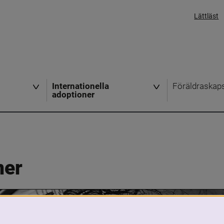
Lättläst
Internationella
Föräldraskap
adoptioner
ner