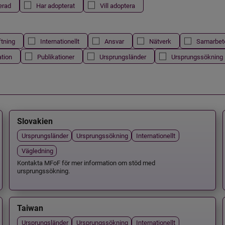
erad
Har adopterat
Vill adoptera
ftning
Internationellt
Ansvar
Nätverk
Samarbet
ation
Publikationer
Ursprungsländer
Ursprungssökning
Slovakien
Ursprungsländer
Ursprungssökning
Internationellt
Vägledning
Kontakta MFoF för mer information om stöd med
ursprungssökning.
Taiwan
Ursprungsländer
Ursprungssökning
Internationellt