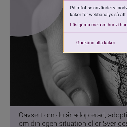
På mfof.se använder vi nödvä
kakor för webbanalys så att 
Läs gärna mer om hur vi han
Godkänn alla kakor
Oavsett om du är adopterad, adoptiv
om din egen situation eller Sverig