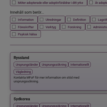
Möter adopterade eller adoptivföräldrar i ditt yrke
Är adopt
Innehåll som berör...
Information
Utredningar
Definition
Lagsti
Föreskrifter
Verktyg
Forskning
Administr
Psykisk hälsa
Ryssland
Ursprungsländer
Ursprungssökning
Internationellt
Vägledning
Kontakta MFoF för mer information om stöd med
ursprungssökning.
Sydkorea
Ursprungsländer
Ursprungssökning
Internationellt