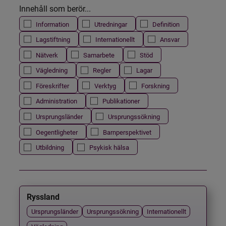
Innehåll som berör...
Information
Utredningar
Definition
Lagstiftning
Internationellt
Ansvar
Nätverk
Samarbete
Stöd
Vägledning
Regler
Lagar
Föreskrifter
Verktyg
Forskning
Administration
Publikationer
Ursprungsländer
Ursprungssökning
Oegentligheter
Barnperspektivet
Utbildning
Psykisk hälsa
Ryssland
Ursprungsländer
Ursprungssökning
Internationellt