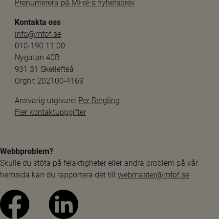
Prenumerera på MFoFs nyhetsbrev
Kontakta oss
info@mfof.se
010-190 11 00
Nygatan 40B
931 31 Skellefteå
Orgnr: 202100-4169
Ansvarig utgivare: 
Per Bergling
Fler kontaktuppgifter
Webbproblem?
Skulle du stöta på felaktigheter eller andra problem på vår 
hemsida kan du rapportera det till 
webmaster@mfof.se