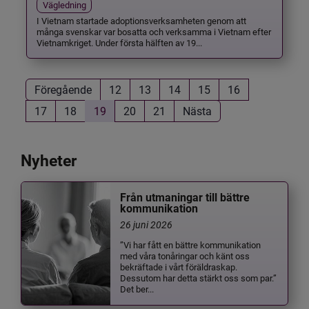
Vägledning
I Vietnam startade adoptionsverksamheten genom att
många svenskar var bosatta och verksamma i Vietnam efter
Vietnamkriget. Under första hälften av 19...
Föregående
12
13
14
15
16
17
18
19
20
21
Nästa
Nyheter
Från utmaningar till bättre
kommunikation
26 juni 2026
”Vi har fått en bättre kommunikation
med våra tonåringar och känt oss
bekräftade i vårt föräldraskap.
Dessutom har detta stärkt oss som par.”
Det ber...