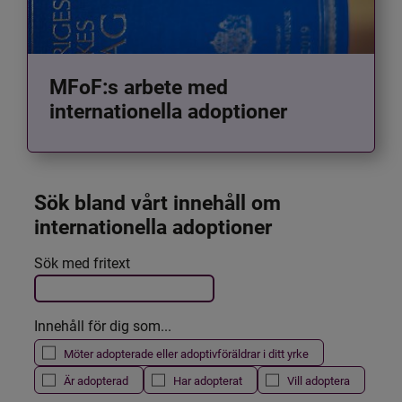
MFoF:s arbete med
internationella adoptioner
Sök bland vårt innehåll om 
internationella adoptioner
Det här formuläret postas automatiskt
Sök med fritext
Filtrera resultatet
Innehåll för dig som...
Möter adopterade eller adoptivföräldrar i ditt yrke
Är adopterad
Har adopterat
Vill adoptera