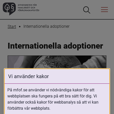
Öppna
Öppna
Menyn
sökrutan
Internationella adoptioner
Start
Internationella adoptioner
Vi använder kakor
På mfof.se använder vi nödvändiga kakor för att
webbplatsen ska fungera på ett bra sätt för dig. Vi
Oavsett om du är adopterad, 
använder också kakor för webbanalys så att vi kan
adoptivförälder eller arbetar med 
förbättra vår webbplats.
internationell adoption så kan du ha 