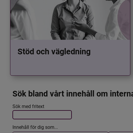
Stöd och vägledning
Sök bland vårt innehåll om intern
Det här formuläret postas automatiskt
Filtrera resultatet
Sök med fritext
Innehåll för dig som...