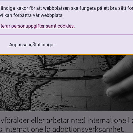
ndiga kakor för att webbplatsen ska fungera på ett bra sätt fö
vi kan förbättra vår webbplats.
terar personuppgifter samt cookies.
Anpassa inställningar
förälder eller arbetar med internationell
es internationella adoptionsverksamhet.