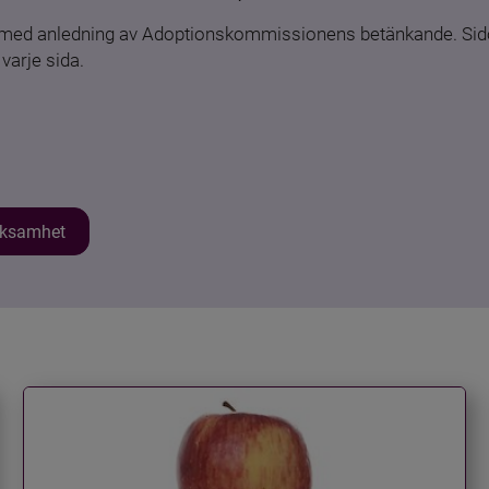
n med anledning av Adoptionskommissionens betänkande. Sido
varje sida.
erksamhet