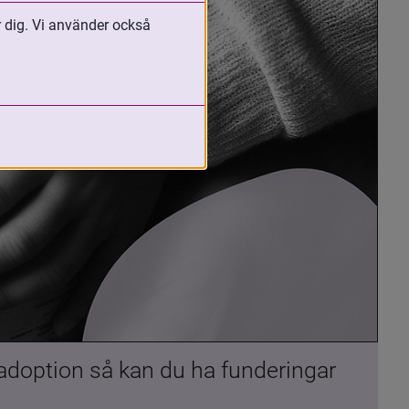
r dig. Vi använder också
 adoption så kan du ha funderingar 