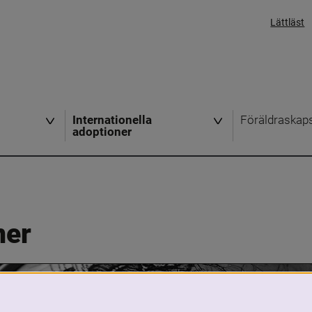
Lättläst
Internationella
Föräldraskap
adoptioner
ner