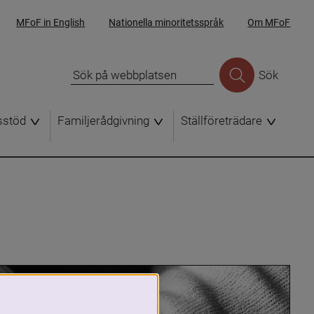
MFoF in English
Nationella minoritetsspråk
Om MFoF
Sök
sstöd
Familjerådgivning
Ställföreträdare