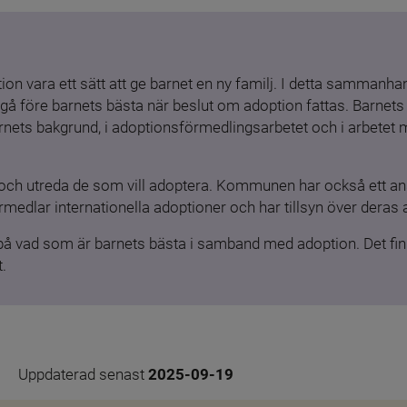
ion vara ett sätt att ge barnet en ny familj. I detta sammanhang
gå före barnets bästa när beslut om adoption fattas. Barnets b
barnets bakgrund, i adoptionsförmedlingsarbetet och i arbetet
och utreda de som vill adoptera. Kommunen har också ett ansv
medlar internationella adoptioner och har tillsyn över deras 
 på vad som är barnets bästa i samband med adoption. Det finn
.
Uppdaterad senast 
2025-09-19