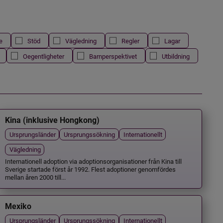
e
Stöd
Vägledning
Regler
Lagar
Oegentligheter
Barnperspektivet
Utbildning
Kina (inklusive Hongkong)
Ursprungsländer
Ursprungssökning
Internationellt
Vägledning
Internationell adoption via adoptionsorganisationer från Kina till
Sverige startade först år 1992. Flest adoptioner genomfördes
mellan åren 2000 till...
Mexiko
Ursprungsländer
Ursprungssökning
Internationellt