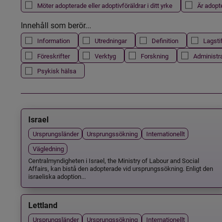
Möter adopterade eller adoptivföräldrar i ditt yrke
Är adopt
Innehåll som berör...
Information
Utredningar
Definition
Lagsti
Föreskrifter
Verktyg
Forskning
Administr
Psykisk hälsa
Israel
Ursprungsländer
Ursprungssökning
Internationellt
Vägledning
Centralmyndigheten i Israel, the Ministry of Labour and Social
Affairs, kan bistå den adopterade vid ursprungssökning. Enligt den
israeliska adoption...
Lettland
Ursprungsländer
Ursprungssökning
Internationellt