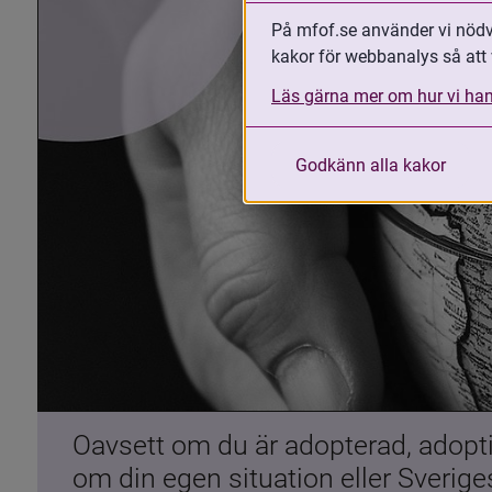
På mfof.se använder vi nödvä
kakor för webbanalys så att 
Läs gärna mer om hur vi han
Godkänn alla kakor
Oavsett om du är adopterad, adoptiv
om din egen situation eller Sverig