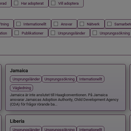
erad
Har adopterat
Vill adoptera
ftning
Internationellt
Ansvar
Nätverk
Samarbet
ation
Publikationer
Ursprungsländer
Ursprungssökning
Jamaica
Ursprungsländer
Ursprungssökning
Internationellt
Vägledning
Jamaica är inte anslutet till Haagkonventionen. På Jamaica
ansvarar Jamaicas Adoption Authority, Child Development Agency
(CDA) för frågor rörande ba...
Liberia
Ursprungsländer
Ursprungssökning
Internationellt