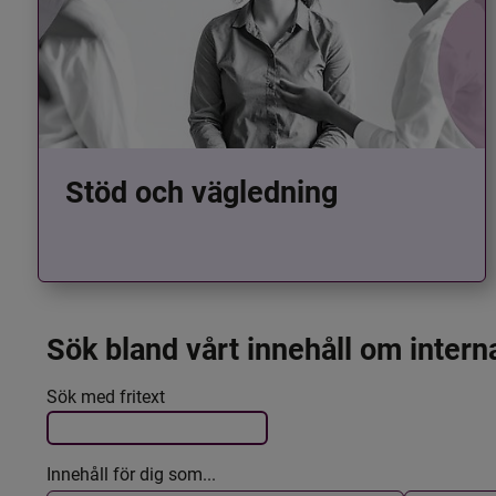
Stöd och vägledning
Sök bland vårt innehåll om intern
Det här formuläret postas automatiskt
Filtrera resultatet
Sök med fritext
Innehåll för dig som...