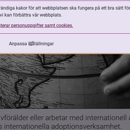
ndiga kakor för att webbplatsen ska fungera på ett bra sätt fö
vi kan förbättra vår webbplats.
terar personuppgifter samt cookies.
Anpassa inställningar
förälder eller arbetar med internationell
es internationella adoptionsverksamhet.