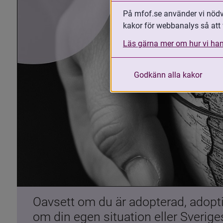
På mfof.se använder vi nödvä
kakor för webbanalys så att 
Läs gärna mer om hur vi han
Godkänn alla kakor
Oavsett om du är adopterad, adoptiv
om din egen situation eller Sverig