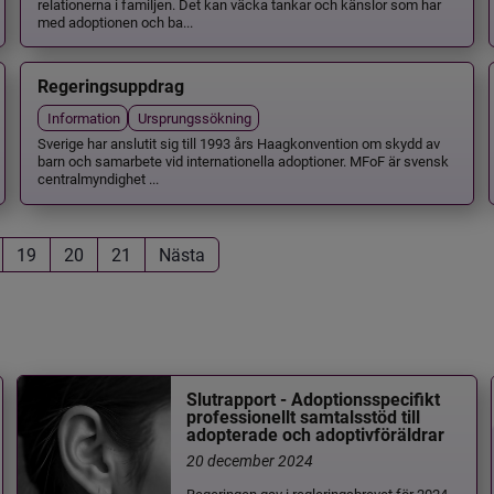
relationerna i familjen. Det kan väcka tankar och känslor som har
med adoptionen och ba...
Regeringsuppdrag
Information
Ursprungssökning
Sverige har anslutit sig till 1993 års Haagkonvention om skydd av
barn och samarbete vid internationella adoptioner. MFoF är svensk
centralmyndighet ...
19
20
21
Nästa
Slutrapport - Adoptionsspecifikt
professionellt samtalsstöd till
adopterade och adoptivföräldrar
20 december 2024
Regeringen gav i regleringsbrevet för 2024