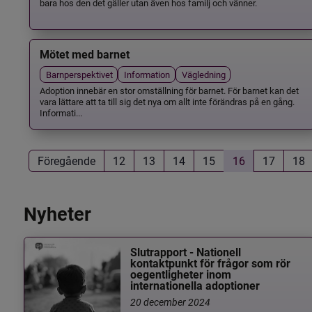
bara hos den det gäller utan även hos familj och vänner.
Mötet med barnet
Barnperspektivet
Information
Vägledning
Adoption innebär en stor omställning för barnet. För barnet kan det
vara lättare att ta till sig det nya om allt inte förändras på en gång.
Informati...
Föregående
12
13
14
15
16
17
18
Nyheter
Slutrapport - Nationell
kontaktpunkt för frågor som rör
oegentligheter inom
internationella adoptioner
20 december 2024