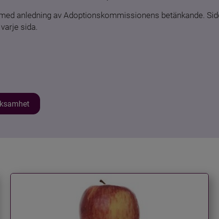
n med anledning av Adoptionskommissionens betänkande. Sido
varje sida.
erksamhet