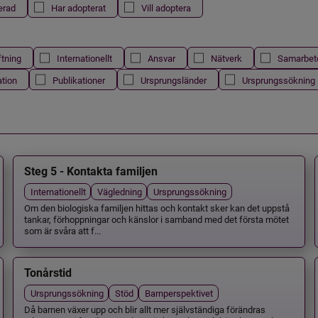
erad
Har adopterat
Vill adoptera
ftning
Internationellt
Ansvar
Nätverk
Samarbet
ation
Publikationer
Ursprungsländer
Ursprungssökning
Steg 5 - Kontakta familjen
Internationellt
Vägledning
Ursprungssökning
Om den biologiska familjen hittas och kontakt sker kan det uppstå
tankar, förhoppningar och känslor i samband med det första mötet
som är svåra att f...
Tonårstid
Ursprungssökning
Stöd
Barnperspektivet
Då barnen växer upp och blir allt mer självständiga förändras