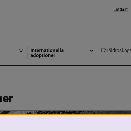
Lättläst
Internationella
Föräldraskap
adoptioner
ner