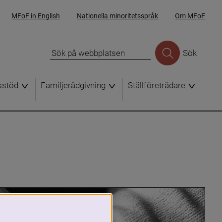
MFoF in English
Nationella minoritetsspråk
Om MFoF
Sök
sstöd
Familjerådgivning
Ställföreträdare