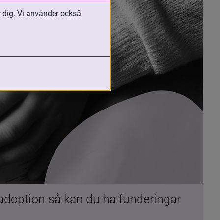
r dig. Vi använder också
 adoption så kan du ha funderingar 