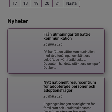
17
18
19
20
21
Nästa
Nyheter
Från utmaningar till bättre
kommunikation
26 juni 2026
”Vi har fått en bättre kommunikation
med våra tonåringar och känt oss
bekräftade i vårt föräldraskap.
Dessutom har detta stärkt oss som par.”
Det ber...
Nytt nationellt resurscentrum
för adopterade personer och
adoptionsfrågor
28 maj 2026
Regeringen har gett Myndigheten för
familjerätt och Föräldraskapsstöd
(MFoF) i uppdrag att förbereda