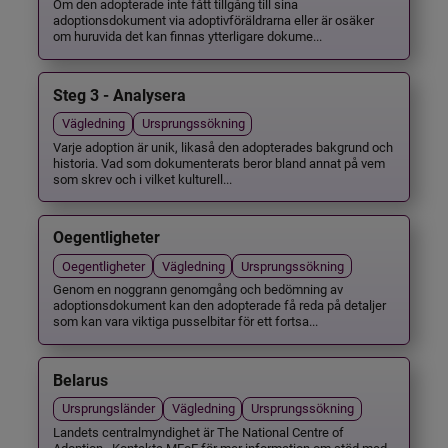
Om den adopterade inte fått tillgång till sina
adoptionsdokument via adoptivföräldrarna eller är osäker
om huruvida det kan finnas ytterligare dokume...
Steg 3 - Analysera
Vägledning
Ursprungssökning
Varje adoption är unik, likaså den adopterades bakgrund och
historia. Vad som dokumenterats beror bland annat på vem
som skrev och i vilket kulturell...
Oegentligheter
Oegentligheter
Vägledning
Ursprungssökning
Genom en noggrann genomgång och bedömning av
adoptionsdokument kan den adopterade få reda på detaljer
som kan vara viktiga pusselbitar för ett fortsa...
Belarus
Ursprungsländer
Vägledning
Ursprungssökning
Landets centralmyndighet är The National Centre of
Adoption . Kontakta MFoF för mer information om stöd med