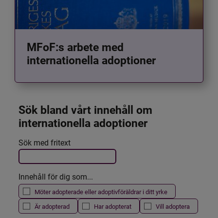
MFoF:s arbete med
internationella adoptioner
Sök bland vårt innehåll om 
internationella adoptioner
Det här formuläret postas automatiskt
Sök med fritext
Filtrera resultatet
Innehåll för dig som...
Möter adopterade eller adoptivföräldrar i ditt yrke
Är adopterad
Har adopterat
Vill adoptera