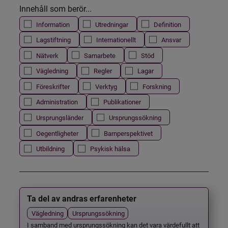
Innehåll som berör...
Information
Utredningar
Definition
Lagstiftning
Internationellt
Ansvar
Nätverk
Samarbete
Stöd
Vägledning
Regler
Lagar
Föreskrifter
Verktyg
Forskning
Administration
Publikationer
Ursprungsländer
Ursprungssökning
Oegentligheter
Barnperspektivet
Utbildning
Psykisk hälsa
Ta del av andras erfarenheter
Vägledning
Ursprungssökning
I samband med ursprungssökning kan det vara värdefullt att