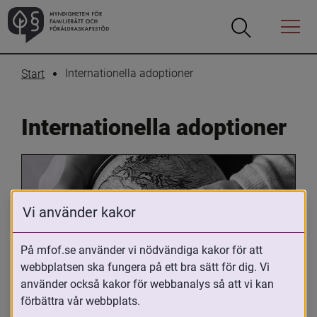
Öppna
Öppna
Menyn
sökrutan
Internationella adoptioner
Start
Internationella adoptioner
Vi använder kakor
På mfof.se använder vi nödvändiga kakor för att
webbplatsen ska fungera på ett bra sätt för dig. Vi
Oavsett om du är adopterad, 
använder också kakor för webbanalys så att vi kan
adoptivförälder eller arbetar med 
förbättra vår webbplats.
internationell adoption så kan du ha 