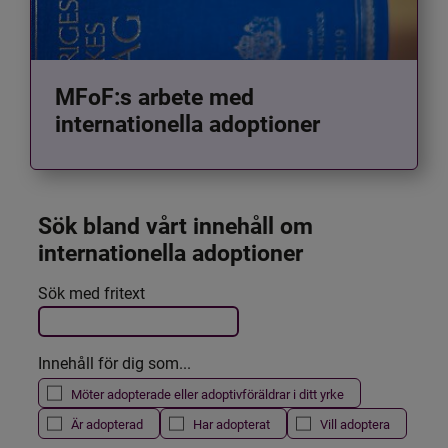
MFoF:s arbete med
internationella adoptioner
Sök bland vårt innehåll om 
internationella adoptioner
Det här formuläret postas automatiskt
Sök med fritext
Filtrera resultatet
Innehåll för dig som...
Möter adopterade eller adoptivföräldrar i ditt yrke
Är adopterad
Har adopterat
Vill adoptera