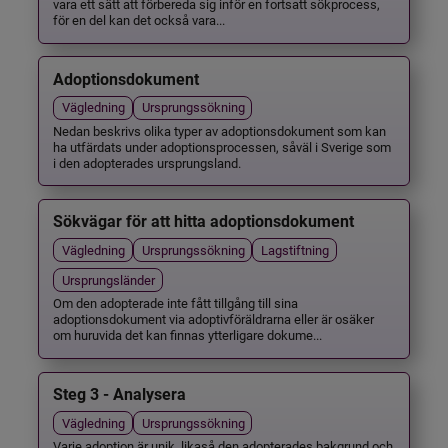
vara ett sätt att förbereda sig inför en fortsatt sökprocess,
för en del kan det också vara...
Adoptionsdokument
Vägledning
Ursprungssökning
Nedan beskrivs olika typer av adoptionsdokument som kan
ha utfärdats under adoptionsprocessen, såväl i Sverige som
i den adopterades ursprungsland.
Sökvägar för att hitta adoptionsdokument
Vägledning
Ursprungssökning
Lagstiftning
Ursprungsländer
Om den adopterade inte fått tillgång till sina
adoptionsdokument via adoptivföräldrarna eller är osäker
om huruvida det kan finnas ytterligare dokume...
Steg 3 - Analysera
Vägledning
Ursprungssökning
Varje adoption är unik, likaså den adopterades bakgrund och