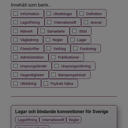
Innehåll som berör...
Information
Utredningar
Definition
Lagstiftning
Internationellt
Ansvar
Nätverk
Samarbete
Stöd
Vägledning
Regler
Lagar
Föreskrifter
Verktyg
Forskning
Administration
Publikationer
Ursprungsländer
Ursprungssökning
Oegentligheter
Barnperspektivet
Utbildning
Psykisk hälsa
Lagar och bindande konventioner för Sverige
Lagstiftning
Internationellt
Regler