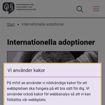
Öppna
Öppna
Menyn
sökrutan
Internationella adoptioner
Start
Internationella adoptioner
Vi använder kakor
På mfof.se använder vi nödvändiga kakor för att
webbplatsen ska fungera på ett bra sätt för dig. Vi
Oavsett om du är adopterad, 
använder också kakor för webbanalys så att vi kan
adoptivförälder eller arbetar med 
förbättra vår webbplats.
internationell adoption så kan du ha 