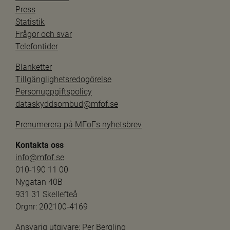
Press
Statistik
Frågor och svar
Telefontider
Blanketter
Tillgänglighetsredogörelse
Personuppgiftspolicy
dataskyddsombud@mfof.se
Prenumerera på MFoFs nyhetsbrev
Kontakta oss
info@mfof.se
010-190 11 00
Nygatan 40B
931 31 Skellefteå
Orgnr: 202100-4169
Ansvarig utgivare: 
Per Bergling