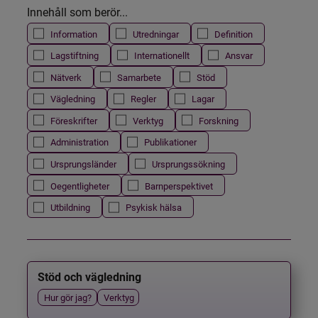
Innehåll som berör...
Information
Utredningar
Definition
Lagstiftning
Internationellt
Ansvar
Nätverk
Samarbete
Stöd
Vägledning
Regler
Lagar
Föreskrifter
Verktyg
Forskning
Administration
Publikationer
Ursprungsländer
Ursprungssökning
Oegentligheter
Barnperspektivet
Utbildning
Psykisk hälsa
Stöd och vägledning
Hur gör jag?
Verktyg