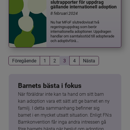
slutrapporter för uppdrag
gällande internationell adoption
8 februari 2024
Nu har MFoF slutredovisat två
regeringsuppdrag som berör
internationella adoptioner. Uppdragen
handlar om samtalsstöd till adopterade
och adoptivförä...
Föregående
1
2
3
4
Nästa
Barnets bästa i fokus
När föräldrar inte kan ta hand om sitt barn 
kan adoption vara ett sätt att ge barnet en ny 
familj. I detta sammanhang befinner sig 
barnet i en mycket utsatt situation. Enligt FN:s 
Barnkonvention får inga andra intressen gå 
före barnets bästa när beslut om adoption 