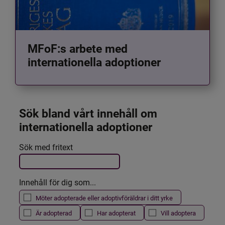
MFoF:s arbete med
internationella adoptioner
Sök bland vårt innehåll om 
internationella adoptioner
Det här formuläret postas automatiskt
Sök med fritext
Filtrera resultatet
Innehåll för dig som...
Möter adopterade eller adoptivföräldrar i ditt yrke
Är adopterad
Har adopterat
Vill adoptera