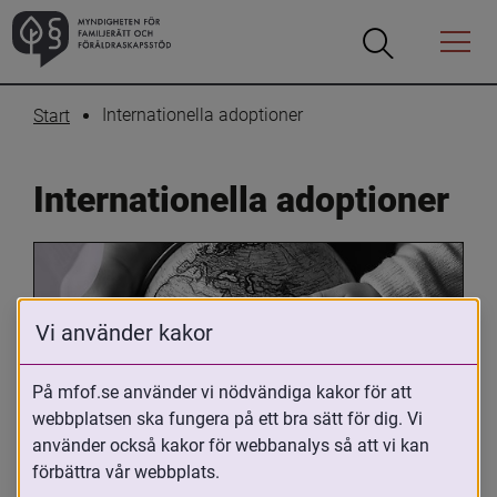
Öppna
Öppna
Menyn
sökrutan
Internationella adoptioner
Start
Internationella adoptioner
Vi använder kakor
På mfof.se använder vi nödvändiga kakor för att
webbplatsen ska fungera på ett bra sätt för dig. Vi
Oavsett om du är adopterad, 
använder också kakor för webbanalys så att vi kan
adoptivförälder eller arbetar med 
förbättra vår webbplats.
internationell adoption så kan du ha 