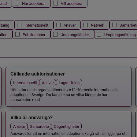
erad
Har adopterat
Vill adoptera
ftning
Internationellt
Ansvar
Nätverk
Samarbet
ation
Publikationer
Ursprungsländer
Ursprungssökning
Gällande auktorisationer
Internationellt
Ansvar
Lagstiftning
Här hittar du de organisationer som får förmedla internationella
adoptioner i Sverige. Du kan också se vilka länder de har
samarbeten med.
Vilka är ansvariga?
Ansvar
Samarbete
Oegentligheter
Ansvaret för att en internationell adoption ska gå rätt till ligger på ett