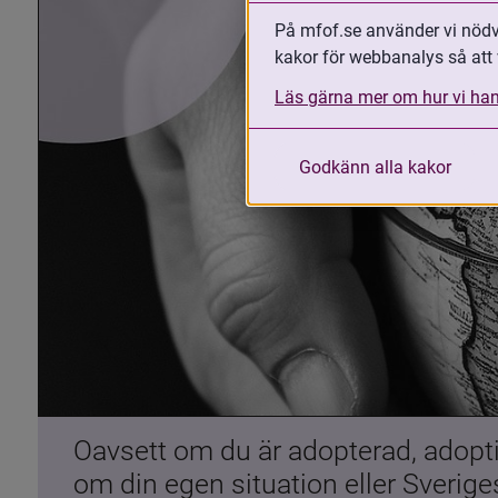
På mfof.se använder vi nödvä
kakor för webbanalys så att 
Läs gärna mer om hur vi han
Godkänn alla kakor
Oavsett om du är adopterad, adoptiv
om din egen situation eller Sverig