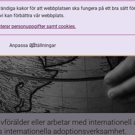
ndiga kakor för att webbplatsen ska fungera på ett bra sätt fö
vi kan förbättra vår webbplats.
terar personuppgifter samt cookies.
Anpassa inställningar
förälder eller arbetar med internationell
es internationella adoptionsverksamhet.