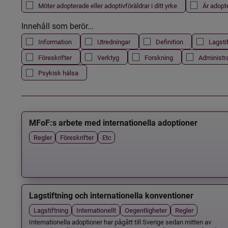
Möter adopterade eller adoptivföräldrar i ditt yrke
Är adopt
Innehåll som berör...
Information
Utredningar
Definition
Lagsti
Föreskrifter
Verktyg
Forskning
Administr
Psykisk hälsa
MFoF:s arbete med internationella adoptioner
Regler
Föreskrifter
Etc
Lagstiftning och internationella konventioner
Lagstiftning
Internationellt
Oegentligheter
Regler
Internationella adoptioner har pågått till Sverige sedan mitten av