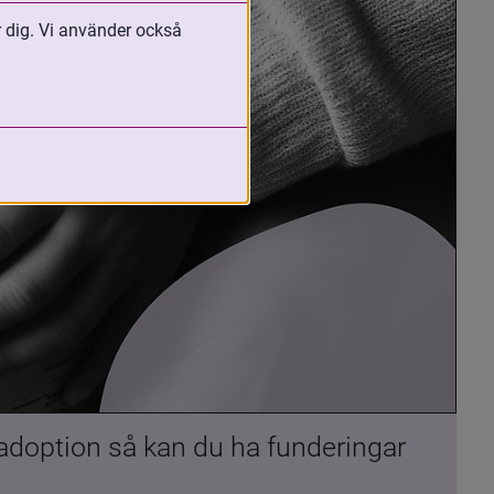
r dig. Vi använder också
 adoption så kan du ha funderingar 