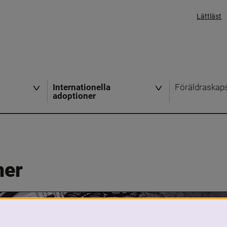
Lättläst
Internationella
Föräldraskap
adoptioner
ner