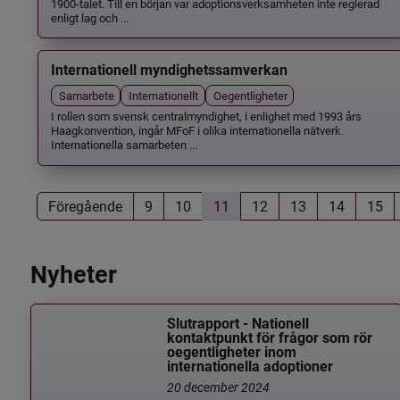
1900-talet. Till en början var adoptionsverksamheten inte reglerad
enligt lag och ...
Internationell myndighetssamverkan
Samarbete
Internationellt
Oegentligheter
I rollen som svensk centralmyndighet, i enlighet med 1993 års
Haagkonvention, ingår MFoF i olika internationella nätverk.
Internationella samarbeten ...
Föregående
9
10
11
12
13
14
15
Nyheter
Slutrapport - Nationell
kontaktpunkt för frågor som rör
oegentligheter inom
internationella adoptioner
20 december 2024