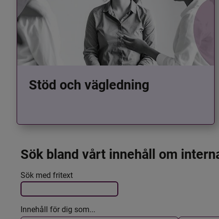
Stöd och vägledning
Sök bland vårt innehåll om intern
Det här formuläret postas automatiskt
Filtrera resultatet
Sök med fritext
Innehåll för dig som...