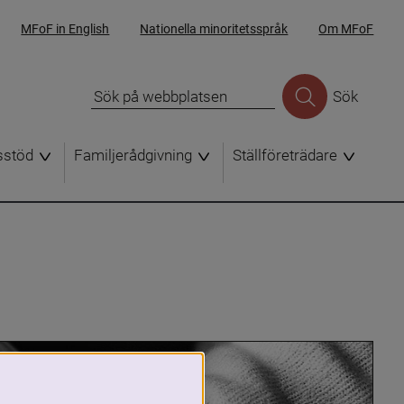
MFoF in English
Nationella minoritetsspråk
Om MFoF
Sök
sstöd
Familjerådgivning
Ställföreträdare