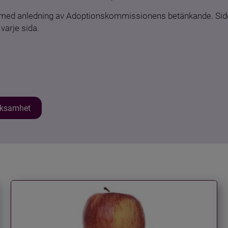
n med anledning av Adoptionskommissionens betänkande. Sido
varje sida.
erksamhet