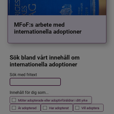
MFoF:s arbete med
internationella adoptioner
Sök bland vårt innehåll om 
internationella adoptioner
Det här formuläret postas automatiskt
Sök med fritext
Filtrera resultatet
Innehåll för dig som...
Möter adopterade eller adoptivföräldrar i ditt yrke
Är adopterad
Har adopterat
Vill adoptera