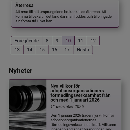
Återresa
Att resa till sitt ursprungsland brukar kallas återresa. Att
komma tillbaka till det land där man föddes och tillbringade
sin första tid i livet kan ...
Föregående
8
9
10
11
12
13
14
15
16
17
Nästa
Nyheter
Nya villkor för
adoptionsorganisationers
förmedlingsverksamhet från
och med 1 januari 2026
11 december 2025
Den 1 januari 2026 träder nya villkor för
adoptionsorganisationernas
förmedlingsverksamhet i kraft. Villkoren
innebär bland annat förändringar i vilk...