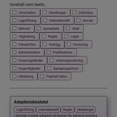
Innehåll som berör...
Information
Utredningar
Definition
Lagstiftning
Internationellt
Ansvar
Nätverk
Samarbete
Stöd
Vägledning
Regler
Lagar
Föreskrifter
Verktyg
Forskning
Administration
Publikationer
Ursprungsländer
Ursprungssökning
Oegentligheter
Barnperspektivet
Utbildning
Psykisk hälsa
Adoptionsbeslutet
Lagstiftning
Internationellt
Regler
Utredningar
I Sverige innebär adoption att barnet får samma juridiska