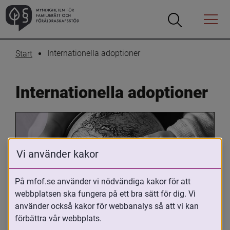
Öppna
Öppna
Menyn
sökrutan
Internationella adoptioner
Start
Internationella adoptioner
Vi använder kakor
På mfof.se använder vi nödvändiga kakor för att
webbplatsen ska fungera på ett bra sätt för dig. Vi
Oavsett om du är adopterad, 
använder också kakor för webbanalys så att vi kan
adoptivförälder eller arbetar med 
förbättra vår webbplats.
internationell adoption så kan du ha 