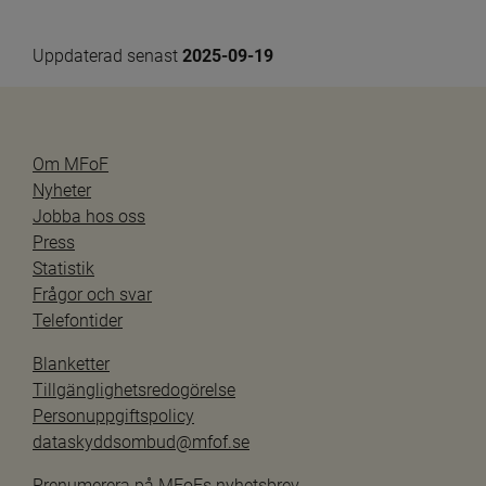
Uppdaterad senast 
2025-09-19
Om MFoF
Nyheter
Jobba hos oss
Press
Statistik
Frågor och svar
Telefontider
Blanketter
Tillgänglighetsredogörelse
Personuppgiftspolicy
dataskyddsombud@mfof.se
Prenumerera på MFoFs nyhetsbrev