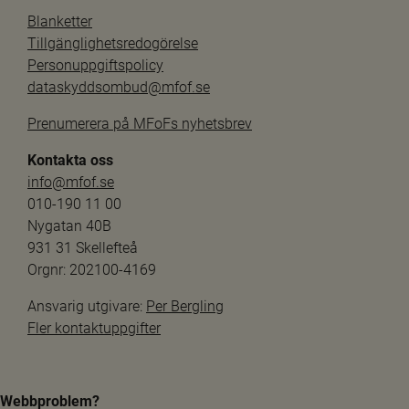
Blanketter
Tillgänglighetsredogörelse
Personuppgiftspolicy
dataskyddsombud@mfof.se
Prenumerera på MFoFs nyhetsbrev
Kontakta oss
info@mfof.se
010-190 11 00
Nygatan 40B
931 31 Skellefteå
Orgnr: 202100-4169
Ansvarig utgivare: 
Per Bergling
Fler kontaktuppgifter
Webbproblem?