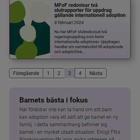
MFoF redovisar två
slutrapporter för uppdrag
gällande internationell adoption
8 februari 2024
Nu har MFoF slutredovisat två
regeringsuppdrag som berör
internationella adoptioner. Uppdragen
handlar om samtalsstöd till adopterade
och adoptivförä...
Föregående
1
2
3
4
Nästa
Barnets bästa i fokus
När föräldrar inte kan ta hand om sitt barn 
kan adoption vara ett sätt att ge barnet en ny 
familj. I detta sammanhang befinner sig 
barnet i en mycket utsatt situation. Enligt FN:s 
Barnkonvention får inga andra intressen gå 