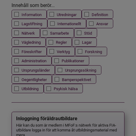
Innehåll som berör...
Information
Utredningar
Definition
Lagstiftning
Internationellt
Ansvar
Nätverk
Samarbete
Stöd
Vägledning
Regler
Lagar
Föreskrifter
Verktyg
Forskning
Administration
Publikationer
Ursprungsländer
Ursprungssökning
Oegentligheter
Barnperspektivet
Utbildning
Psykisk hälsa
Inloggning föräldrautbildare
Här kan du som är medlem i MFoF:s nätverk för aktiva FIA-
utbildare logga in för att komma åt utbildningsmaterial med
mera.