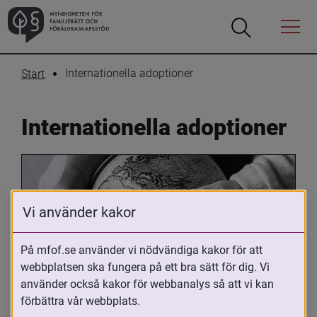
Öppna
Öppna
Menyn
sökrutan
Internationella adoptioner
Start
Internationella adoptioner
Vi använder kakor
På mfof.se använder vi nödvändiga kakor för att
webbplatsen ska fungera på ett bra sätt för dig. Vi
Oavsett om du är adopterad, 
använder också kakor för webbanalys så att vi kan
adoptivförälder eller arbetar med 
förbättra vår webbplats.
internationell adoption så kan du ha 