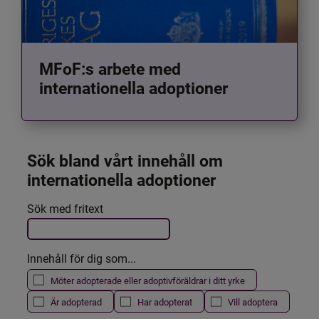
MFoF:s arbete med
internationella adoptioner
Sök bland vårt innehåll om 
internationella adoptioner
Det här formuläret postas automatiskt
Sök med fritext
Filtrera resultatet
Innehåll för dig som...
Möter adopterade eller adoptivföräldrar i ditt yrke
Är adopterad
Har adopterat
Vill adoptera