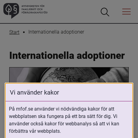
Öppna
Öppna
Menyn
sökrutan
Internationella adoptioner
Start
Internationella adoptioner
Vi använder kakor
På mfof.se använder vi nödvändiga kakor för att
webbplatsen ska fungera på ett bra sätt för dig. Vi
Oavsett om du är adopterad, 
använder också kakor för webbanalys så att vi kan
adoptivförälder eller arbetar med 
förbättra vår webbplats.
internationell adoption så kan du ha 