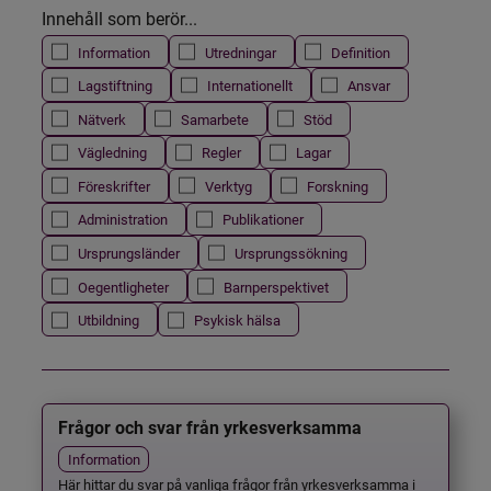
Innehåll som berör...
Information
Utredningar
Definition
Lagstiftning
Internationellt
Ansvar
Nätverk
Samarbete
Stöd
Vägledning
Regler
Lagar
Föreskrifter
Verktyg
Forskning
Administration
Publikationer
Ursprungsländer
Ursprungssökning
Oegentligheter
Barnperspektivet
Utbildning
Psykisk hälsa
Frågor och svar från yrkesverksamma
Information
Här hittar du svar på vanliga frågor från yrkesverksamma i