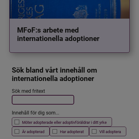
MFoF:s arbete med
internationella adoptioner
Sök bland vårt innehåll om 
internationella adoptioner
Det här formuläret postas automatiskt
Sök med fritext
Filtrera resultatet
Innehåll för dig som...
Möter adopterade eller adoptivföräldrar i ditt yrke
Är adopterad
Har adopterat
Vill adoptera