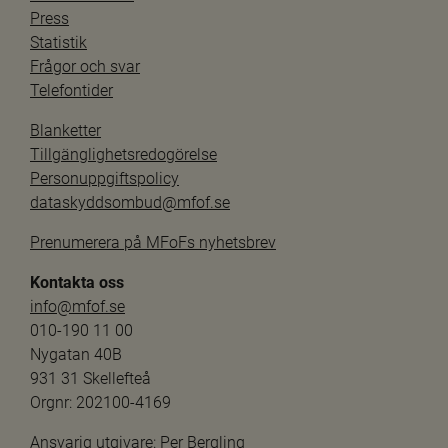
Press
Statistik
Frågor och svar
Telefontider
Blanketter
Tillgänglighetsredogörelse
Personuppgiftspolicy
dataskyddsombud@mfof.se
Prenumerera på MFoFs nyhetsbrev
Kontakta oss
info@mfof.se
010-190 11 00
Nygatan 40B
931 31 Skellefteå
Orgnr: 202100-4169
Ansvarig utgivare: 
Per Bergling