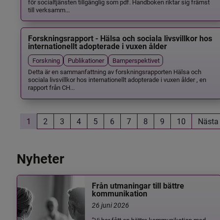
för socialtjänsten tillgänglig som pdf. Handboken riktar sig främst
till verksamm...
Forskningsrapport - Hälsa och sociala livsvillkor hos
internationellt adopterade i vuxen ålder
Forskning
Publikationer
Barnperspektivet
Detta är en sammanfattning av forskningsrapporten Hälsa och
sociala livsvillkor hos internationellt adopterade i vuxen ålder , en
rapport från CH...
1
2
3
4
5
6
7
8
9
10
Nästa
Nyheter
Från utmaningar till bättre
kommunikation
26 juni 2026
”Vi har fått en bättre kommunikation med