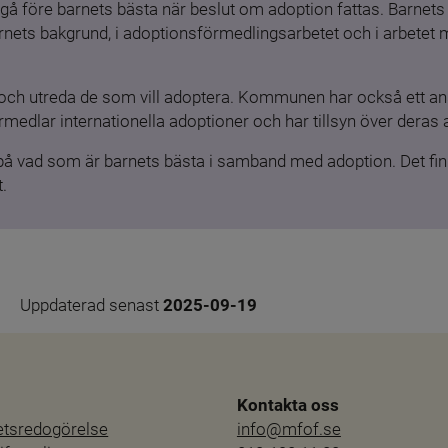
gå före barnets bästa när beslut om adoption fattas. Barnets b
barnets bakgrund, i adoptionsförmedlingsarbetet och i arbetet
och utreda de som vill adoptera. Kommunen har också ett ansv
medlar internationella adoptioner och har tillsyn över deras 
 på vad som är barnets bästa i samband med adoption. Det finn
.
Uppdaterad senast 
2025-09-19
Kontakta oss
hetsredogörelse
info@mfof.se