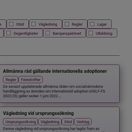
e
Stöd
Vägledning
Regler
Lagar
Oegentligheter
Barnperspektivet
Utbildning
Allmänna råd gällande internationella adoptioner
Regler
Föreskrifter
De senast uppdaterade allmänna råden om socialnämndens
handläggning av ärenden om internationell adoption (HSLF-FS
2022:25) gäller sedan 1 juni 2022....
Vägledning vid ursprungssökning
Ursprungssökning
Vägledning
Stöd
Verktyg
Denna vägledning vid ursprungssökning har tagits fram av