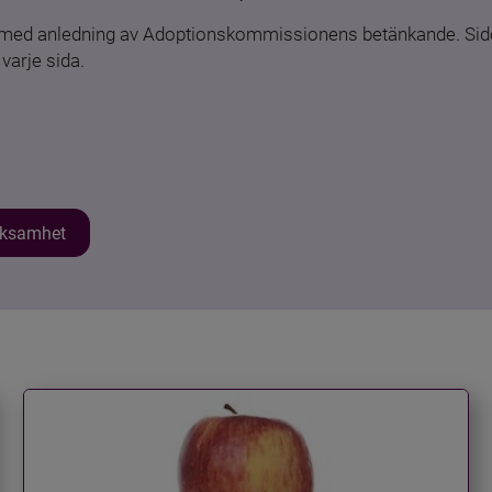
n med anledning av Adoptionskommissionens betänkande. Sido
varje sida.
erksamhet