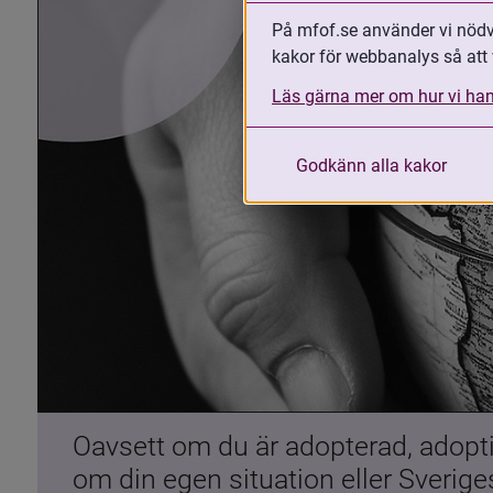
På mfof.se använder vi nödvä
kakor för webbanalys så att 
Läs gärna mer om hur vi han
Godkänn alla kakor
Oavsett om du är adopterad, adoptiv
om din egen situation eller Sverig