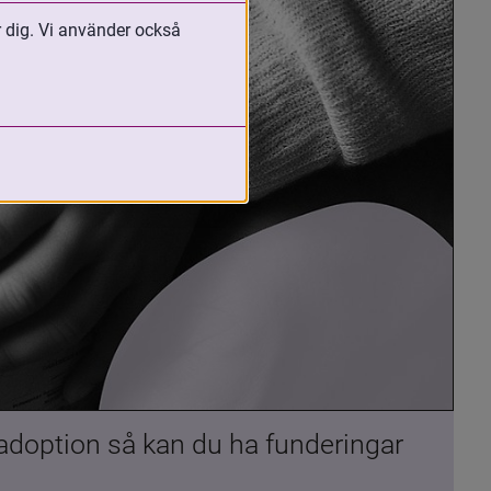
r dig. Vi använder också
 adoption så kan du ha funderingar 