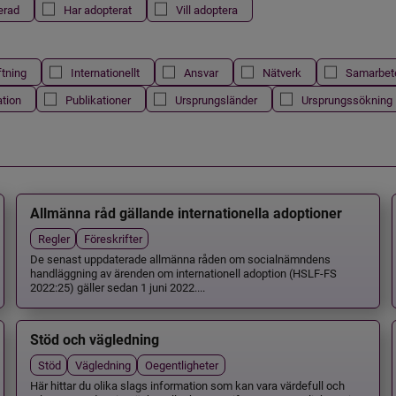
erad
Har adopterat
Vill adoptera
ftning
Internationellt
Ansvar
Nätverk
Samarbet
ation
Publikationer
Ursprungsländer
Ursprungssökning
Allmänna råd gällande internationella adoptioner
Regler
Föreskrifter
De senast uppdaterade allmänna råden om socialnämndens
handläggning av ärenden om internationell adoption (HSLF-FS
2022:25) gäller sedan 1 juni 2022....
Stöd och vägledning
Stöd
Vägledning
Oegentligheter
Här hittar du olika slags information som kan vara värdefull och