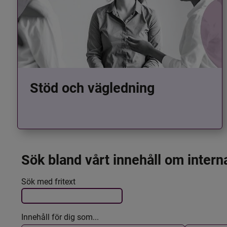
Stöd och vägledning
Sök bland vårt innehåll om intern
Det här formuläret postas automatiskt
Filtrera resultatet
Sök med fritext
Innehåll för dig som...