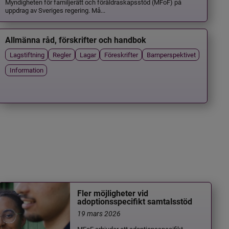
Myndigheten för familjerätt och föräldraskapsstöd (MFoF) på
uppdrag av Sveriges regering. Må...
Allmänna råd, förskrifter och handbok
Lagstiftning
Regler
Lagar
Föreskrifter
Barnperspektivet
Information
Fler möjligheter vid
adoptionsspecifikt samtalsstöd
19 mars 2026
MFoF erbjuder ett adoptionsspecifikt