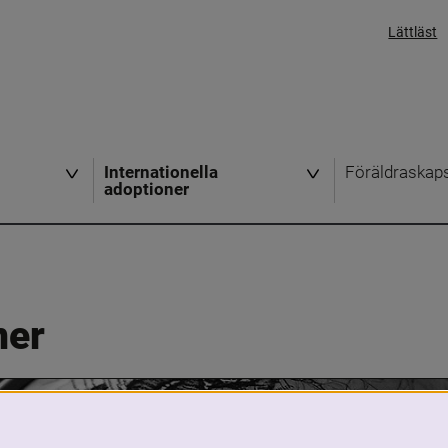
Lättläst
Internationella
Föräldraskap
adoptioner
ner