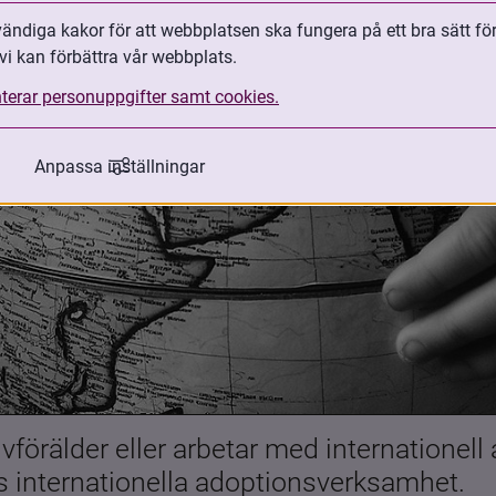
ndiga kakor för att webbplatsen ska fungera på ett bra sätt fö
vi kan förbättra vår webbplats.
terar personuppgifter samt cookies.
Anpassa inställningar
förälder eller arbetar med internationell
es internationella adoptionsverksamhet.