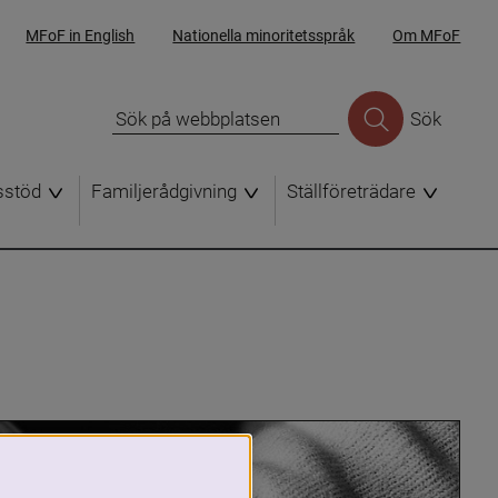
MFoF in English
Nationella minoritetsspråk
Om MFoF
Sök
sstöd
Familjerådgivning
Ställföreträdare