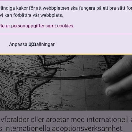
ndiga kakor för att webbplatsen ska fungera på ett bra sätt fö
vi kan förbättra vår webbplats.
terar personuppgifter samt cookies.
Anpassa inställningar
förälder eller arbetar med internationell
es internationella adoptionsverksamhet.