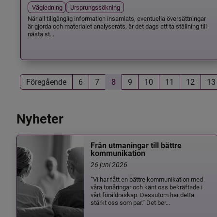
Vägledning
Ursprungssökning
När all tillgänglig information insamlats, eventuella översättningar
är gjorda och materialet analyserats, är det dags att ta ställning till
nästa st...
Föregående
6
7
8
9
10
11
12
13
Nyheter
Från utmaningar till bättre
kommunikation
26 juni 2026
”Vi har fått en bättre kommunikation med
våra tonåringar och känt oss bekräftade i
vårt föräldraskap. Dessutom har detta
stärkt oss som par.” Det ber...