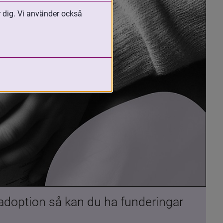
r dig. Vi använder också
 adoption så kan du ha funderingar 