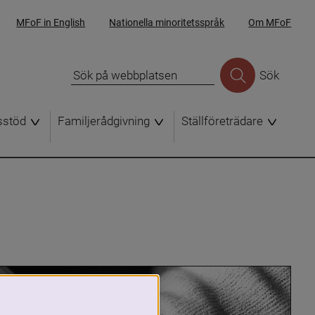
MFoF in English
Nationella minoritetsspråk
Om MFoF
Sök
sstöd
Familjerådgivning
Ställföreträdare