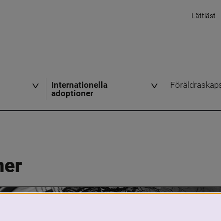
Lättläst
Internationella
Föräldraskap
adoptioner
ner