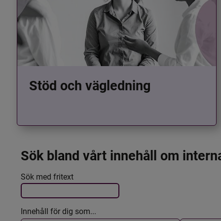
Stöd och vägledning
Sök bland vårt innehåll om intern
Det här formuläret postas automatiskt
Filtrera resultatet
Sök med fritext
Innehåll för dig som...