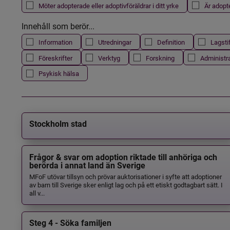
Möter adopterade eller adoptivföräldrar i ditt yrke
Är adopt
Innehåll som berör...
Information
Utredningar
Definition
Lagsti
Föreskrifter
Verktyg
Forskning
Administr
Psykisk hälsa
Stockholm stad
Frågor & svar om adoption riktade till anhöriga och
berörda i annat land än Sverige
MFoF utövar tillsyn och prövar auktorisationer i syfte att adoptioner
av barn till Sverige sker enligt lag och på ett etiskt godtagbart sätt. I
all v...
Steg 4 - Söka familjen