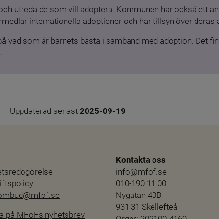
och utreda de som vill adoptera. Kommunen har också ett ansv
medlar internationella adoptioner och har tillsyn över deras 
 på vad som är barnets bästa i samband med adoption. Det finn
.
Uppdaterad senast 
2025-09-19
Kontakta oss
hetsredogörelse
info@mfof.se
ftspolicy
010-190 11 00
sombud@mfof.se
Nygatan 40B
931 31 Skellefteå
a på MFoFs nyhetsbrev
Orgnr: 202100-4169