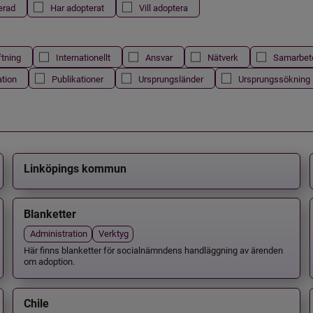
erad
Har adopterat
Vill adoptera
ftning
Internationellt
Ansvar
Nätverk
Samarbet
ation
Publikationer
Ursprungsländer
Ursprungssökning
Linköpings kommun
Blanketter
Administration
Verktyg
Här finns blanketter för socialnämndens handläggning av ärenden
om adoption.
Chile