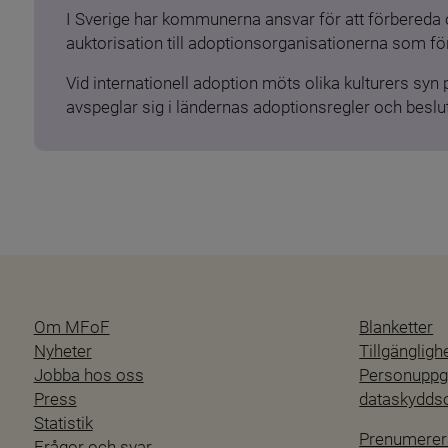
I Sverige har kommunerna ansvar för att förbereda 
auktorisation till adoptionsorganisationerna som för
Vid internationell adoption möts olika kulturers syn
avspeglar sig i ländernas adoptionsregler och beslut
Om MFoF
Blanketter
Nyheter
Tillgänglig
Jobba hos oss
Personuppgi
Press
dataskydd
Statistik
Prenumerer
Frågor och svar