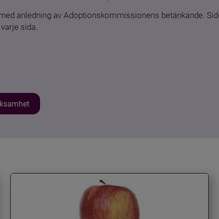
n med anledning av Adoptionskommissionens betänkande. Sido
varje sida.
erksamhet