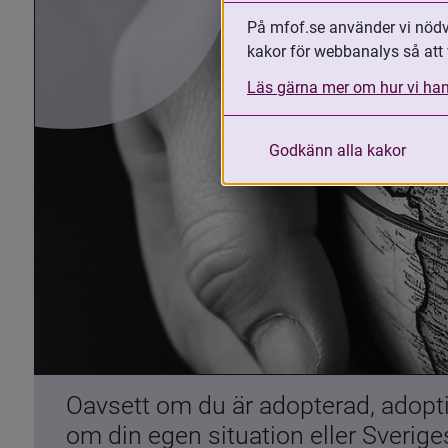
På mfof.se använder vi nödvä
kakor för webbanalys så att 
Läs gärna mer om hur vi han
Godkänn alla kakor
Oavsett om du är adopterad, adoptiv
om din egen situation eller Sverig