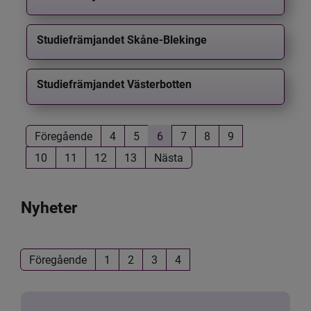
Studiefrämjandet Skåne-Blekinge
Studiefrämjandet Västerbotten
Föregående
4
5
6
7
8
9
10
11
12
13
Nästa
Nyheter
Föregående
1
2
3
4