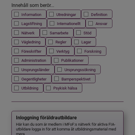
Innehåll som berör...
Information
Utredningar
Definition
Lagstiftning
Internationellt
Ansvar
Nätverk
Samarbete
Stöd
Vägledning
Regler
Lagar
Föreskrifter
Verktyg
Forskning
Administration
Publikationer
Ursprungsländer
Ursprungssökning
Oegentligheter
Barnperspektivet
Utbildning
Psykisk hälsa
Inloggning föräldrautbildare
Här kan du som är medlem i MFoF:s nätverk för aktiva FIA-
utbildare logga in för att komma åt utbildningsmaterial med
mera.