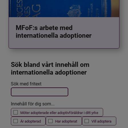
MFoF:s arbete med
internationella adoptioner
Sök bland vårt innehåll om 
internationella adoptioner
Det här formuläret postas automatiskt
Sök med fritext
Filtrera resultatet
Innehåll för dig som...
Möter adopterade eller adoptivföräldrar i ditt yrke
Är adopterad
Har adopterat
Vill adoptera