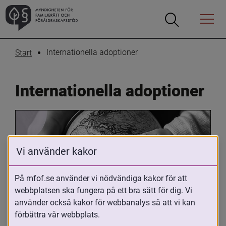
Öppna
Öppna
Menyn
sökrutan
Internationella adoptioner
Start
Internationella adoptioner
Vi använder kakor
På mfof.se använder vi nödvändiga kakor för att
webbplatsen ska fungera på ett bra sätt för dig. Vi
Oavsett om du är adopterad, 
använder också kakor för webbanalys så att vi kan
adoptivförälder eller arbetar med 
förbättra vår webbplats.
internationell adoption så kan du ha 