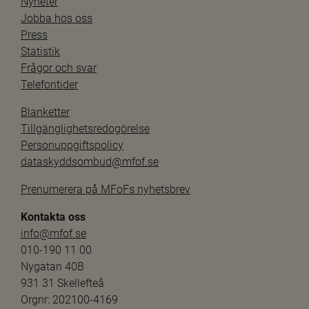
Nyheter
Jobba hos oss
Press
Statistik
Frågor och svar
Telefontider
Blanketter
Tillgänglighetsredogörelse
Personuppgiftspolicy
dataskyddsombud@mfof.se
Prenumerera på MFoFs nyhetsbrev
Kontakta oss
info@mfof.se
010-190 11 00
Nygatan 40B
931 31 Skellefteå
Orgnr: 202100-4169