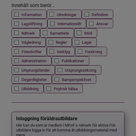
Innehåll som berör...
Information
Utredningar
Definition
Lagstiftning
Internationellt
Ansvar
Nätverk
Samarbete
Stöd
Vägledning
Regler
Lagar
Föreskrifter
Verktyg
Forskning
Administration
Publikationer
Ursprungsländer
Ursprungssökning
Oegentligheter
Barnperspektivet
Utbildning
Psykisk hälsa
Inloggning föräldrautbildare
Här kan du som är medlem i MFoF:s nätverk för aktiva FIA-
utbildare logga in för att komma åt utbildningsmaterial med
mera.