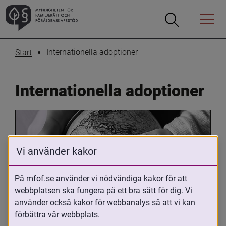
Öppna
Öppna
Menyn
sökrutan
Internationella adoptioner
Start
Internationella adoptioner
Vi använder kakor
På mfof.se använder vi nödvändiga kakor för att
webbplatsen ska fungera på ett bra sätt för dig. Vi
Oavsett om du är adopterad, 
använder också kakor för webbanalys så att vi kan
adoptivförälder eller arbetar med 
förbättra vår webbplats.
internationell adoption så kan du ha 