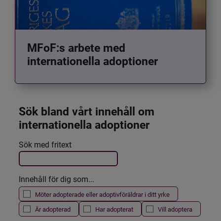
MFoF:s arbete med
internationella adoptioner
Sök bland vårt innehåll om 
internationella adoptioner
Det här formuläret postas automatiskt
Sök med fritext
Filtrera resultatet
Innehåll för dig som...
Möter adopterade eller adoptivföräldrar i ditt yrke
Är adopterad
Har adopterat
Vill adoptera