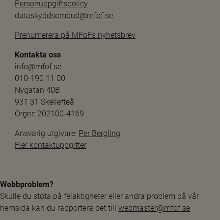
Personuppgiftspolicy
dataskyddsombud@mfof.se
Prenumerera på MFoFs nyhetsbrev
Kontakta oss
info@mfof.se
010-190 11 00
Nygatan 40B
931 31 Skellefteå
Orgnr: 202100-4169
Ansvarig utgivare: 
Per Bergling
Fler kontaktuppgifter
Webbproblem?
Skulle du stöta på felaktigheter eller andra problem på vår 
hemsida kan du rapportera det till 
webmaster@mfof.se