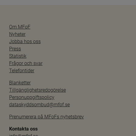
Om MFoF
Nyheter
Jobba hos oss
Press
Statistik
Frågor och svar
Telefontider
Blanketter
Tillgänglighetsredogörelse
Personuppgiftspolicy
dataskyddsombud@mfof.se
Prenumerera på MFoFs nyhetsbrev
Kontakta oss