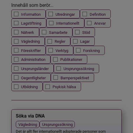
Innehåll som berör...
Information
Utredningar
Definition
Lagstiftning
Internationellt
Ansvar
Nätverk
Samarbete
Stöd
Vägledning
Regler
Lagar
Föreskrifter
Verktyg
Forskning
Administration
Publikationer
Ursprungsländer
Ursprungssökning
Oegentligheter
Barnperspektivet
Utbildning
Psykisk hälsa
Söka via DNA
Vägledning
Ursprungssökning
Det är allt fler internationellt adopterade personer som