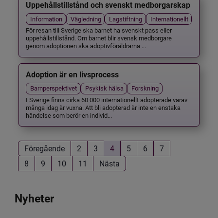
Uppehållstillstånd och svenskt medborgarskap
Information
Vägledning
Lagstiftning
Internationellt
För resan till Sverige ska barnet ha svenskt pass eller
uppehållstillstånd. Om barnet blir svensk medborgare
genom adoptionen ska adoptivföräldrarna ...
Adoption är en livsprocess
Barnperspektivet
Psykisk hälsa
Forskning
I Sverige finns cirka 60 000 internationellt adopterade varav
många idag är vuxna. Att bli adopterad är inte en enstaka
händelse som berör en individ...
Föregående
2
3
4
5
6
7
8
9
10
11
Nästa
Nyheter