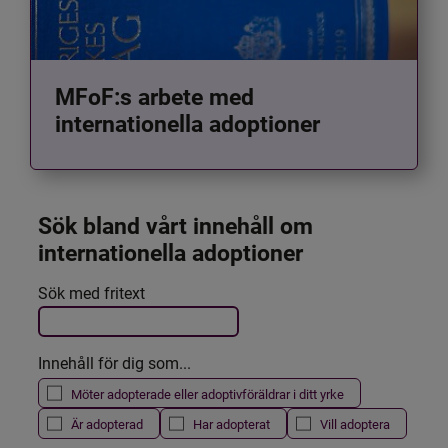
MFoF:s arbete med
internationella adoptioner
Sök bland vårt innehåll om 
internationella adoptioner
Det här formuläret postas automatiskt
Sök med fritext
Filtrera resultatet
Innehåll för dig som...
Möter adopterade eller adoptivföräldrar i ditt yrke
Är adopterad
Har adopterat
Vill adoptera