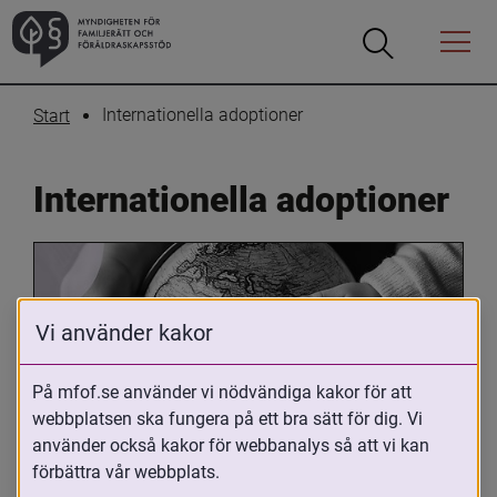
Öppna
Öppna
Menyn
sökrutan
Internationella adoptioner
Start
Internationella adoptioner
Vi använder kakor
På mfof.se använder vi nödvändiga kakor för att
webbplatsen ska fungera på ett bra sätt för dig. Vi
Oavsett om du är adopterad, 
använder också kakor för webbanalys så att vi kan
adoptivförälder eller arbetar med 
förbättra vår webbplats.
internationell adoption så kan du ha 