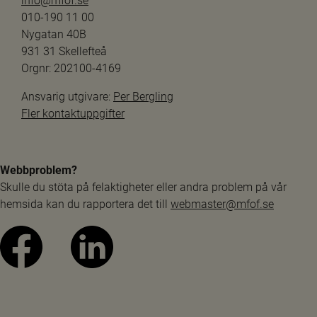
info@mfof.se
010-190 11 00
Nygatan 40B
931 31 Skellefteå
Orgnr: 202100-4169
Ansvarig utgivare: 
Per Bergling
Fler kontaktuppgifter
Webbproblem?
Skulle du stöta på felaktigheter eller andra problem på vår 
hemsida kan du rapportera det till 
webmaster@mfof.se