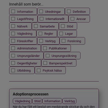
Innehåll som berör...
Information
Utredningar
Definition
Lagstiftning
Internationellt
Ansvar
Nätverk
Samarbete
Stöd
Vägledning
Regler
Lagar
Föreskrifter
Verktyg
Forskning
Administration
Publikationer
Ursprungsländer
Ursprungssökning
Oegentligheter
Barnperspektivet
Utbildning
Psykisk hälsa
Adoptionsprocessen
Vägledning
Stöd
Information
Verktyg
När du har fått ett beslut om medgivande skickar du och den