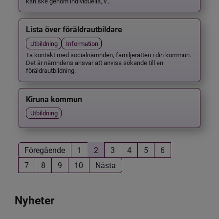
kan ske genom individuella, v...
Lista över föräldrautbildare
Utbildning
Information
Ta kontakt med socialnämnden, familjerätten i din kommun.
Det är nämndens ansvar att anvisa sökande till en
föräldrautbildning.
Kiruna kommun
Utbildning
Föregående
1
2
3
4
5
6
7
8
9
10
Nästa
Nyheter