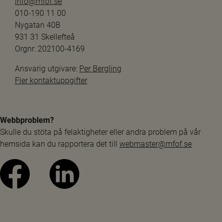
info@mfof.se
010-190 11 00
Nygatan 40B
931 31 Skellefteå
Orgnr: 202100-4169
Ansvarig utgivare: 
Per Bergling
Fler kontaktuppgifter
Webbproblem?
Skulle du stöta på felaktigheter eller andra problem på vår 
hemsida kan du rapportera det till 
webmaster@mfof.se