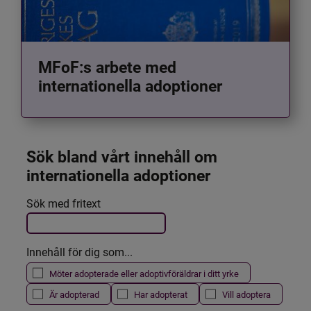
MFoF:s arbete med
internationella adoptioner
Sök bland vårt innehåll om 
internationella adoptioner
Det här formuläret postas automatiskt
Sök med fritext
Filtrera resultatet
Innehåll för dig som...
Möter adopterade eller adoptivföräldrar i ditt yrke
Är adopterad
Har adopterat
Vill adoptera