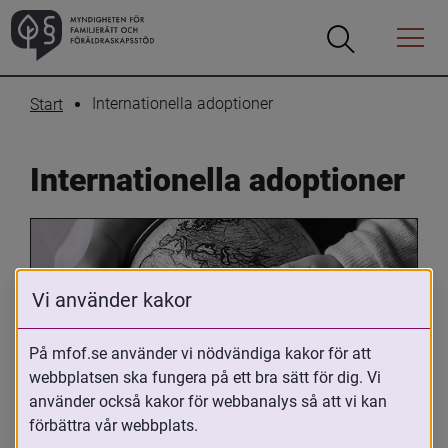
Öppna
Öppna
Menyn
sökrutan
Internationella adoptioner
Start
Internationella adoptioner
Vi använder kakor
På mfof.se använder vi nödvändiga kakor för att
webbplatsen ska fungera på ett bra sätt för dig. Vi
Oavsett om du är adopterad, 
använder också kakor för webbanalys så att vi kan
adoptivförälder eller arbetar med 
förbättra vår webbplats.
internationell adoption så kan du ha 