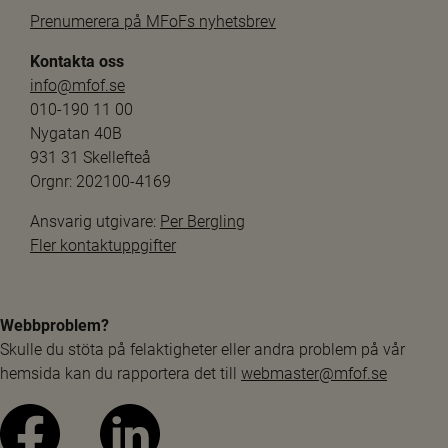
Prenumerera på MFoFs nyhetsbrev
Kontakta oss
info@mfof.se
010-190 11 00
Nygatan 40B
931 31 Skellefteå
Orgnr: 202100-4169
Ansvarig utgivare: 
Per Bergling
Fler kontaktuppgifter
Webbproblem?
Skulle du stöta på felaktigheter eller andra problem på vår 
hemsida kan du rapportera det till 
webmaster@mfof.se