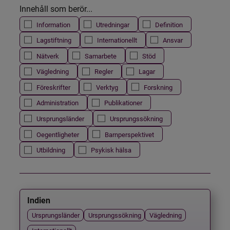
Innehåll som berör...
Information
Utredningar
Definition
Lagstiftning
Internationellt
Ansvar
Nätverk
Samarbete
Stöd
Vägledning
Regler
Lagar
Föreskrifter
Verktyg
Forskning
Administration
Publikationer
Ursprungsländer
Ursprungssökning
Oegentligheter
Barnperspektivet
Utbildning
Psykisk hälsa
Indien
Ursprungsländer
Ursprungssökning
Vägledning