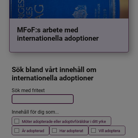
MFoF:s arbete med
internationella adoptioner
Sök bland vårt innehåll om 
internationella adoptioner
Det här formuläret postas automatiskt
Sök med fritext
Filtrera resultatet
Innehåll för dig som...
Möter adopterade eller adoptivföräldrar i ditt yrke
Är adopterad
Har adopterat
Vill adoptera