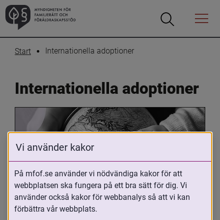
Öppna
Öppna
Menyn
sökrutan
Internationella adoptioner
Start
Internationella adoptioner
Vi använder kakor
På mfof.se använder vi nödvändiga kakor för att
webbplatsen ska fungera på ett bra sätt för dig. Vi
Oavsett om du är adopterad, 
använder också kakor för webbanalys så att vi kan
adoptivförälder eller arbetar med 
förbättra vår webbplats.
internationell adoption så kan du ha 