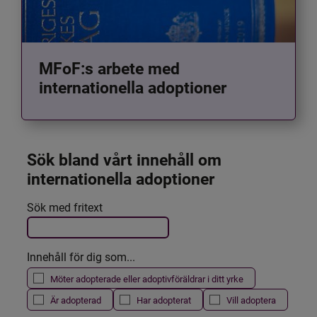
MFoF:s arbete med
internationella adoptioner
Sök bland vårt innehåll om 
internationella adoptioner
Det här formuläret postas automatiskt
Sök med fritext
Filtrera resultatet
Innehåll för dig som...
Möter adopterade eller adoptivföräldrar i ditt yrke
Är adopterad
Har adopterat
Vill adoptera