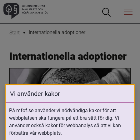
Öppna
Öppna
Menyn
sökrutan
Internationella adoptioner
Start
Internationella adoptioner
Vi använder kakor
På mfof.se använder vi nödvändiga kakor för att
webbplatsen ska fungera på ett bra sätt för dig. Vi
Oavsett om du är adopterad, 
använder också kakor för webbanalys så att vi kan
adoptivförälder eller arbetar med 
förbättra vår webbplats.
internationell adoption så kan du ha 