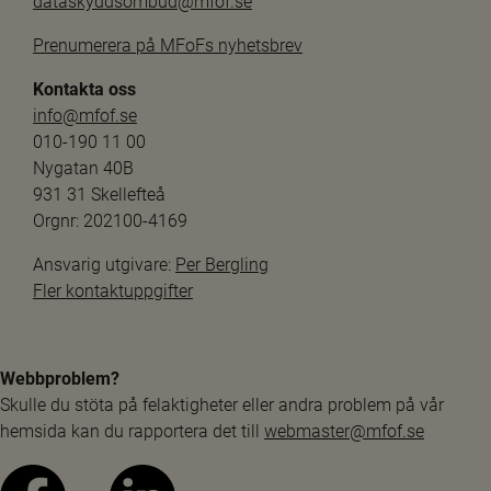
dataskyddsombud@mfof.se
Prenumerera på MFoFs nyhetsbrev
Kontakta oss
info@mfof.se
010-190 11 00
Nygatan 40B
931 31 Skellefteå
Orgnr: 202100-4169
Ansvarig utgivare: 
Per Bergling
Fler kontaktuppgifter
Webbproblem?
Skulle du stöta på felaktigheter eller andra problem på vår 
hemsida kan du rapportera det till 
webmaster@mfof.se