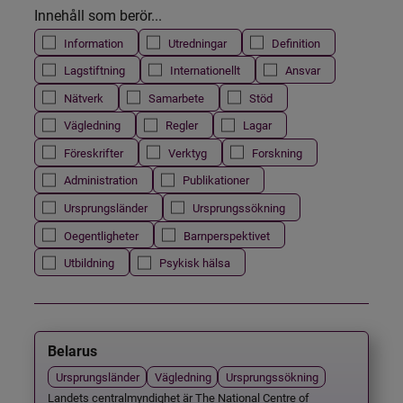
Innehåll som berör...
Information
Utredningar
Definition
Lagstiftning
Internationellt
Ansvar
Nätverk
Samarbete
Stöd
Vägledning
Regler
Lagar
Föreskrifter
Verktyg
Forskning
Administration
Publikationer
Ursprungsländer
Ursprungssökning
Oegentligheter
Barnperspektivet
Utbildning
Psykisk hälsa
Belarus
Ursprungsländer
Vägledning
Ursprungssökning
Landets centralmyndighet är The National Centre of