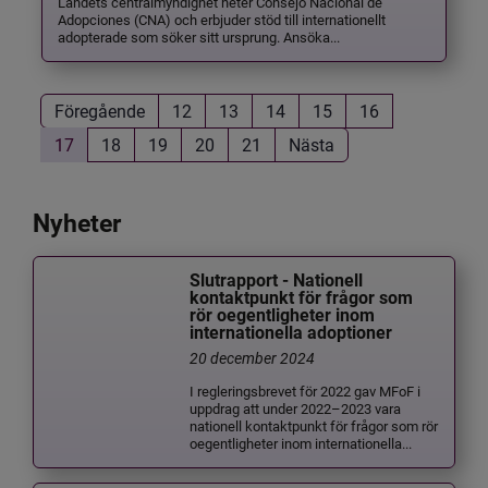
Landets centralmyndighet heter Consejo Nacional de
Adopciones (CNA) och erbjuder stöd till internationellt
adopterade som söker sitt ursprung. Ansöka...
Föregående
12
13
14
15
16
17
18
19
20
21
Nästa
Nyheter
Slutrapport - Nationell
kontaktpunkt för frågor som
rör oegentligheter inom
internationella adoptioner
20 december 2024
I regleringsbrevet för 2022 gav MFoF i
uppdrag att under 2022–2023 vara
nationell kontaktpunkt för frågor som rör
oegentligheter inom internationella...