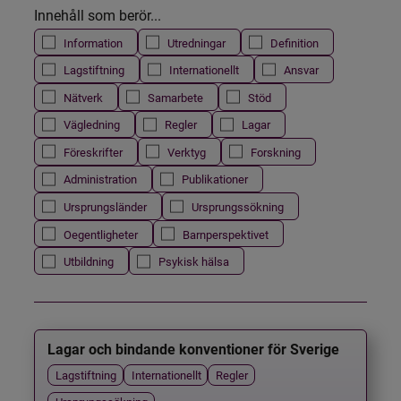
Innehåll som berör...
Information
Utredningar
Definition
Lagstiftning
Internationellt
Ansvar
Nätverk
Samarbete
Stöd
Vägledning
Regler
Lagar
Föreskrifter
Verktyg
Forskning
Administration
Publikationer
Ursprungsländer
Ursprungssökning
Oegentligheter
Barnperspektivet
Utbildning
Psykisk hälsa
Lagar och bindande konventioner för Sverige
Lagstiftning
Internationellt
Regler