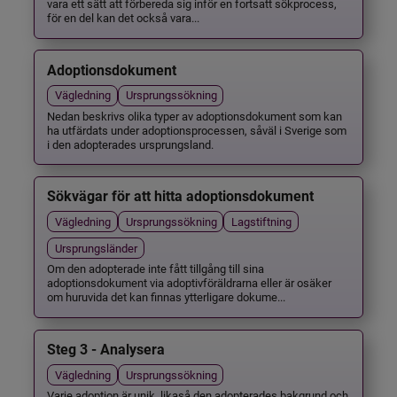
vara ett sätt att förbereda sig inför en fortsatt sökprocess,
för en del kan det också vara...
Adoptionsdokument
Vägledning
Ursprungssökning
Nedan beskrivs olika typer av adoptionsdokument som kan
ha utfärdats under adoptionsprocessen, såväl i Sverige som
i den adopterades ursprungsland.
Sökvägar för att hitta adoptionsdokument
Vägledning
Ursprungssökning
Lagstiftning
Ursprungsländer
Om den adopterade inte fått tillgång till sina
adoptionsdokument via adoptivföräldrarna eller är osäker
om huruvida det kan finnas ytterligare dokume...
Steg 3 - Analysera
Vägledning
Ursprungssökning
Varje adoption är unik, likaså den adopterades bakgrund och