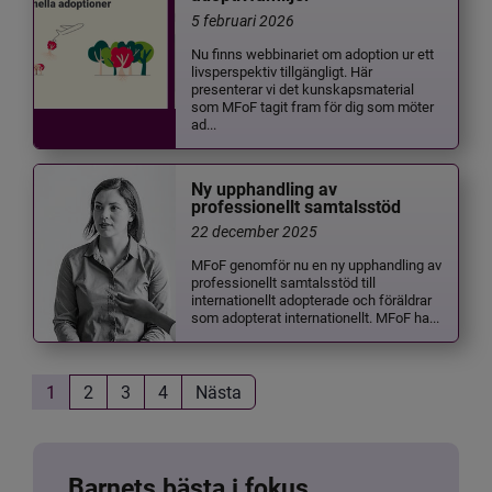
5 februari 2026
Nu finns webbinariet om adoption ur ett
livsperspektiv tillgängligt. Här
presenterar vi det kunskapsmaterial
som MFoF tagit fram för dig som möter
ad...
Ny upphandling av
professionellt samtalsstöd
22 december 2025
MFoF genomför nu en ny upphandling av
professionellt samtalsstöd till
internationellt adopterade och föräldrar
som adopterat internationellt. MFoF ha...
1
2
3
4
Nästa
Barnets bästa i fokus