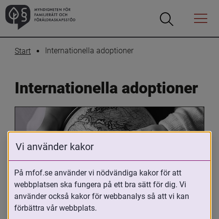
Öppna
Öppna
Menyn
sökrutan
Internationella adoptioner
Start
Internationella adoptioner
Vi använder kakor
På mfof.se använder vi nödvändiga kakor för att
webbplatsen ska fungera på ett bra sätt för dig. Vi
Oavsett om du är adopterad, 
använder också kakor för webbanalys så att vi kan
adoptivförälder eller arbetar med 
förbättra vår webbplats.
internationell adoption så kan du ha 