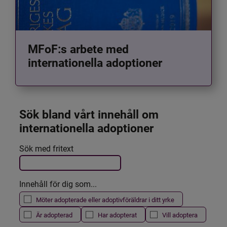
MFoF:s arbete med
internationella adoptioner
Sök bland vårt innehåll om 
internationella adoptioner
Det här formuläret postas automatiskt
Sök med fritext
Filtrera resultatet
Innehåll för dig som...
Möter adopterade eller adoptivföräldrar i ditt yrke
Är adopterad
Har adopterat
Vill adoptera