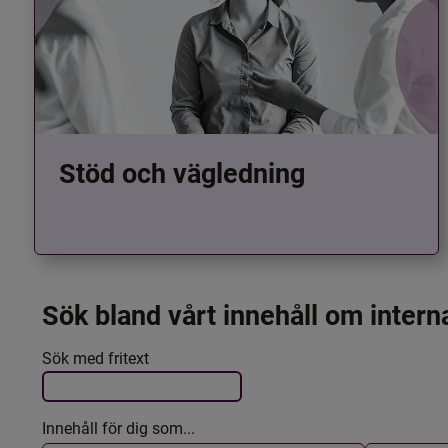
Stöd och vägledning
Sök bland vårt innehåll om intern
Det här formuläret postas automatiskt
Filtrera resultatet
Sök med fritext
Innehåll för dig som...