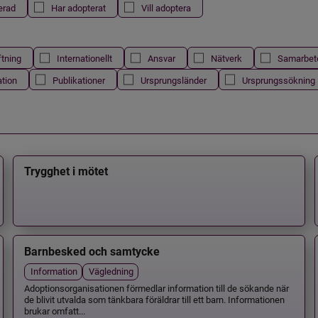
erad
Har adopterat
Vill adoptera
ftning
Internationellt
Ansvar
Nätverk
Samarbet
ation
Publikationer
Ursprungsländer
Ursprungssökning
Trygghet i mötet
Barnbesked och samtycke
Information
Vägledning
Adoptionsorganisationen förmedlar information till de sökande när
de blivit utvalda som tänkbara föräldrar till ett barn. Informationen
brukar omfatt...