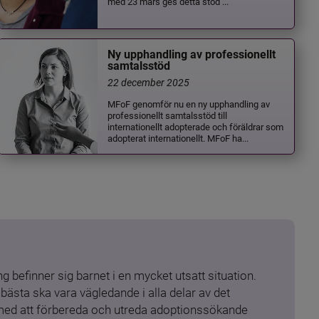
med 23 mars ges detta stöd ...
Ny upphandling av professionellt
samtalsstöd
22 december 2025
MFoF genomför nu en ny upphandling av
professionellt samtalsstöd till
internationellt adopterade och föräldrar som
adopterat internationellt. MFoF ha...
 befinner sig barnet i en mycket utsatt situation. 
ästa ska vara vägledande i alla delar av det 
 med att förbereda och utreda adoptionssökande 