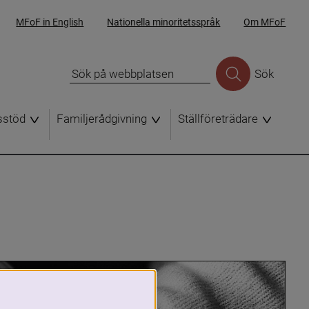
MFoF in English
Nationella minoritetsspråk
Om MFoF
Sök
sstöd
Familjerådgivning
Ställföreträdare