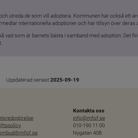
och utreda de som vill adoptera. Kommunen har också ett ansv
medlar internationella adoptioner och har tillsyn över deras 
 på vad som är barnets bästa i samband med adoption. Det finn
.
Uppdaterad senast 
2025-09-19
Kontakta oss
hetsredogörelse
info@mfof.se
ftspolicy
010-190 11 00
sombud@mfof.se
Nygatan 40B