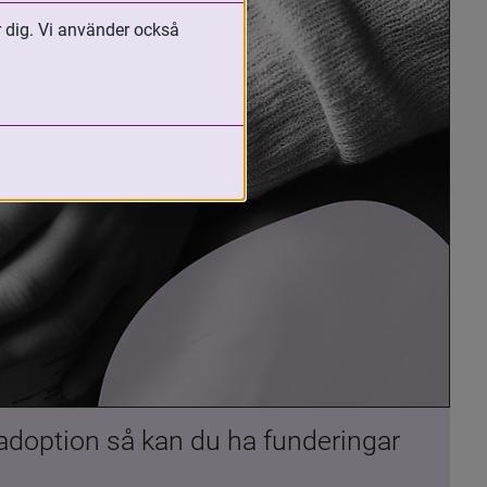
r dig. Vi använder också
 adoption så kan du ha funderingar 