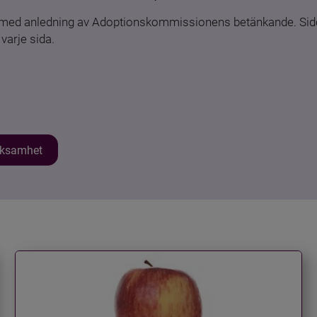
n med anledning av Adoptionskommissionens betänkande. Sido
varje sida.
erksamhet