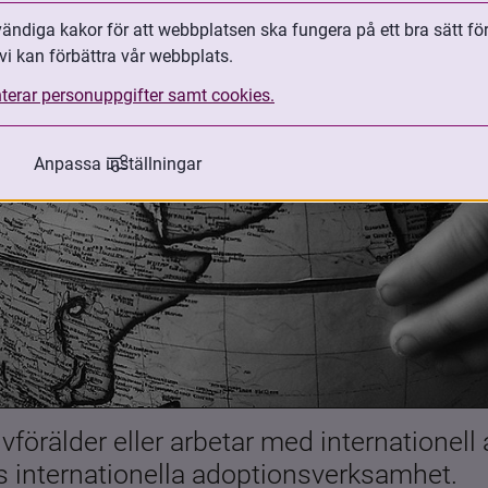
ndiga kakor för att webbplatsen ska fungera på ett bra sätt fö
vi kan förbättra vår webbplats.
terar personuppgifter samt cookies.
Anpassa inställningar
förälder eller arbetar med internationell
es internationella adoptionsverksamhet.