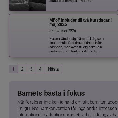
stärkt oss som par.” Det ber...
MFoF inbjuder till två kursdagar i
maj 2026
27 februari 2026
Kursen vänder sig främst till dig som
önskar hålla föräldrautbildning inför
adoption, men även till dig som i din
profession vill fördjupa dig i adop...
1
2
3
4
Nästa
Barnets bästa i fokus
När föräldrar inte kan ta hand om sitt barn kan adopt
Enligt FN:s Barnkonvention får inga andra intressen 
internationella adoptionsarbetet: vid utredning av 