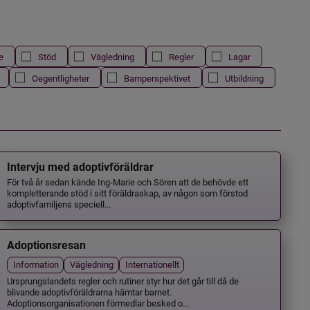
e
Stöd
Vägledning
Regler
Lagar
Oegentligheter
Barnperspektivet
Utbildning
Intervju med adoptivföräldrar
För två år sedan kände Ing-Marie och Sören att de behövde ett
kompletterande stöd i sitt föräldraskap, av någon som förstod
adoptivfamiljens speciell...
Adoptionsresan
Information
Vägledning
Internationellt
Ursprungslandets regler och rutiner styr hur det går till då de
blivande adoptivföräldrarna hämtar barnet.
Adoptionsorganisationen förmedlar besked o...