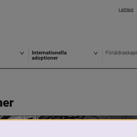
Lättläst
Internationella
Föräldraskap
adoptioner
ner