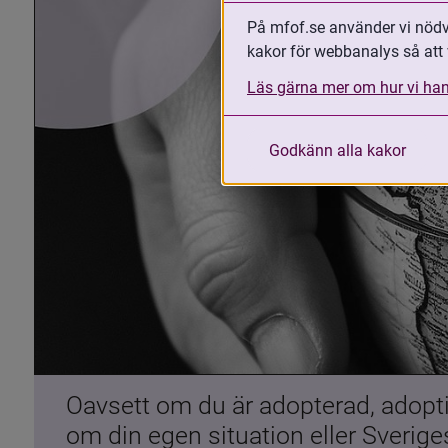
På mfof.se använder vi nödvä
kakor för webbanalys så att 
Läs gärna mer om hur vi han
Godkänn alla kakor
Oavsett om du är adopterad, adoptiv
om din egen situation eller Sverig