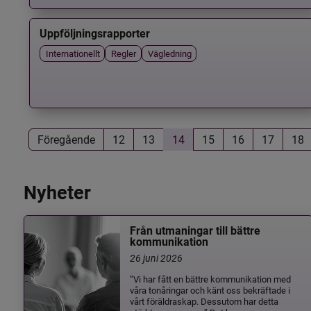
Uppföljningsrapporter
Internationellt
Regler
Vägledning
Föregående
12
13
14
15
16
17
18
Nyheter
Från utmaningar till bättre
kommunikation
26 juni 2026
”Vi har fått en bättre kommunikation med
våra tonåringar och känt oss bekräftade i
vårt föräldraskap. Dessutom har detta