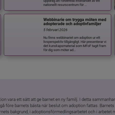
uppdrag att förbereda inrättandet av ett
nationellt resurscentrum för ...
Webbinarie om trygga möten med
adopterade och adoptivfamiljer
5 februari 2026
Nu finns webbinariet om adoption ur ett
livsperspektiv tillgängligt. Här presenterar vi
det kunskapsmaterial som MFoF tagit fram
för dig som möter ad...
ion vara ett sätt att ge barnet en ny familj. I detta sammanhang
gå före barnets bästa när beslut om adoption fattas. Barnets b
barnets bakgrund, i adoptionsförmedlingsarbetet och i arbetet