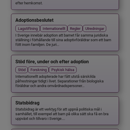
efter hemkomst.
Adoptionsbeslutet
Lagstiftning
Internationellt
Regler
Utredningar
I Sverige innebär adoption att barnet får samma juridiska
ställning i förhållande till sina adoptivföräldrar som ett barn
fött inom familjen. De juri...
Stöd före, under och efter adoption
Stöd
Forskning
Psykisk hälsa
Internationellt adopterade har fått utstå särskilda
påfrestningar tidigt i livet. Separationer från biologiska
föräldrar och andra omvårdnadspersoner...
Statsbidrag
Statsbidrag är ett verktyg för att uppnå politiska mål i
samhället, till exempel att barn på olika sätt ska få en bra
uppväxt och tillvaro i Sverige....