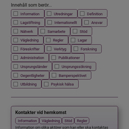
Innehåll som berör...
Information
Utredningar
Definition
Lagstiftning
Internationellt
Ansvar
Nätverk
Samarbete
Stöd
Vägledning
Regler
Lagar
Föreskrifter
Verktyg
Forskning
Administration
Publikationer
Ursprungsländer
Ursprungssökning
Oegentligheter
Barnperspektivet
Utbildning
Psykisk hälsa
Kontakter vid hemkomst
Information
Vägledning
Stöd
Regler
Information om olika aktörer som kan eller ska kontaktas