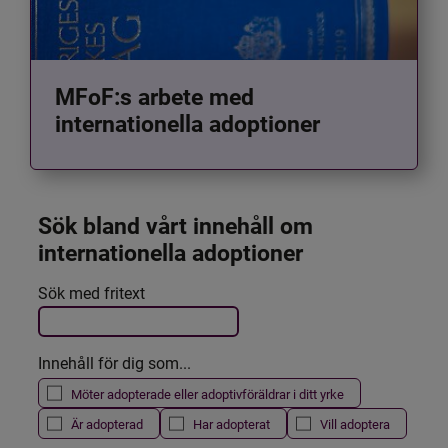
MFoF:s arbete med
internationella adoptioner
Sök bland vårt innehåll om 
internationella adoptioner
Det här formuläret postas automatiskt
Sök med fritext
Filtrera resultatet
Innehåll för dig som...
Möter adopterade eller adoptivföräldrar i ditt yrke
Är adopterad
Har adopterat
Vill adoptera