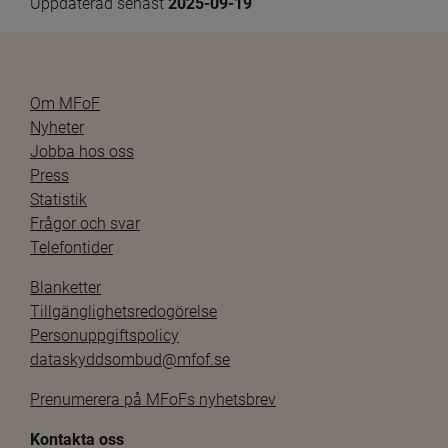
Uppdaterad senast 
2025-09-19
Om MFoF
Nyheter
Jobba hos oss
Press
Statistik
Frågor och svar
Telefontider
Blanketter
Tillgänglighetsredogörelse
Personuppgiftspolicy
dataskyddsombud@mfof.se
Prenumerera på MFoFs nyhetsbrev
Kontakta oss