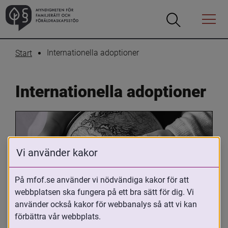
Öppna
Öppna
Menyn
sökrutan
Internationella adoptioner
Start
Internationella adoptioner
Vi använder kakor
På mfof.se använder vi nödvändiga kakor för att
webbplatsen ska fungera på ett bra sätt för dig. Vi
Oavsett om du är adopterad, 
använder också kakor för webbanalys så att vi kan
adoptivförälder eller arbetar med 
förbättra vår webbplats.
internationell adoption så kan du ha 