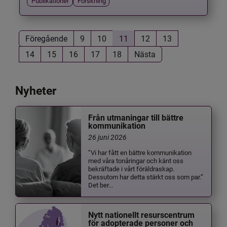
Publikationer
Forskning
Föregående
9
10
11
12
13
14
15
16
17
18
Nästa
Nyheter
Från utmaningar till bättre
kommunikation
26 juni 2026
”Vi har fått en bättre kommunikation
med våra tonåringar och känt oss
bekräftade i vårt föräldraskap.
Dessutom har detta stärkt oss som par.”
Det ber...
Nytt nationellt resurscentrum
för adopterade personer och