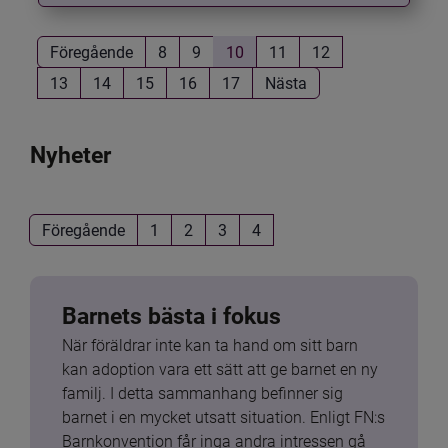
Föregående
8
9
10
11
12
13
14
15
16
17
Nästa
Nyheter
Föregående
1
2
3
4
Barnets bästa i fokus
När föräldrar inte kan ta hand om sitt barn 
kan adoption vara ett sätt att ge barnet en ny 
familj. I detta sammanhang befinner sig 
barnet i en mycket utsatt situation. Enligt FN:s 
Barnkonvention får inga andra intressen gå 