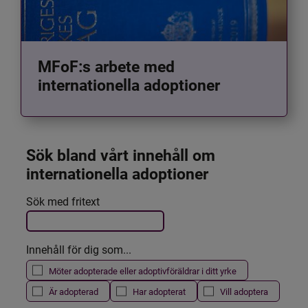
MFoF:s arbete med
internationella adoptioner
Sök bland vårt innehåll om 
internationella adoptioner
Det här formuläret postas automatiskt
Sök med fritext
Filtrera resultatet
Innehåll för dig som...
Möter adopterade eller adoptivföräldrar i ditt yrke
Är adopterad
Har adopterat
Vill adoptera