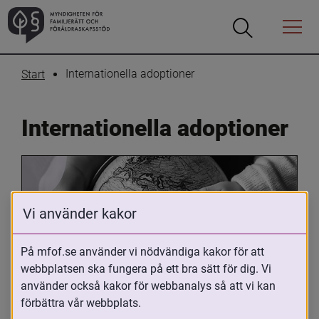
Öppna
Öppna
Menyn
sökrutan
Internationella adoptioner
Start
Internationella adoptioner
Vi använder kakor
På mfof.se använder vi nödvändiga kakor för att
webbplatsen ska fungera på ett bra sätt för dig. Vi
Oavsett om du är adopterad, 
använder också kakor för webbanalys så att vi kan
adoptivförälder eller arbetar med 
förbättra vår webbplats.
internationell adoption så kan du ha 