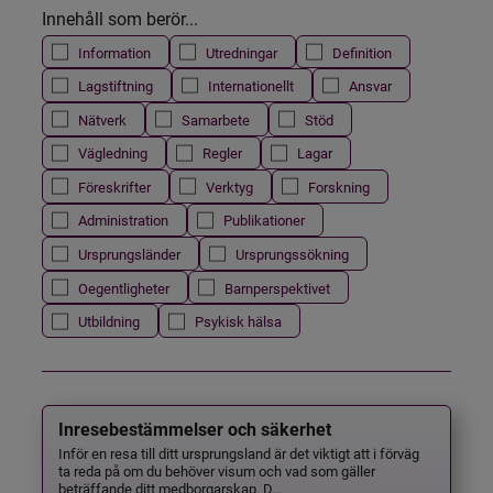
Innehåll som berör...
Information
Utredningar
Definition
Lagstiftning
Internationellt
Ansvar
Nätverk
Samarbete
Stöd
Vägledning
Regler
Lagar
Föreskrifter
Verktyg
Forskning
Administration
Publikationer
Ursprungsländer
Ursprungssökning
Oegentligheter
Barnperspektivet
Utbildning
Psykisk hälsa
Inresebestämmelser och säkerhet
Inför en resa till ditt ursprungsland är det viktigt att i förväg
ta reda på om du behöver visum och vad som gäller
beträffande ditt medborgarskap. D...