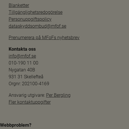
Blanketter
Tillgänglighetsredogörelse
Personuppgiftspolicy
dataskyddsombud@mfof.se
Prenumerera på MFoFs nyhetsbrev
Kontakta oss
info@mfof.se
010-190 11 00
Nygatan 40B
931 31 Skellefteå
Orgnr: 202100-4169
Ansvarig utgivare: 
Per Bergling
Fler kontaktuppgifter
Webbproblem?