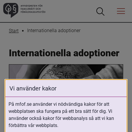
Öppna
Öppna
Menyn
sökrutan
Internationella adoptioner
Start
Internationella adoptioner
Vi använder kakor
På mfof.se använder vi nödvändiga kakor för att
webbplatsen ska fungera på ett bra sätt för dig. Vi
Oavsett om du är adopterad, 
använder också kakor för webbanalys så att vi kan
adoptivförälder eller arbetar med 
förbättra vår webbplats.
internationell adoption så kan du ha 