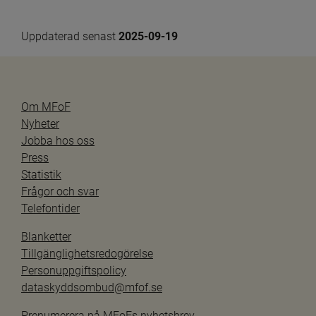
Uppdaterad senast 
2025-09-19
Om MFoF
Nyheter
Jobba hos oss
Press
Statistik
Frågor och svar
Telefontider
Blanketter
Tillgänglighetsredogörelse
Personuppgiftspolicy
dataskyddsombud@mfof.se
Prenumerera på MFoFs nyhetsbrev