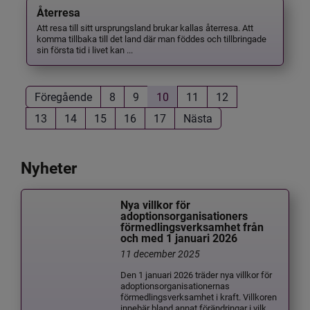
Återresa
Att resa till sitt ursprungsland brukar kallas återresa. Att
komma tillbaka till det land där man föddes och tillbringade
sin första tid i livet kan ...
Föregående
8
9
10
11
12
13
14
15
16
17
Nästa
Nyheter
Nya villkor för
adoptionsorganisationers
förmedlingsverksamhet från
och med 1 januari 2026
11 december 2025
Den 1 januari 2026 träder nya villkor för
adoptionsorganisationernas
förmedlingsverksamhet i kraft. Villkoren
innebär bland annat förändringar i vilk...