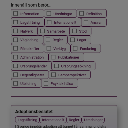
Innehåll som berör...
Information
Utredningar
Definition
Lagstiftning
Internationellt
Ansvar
Nätverk
Samarbete
Stöd
Vägledning
Regler
Lagar
Föreskrifter
Verktyg
Forskning
Administration
Publikationer
Ursprungsländer
Ursprungssökning
Oegentligheter
Barnperspektivet
Utbildning
Psykisk hälsa
Adoptionsbeslutet
Lagstiftning
Internationellt
Regler
Utredningar
I Sverige innebär adoption att barnet får samma juridiska