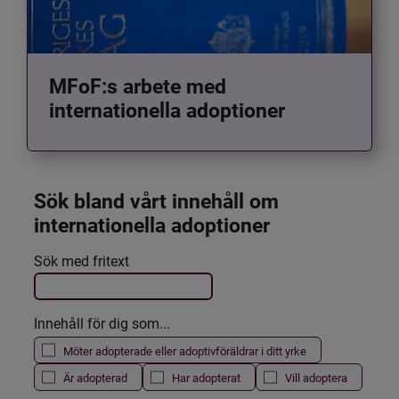
MFoF:s arbete med
internationella adoptioner
Sök bland vårt innehåll om 
internationella adoptioner
Det här formuläret postas automatiskt
Sök med fritext
Filtrera resultatet
Innehåll för dig som...
Möter adopterade eller adoptivföräldrar i ditt yrke
Är adopterad
Har adopterat
Vill adoptera