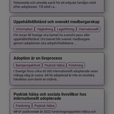
förberedda och utredda samt för att erbjuda familjen stöd
efter adoptionen. Till stöd i a...
Uppehållstillstånd och svenskt medborgarskap
Information
Vägledning
Lagstiftning
Internationellt
För resan till Sverige ska barnet ha svenskt pass eller
uppehållstillstånd. Om barnet blir svensk medborgare
genom adoptionen ska adoptivföräldrarna ...
Adoption är en livsprocess
Barnperspektivet
Psykisk hälsa
Forskning
I Sverige finns cirka 60 000 internationellt adopterade varav
många idag är vuxna. Att bli adopterad är inte en enstaka
händelse som berör en individ...
Psykisk hälsa och sociala livsvillkor hos
internationellt adopterade
Forskning
Psykisk hälsa
MFoF publicerade år 2022 forskningsrapporten Hälsa och