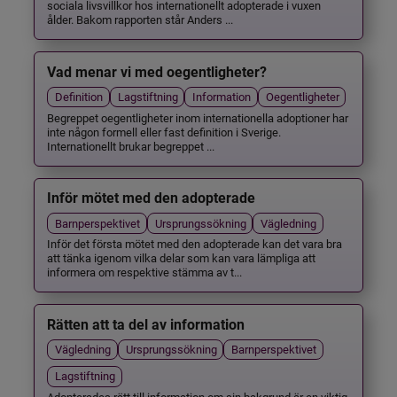
sociala livsvillkor hos internationellt adopterade i vuxen
ålder. Bakom rapporten står Anders ...
Vad menar vi med oegentligheter?
Definition
Lagstiftning
Information
Oegentligheter
Begreppet oegentligheter inom internationella adoptioner har
inte någon formell eller fast definition i Sverige.
Internationellt brukar begreppet ...
Inför mötet med den adopterade
Barnperspektivet
Ursprungssökning
Vägledning
Inför det första mötet med den adopterade kan det vara bra
att tänka igenom vilka delar som kan vara lämpliga att
informera om respektive stämma av t...
Rätten att ta del av information
Vägledning
Ursprungssökning
Barnperspektivet
Lagstiftning
Adopterades rätt till information om sin bakgrund är en viktig