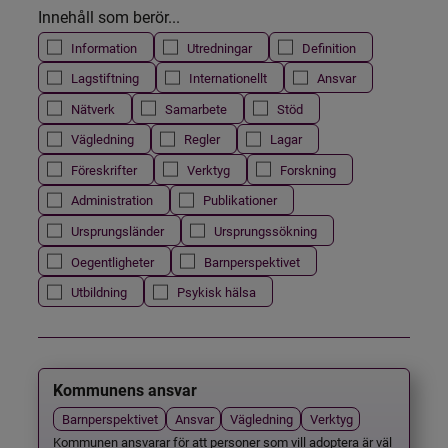
Innehåll som berör...
Information
Utredningar
Definition
Lagstiftning
Internationellt
Ansvar
Nätverk
Samarbete
Stöd
Vägledning
Regler
Lagar
Föreskrifter
Verktyg
Forskning
Administration
Publikationer
Ursprungsländer
Ursprungssökning
Oegentligheter
Barnperspektivet
Utbildning
Psykisk hälsa
Kommunens ansvar
Barnperspektivet
Ansvar
Vägledning
Verktyg
Kommunen ansvarar för att personer som vill adoptera är väl