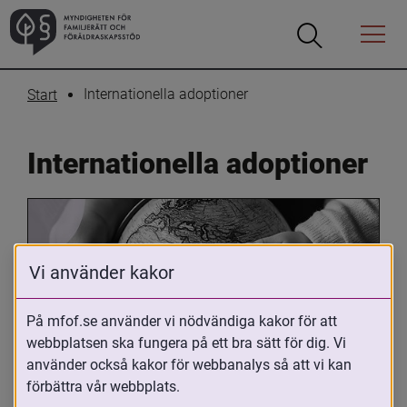
Öppna
Öppna
Menyn
sökrutan
Internationella adoptioner
Start
Internationella adoptioner
Vi använder kakor
På mfof.se använder vi nödvändiga kakor för att
webbplatsen ska fungera på ett bra sätt för dig. Vi
Oavsett om du är adopterad, 
använder också kakor för webbanalys så att vi kan
adoptivförälder eller arbetar med 
förbättra vår webbplats.
internationell adoption så kan du ha 