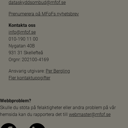
dataskyddsombud@mfof.se
Prenumerera på MFoFs nyhetsbrev
Kontakta oss
info@mfof.se
010-190 11 00
Nygatan 40B
931 31 Skellefteå
Orgnr: 202100-4169
Ansvarig utgivare: 
Per Bergling
Fler kontaktuppgifter
Webbproblem?
Skulle du stöta på felaktigheter eller andra problem på vår 
hemsida kan du rapportera det till 
webmaster@mfof.se