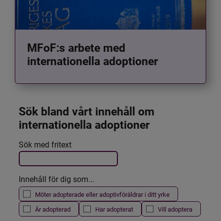
MFoF:s arbete med
internationella adoptioner
Sök bland vårt innehåll om 
internationella adoptioner
Det här formuläret postas automatiskt
Sök med fritext
Filtrera resultatet
Innehåll för dig som...
Möter adopterade eller adoptivföräldrar i ditt yrke
Är adopterad
Har adopterat
Vill adoptera