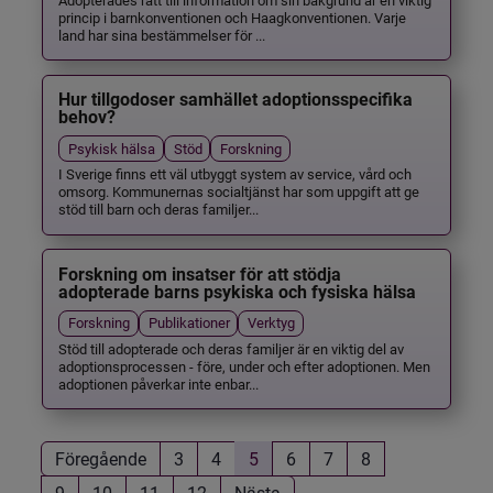
princip i barnkonventionen och Haagkonventionen. Varje
land har sina bestämmelser för ...
Hur tillgodoser samhället adoptionsspecifika
behov?
Psykisk hälsa
Stöd
Forskning
I Sverige finns ett väl utbyggt system av service, vård och
omsorg. Kommunernas socialtjänst har som uppgift att ge
stöd till barn och deras familjer...
Forskning om insatser för att stödja
adopterade barns psykiska och fysiska hälsa
Forskning
Publikationer
Verktyg
Stöd till adopterade och deras familjer är en viktig del av
adoptionsprocessen - före, under och efter adoptionen. Men
adoptionen påverkar inte enbar...
Föregående
3
4
5
6
7
8
9
10
11
12
Nästa