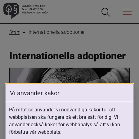
Öppna
Öppna
Menyn
sökrutan
Internationella adoptioner
Start
Internationella adoptioner
Vi använder kakor
På mfof.se använder vi nödvändiga kakor för att
webbplatsen ska fungera på ett bra sätt för dig. Vi
Oavsett om du är adopterad, 
använder också kakor för webbanalys så att vi kan
adoptivförälder eller arbetar med 
förbättra vår webbplats.
internationell adoption så kan du ha 