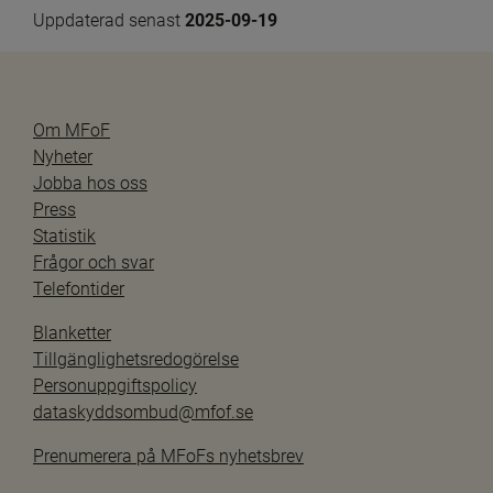
Uppdaterad senast 
2025-09-19
Om MFoF
Nyheter
Jobba hos oss
Press
Statistik
Frågor och svar
Telefontider
Blanketter
Tillgänglighetsredogörelse
Personuppgiftspolicy
dataskyddsombud@mfof.se
Prenumerera på MFoFs nyhetsbrev