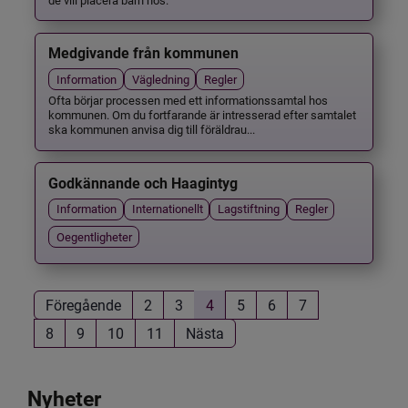
Medgivande från kommunen
Information
Vägledning
Regler
Ofta börjar processen med ett informationssamtal hos
kommunen. Om du fortfarande är intresserad efter samtalet
ska kommunen anvisa dig till föräldrau...
Godkännande och Haagintyg
Information
Internationellt
Lagstiftning
Regler
Oegentligheter
Föregående
2
3
4
5
6
7
8
9
10
11
Nästa
Nyheter