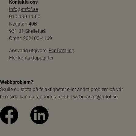
Kontakta oss
info@mfof.se
010-190 11 00
Nygatan 40B
931 31 Skellefteå
Orgnr: 202100-4169
Ansvarig utgivare: 
Per Bergling
Fler kontaktuppgifter
Webbproblem?
Skulle du stöta på felaktigheter eller andra problem på vår 
hemsida kan du rapportera det till 
webmaster@mfof.se