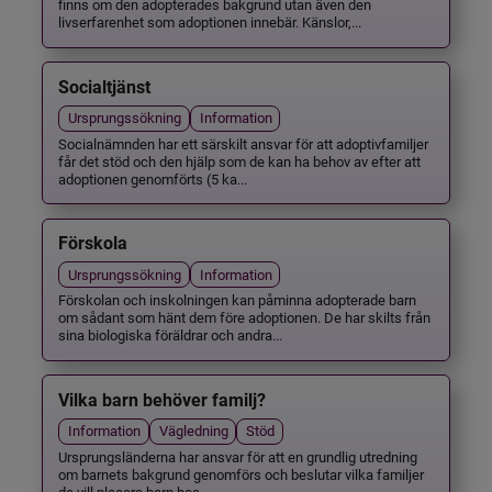
finns om den adopterades bakgrund utan även den
livserfarenhet som adoptionen innebär. Känslor,...
Socialtjänst
Ursprungssökning
Information
Socialnämnden har ett särskilt ansvar för att adoptivfamiljer
får det stöd och den hjälp som de kan ha behov av efter att
adoptionen genomförts (5 ka...
Förskola
Ursprungssökning
Information
Förskolan och inskolningen kan påminna adopterade barn
om sådant som hänt dem före adoptionen. De har skilts från
sina biologiska föräldrar och andra...
Vilka barn behöver familj?
Information
Vägledning
Stöd
Ursprungsländerna har ansvar för att en grundlig utredning
om barnets bakgrund genomförs och beslutar vilka familjer
de vill placera barn hos.