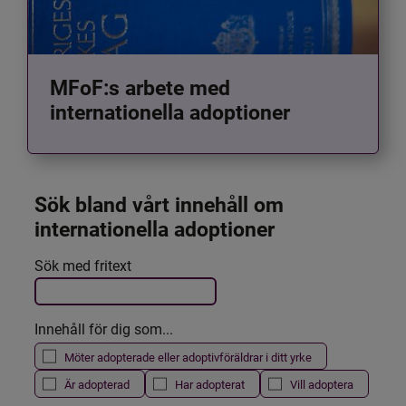
MFoF:s arbete med
internationella adoptioner
Sök bland vårt innehåll om 
internationella adoptioner
Det här formuläret postas automatiskt
Sök med fritext
Filtrera resultatet
Innehåll för dig som...
Möter adopterade eller adoptivföräldrar i ditt yrke
Är adopterad
Har adopterat
Vill adoptera