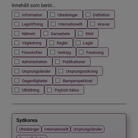
Innehåll som berör...
Information
Utredningar
Definition
Lagstiftning
Internationellt
Ansvar
Nätverk
Samarbete
Stöd
Vägledning
Regler
Lagar
Föreskrifter
Verktyg
Forskning
Administration
Publikationer
Ursprungsländer
Ursprungssökning
Oegentligheter
Barnperspektivet
Utbildning
Psykisk hälsa
Sydkorea
Utredningar
Internationellt
Ursprungsländer