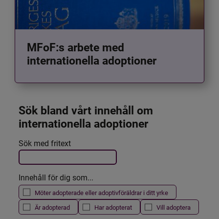
MFoF:s arbete med
internationella adoptioner
Sök bland vårt innehåll om 
internationella adoptioner
Det här formuläret postas automatiskt
Sök med fritext
Filtrera resultatet
Innehåll för dig som...
Möter adopterade eller adoptivföräldrar i ditt yrke
Är adopterad
Har adopterat
Vill adoptera