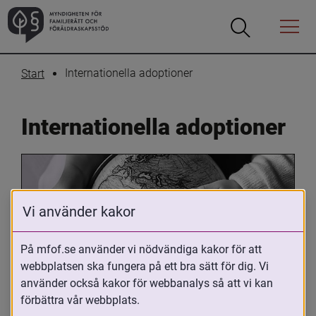
Öppna
Öppna
Menyn
sökrutan
Internationella adoptioner
Start
Internationella adoptioner
Vi använder kakor
På mfof.se använder vi nödvändiga kakor för att
webbplatsen ska fungera på ett bra sätt för dig. Vi
Oavsett om du är adopterad, 
använder också kakor för webbanalys så att vi kan
adoptivförälder eller arbetar med 
förbättra vår webbplats.
internationell adoption så kan du ha 