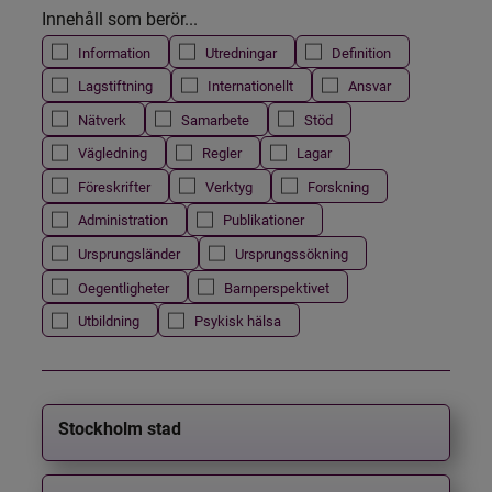
Innehåll som berör...
Information
Utredningar
Definition
Lagstiftning
Internationellt
Ansvar
Nätverk
Samarbete
Stöd
Vägledning
Regler
Lagar
Föreskrifter
Verktyg
Forskning
Administration
Publikationer
Ursprungsländer
Ursprungssökning
Oegentligheter
Barnperspektivet
Utbildning
Psykisk hälsa
Stockholm stad