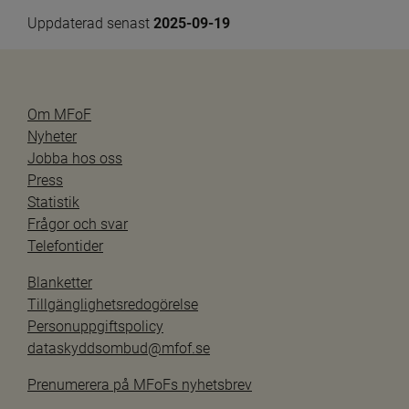
Uppdaterad senast 
2025-09-19
Om MFoF
Nyheter
Jobba hos oss
Press
Statistik
Frågor och svar
Telefontider
Blanketter
Tillgänglighetsredogörelse
Personuppgiftspolicy
dataskyddsombud@mfof.se
Prenumerera på MFoFs nyhetsbrev