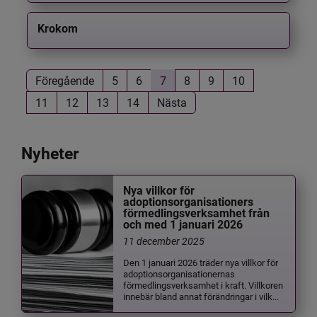
Krokom
Föregående
5
6
7
8
9
10
11
12
13
14
Nästa
Nyheter
Nya villkor för
adoptionsorganisationers
förmedlingsverksamhet från
och med 1 januari 2026
11 december 2025
Den 1 januari 2026 träder nya villkor för
adoptionsorganisationernas
förmedlingsverksamhet i kraft. Villkoren
innebär bland annat förändringar i vilk...