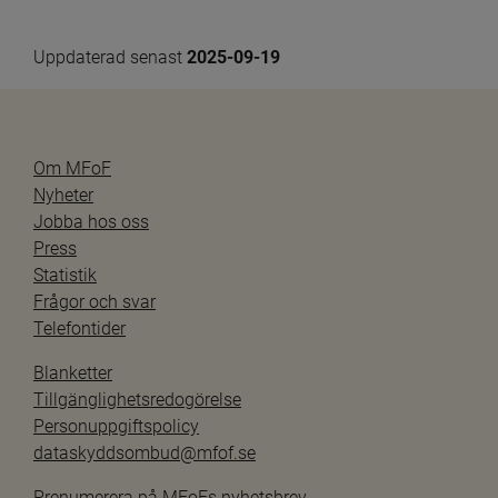
Uppdaterad senast 
2025-09-19
Om MFoF
Nyheter
Jobba hos oss
Press
Statistik
Frågor och svar
Telefontider
Blanketter
Tillgänglighetsredogörelse
Personuppgiftspolicy
dataskyddsombud@mfof.se
Prenumerera på MFoFs nyhetsbrev