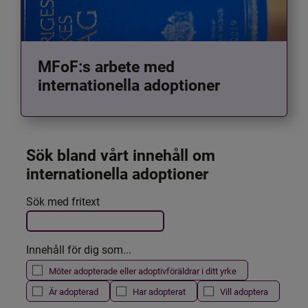
MFoF:s arbete med
internationella adoptioner
Sök bland vårt innehåll om 
internationella adoptioner
Det här formuläret postas automatiskt
Sök med fritext
Filtrera resultatet
Innehåll för dig som...
Möter adopterade eller adoptivföräldrar i ditt yrke
Är adopterad
Har adopterat
Vill adoptera