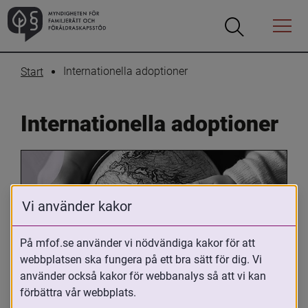
Öppna
Öppna
Menyn
sökrutan
Internationella adoptioner
Start
Internationella adoptioner
Vi använder kakor
På mfof.se använder vi nödvändiga kakor för att
webbplatsen ska fungera på ett bra sätt för dig. Vi
Oavsett om du är adopterad, 
använder också kakor för webbanalys så att vi kan
adoptivförälder eller arbetar med 
förbättra vår webbplats.
internationell adoption så kan du ha 