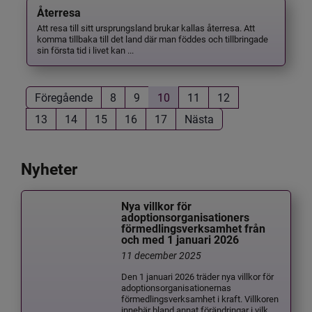
Återresa
Att resa till sitt ursprungsland brukar kallas återresa. Att
komma tillbaka till det land där man föddes och tillbringade
sin första tid i livet kan ...
Föregående
8
9
10
11
12
13
14
15
16
17
Nästa
Nyheter
Nya villkor för
adoptionsorganisationers
förmedlingsverksamhet från
och med 1 januari 2026
11 december 2025
Den 1 januari 2026 träder nya villkor för
adoptionsorganisationernas
förmedlingsverksamhet i kraft. Villkoren
innebär bland annat förändringar i vilk...