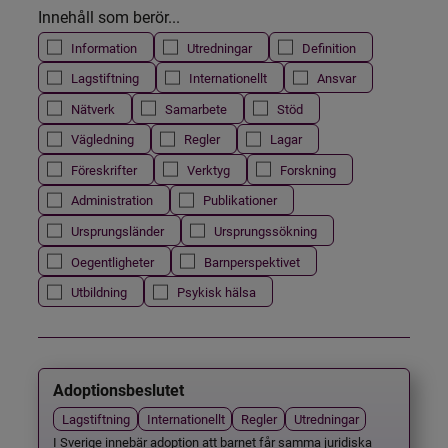
Innehåll som berör...
Information
Utredningar
Definition
Lagstiftning
Internationellt
Ansvar
Nätverk
Samarbete
Stöd
Vägledning
Regler
Lagar
Föreskrifter
Verktyg
Forskning
Administration
Publikationer
Ursprungsländer
Ursprungssökning
Oegentligheter
Barnperspektivet
Utbildning
Psykisk hälsa
Adoptionsbeslutet
Lagstiftning
Internationellt
Regler
Utredningar
I Sverige innebär adoption att barnet får samma juridiska