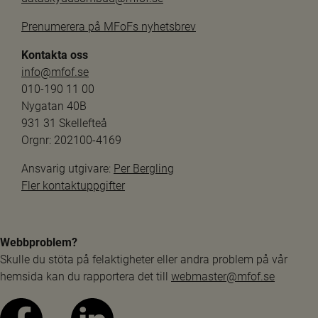
Prenumerera på MFoFs nyhetsbrev
Kontakta oss
info@mfof.se
010-190 11 00
Nygatan 40B
931 31 Skellefteå
Orgnr: 202100-4169
Ansvarig utgivare: 
Per Bergling
Fler kontaktuppgifter
Webbproblem?
Skulle du stöta på felaktigheter eller andra problem på vår 
hemsida kan du rapportera det till 
webmaster@mfof.se