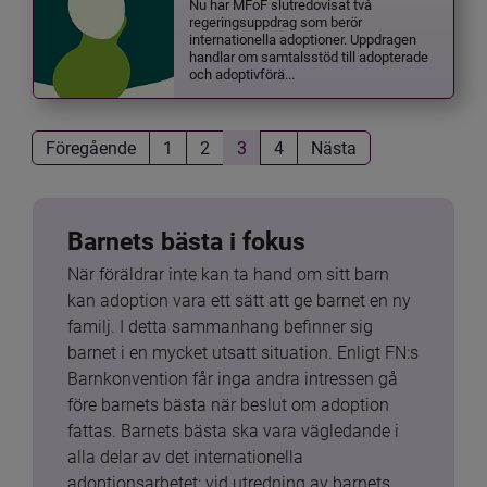
Nu har MFoF slutredovisat två
regeringsuppdrag som berör
internationella adoptioner. Uppdragen
handlar om samtalsstöd till adopterade
och adoptivförä...
Föregående
1
2
3
4
Nästa
Barnets bästa i fokus
När föräldrar inte kan ta hand om sitt barn 
kan adoption vara ett sätt att ge barnet en ny 
familj. I detta sammanhang befinner sig 
barnet i en mycket utsatt situation. Enligt FN:s 
Barnkonvention får inga andra intressen gå 
före barnets bästa när beslut om adoption 
fattas. Barnets bästa ska vara vägledande i 
alla delar av det internationella 
adoptionsarbetet: vid utredning av barnets 