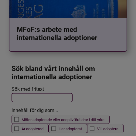
MFoF:s arbete med
internationella adoptioner
Sök bland vårt innehåll om 
internationella adoptioner
Det här formuläret postas automatiskt
Sök med fritext
Filtrera resultatet
Innehåll för dig som...
Möter adopterade eller adoptivföräldrar i ditt yrke
Är adopterad
Har adopterat
Vill adoptera