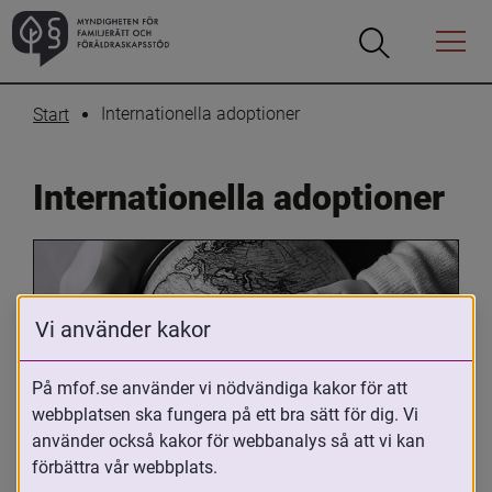
Öppna
Öppna
Menyn
sökrutan
Internationella adoptioner
Start
Internationella adoptioner
Vi använder kakor
På mfof.se använder vi nödvändiga kakor för att
webbplatsen ska fungera på ett bra sätt för dig. Vi
Oavsett om du är adopterad, 
använder också kakor för webbanalys så att vi kan
adoptivförälder eller arbetar med 
förbättra vår webbplats.
internationell adoption så kan du ha 