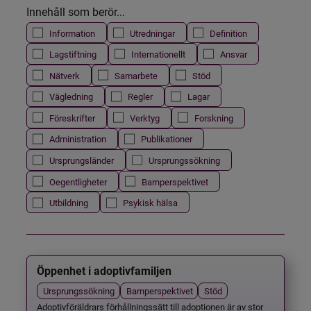
Innehåll som berör...
Information
Utredningar
Definition
Lagstiftning
Internationellt
Ansvar
Nätverk
Samarbete
Stöd
Vägledning
Regler
Lagar
Föreskrifter
Verktyg
Forskning
Administration
Publikationer
Ursprungsländer
Ursprungssökning
Oegentligheter
Barnperspektivet
Utbildning
Psykisk hälsa
Öppenhet i adoptivfamiljen
Ursprungssökning
Barnperspektivet
Stöd
Adoptivföräldrars förhållningssätt till adoptionen är av stor