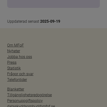
Uppdaterad senast 
2025-09-19
Om MFoF
Nyheter
Jobba hos oss
Press
Statistik
Frågor och svar
Telefontider
Blanketter
Tillgänglighetsredogörelse
Personuppgiftspolicy
dataskyddsombud@mfof.se