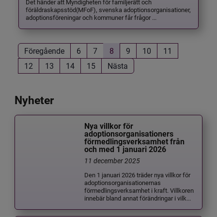
Det händer att Myndigheten för familjerätt och
föräldraskapsstöd(MFoF), svenska adoptionsorganisationer,
adoptionsföreningar och kommuner får frågor ...
Föregående
6
7
8
9
10
11
12
13
14
15
Nästa
Nyheter
Nya villkor för
adoptionsorganisationers
förmedlingsverksamhet från
och med 1 januari 2026
11 december 2025
Den 1 januari 2026 träder nya villkor för
adoptionsorganisationernas
förmedlingsverksamhet i kraft. Villkoren
innebär bland annat förändringar i vilk...