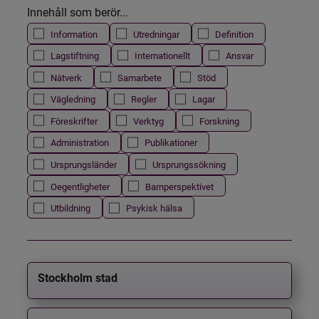
Innehåll som berör...
Information
Utredningar
Definition
Lagstiftning
Internationellt
Ansvar
Nätverk
Samarbete
Stöd
Vägledning
Regler
Lagar
Föreskrifter
Verktyg
Forskning
Administration
Publikationer
Ursprungsländer
Ursprungssökning
Oegentligheter
Barnperspektivet
Utbildning
Psykisk hälsa
Stockholm stad