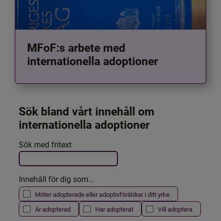
MFoF:s arbete med
internationella adoptioner
Sök bland vårt innehåll om 
internationella adoptioner
Det här formuläret postas automatiskt
Sök med fritext
Filtrera resultatet
Innehåll för dig som...
Möter adopterade eller adoptivföräldrar i ditt yrke
Är adopterad
Har adopterat
Vill adoptera