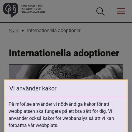
Öppna
Öppna
Menyn
sökrutan
Internationella adoptioner
Start
Internationella adoptioner
Vi använder kakor
På mfof.se använder vi nödvändiga kakor för att
webbplatsen ska fungera på ett bra sätt för dig. Vi
Oavsett om du är adopterad, 
använder också kakor för webbanalys så att vi kan
adoptivförälder eller arbetar med 
förbättra vår webbplats.
internationell adoption så kan du ha 