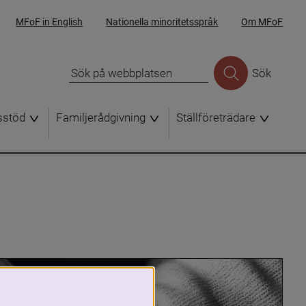
MFoF in English
Nationella minoritetsspråk
Om MFoF
Sök
sstöd
Familjerådgivning
Ställföreträdare