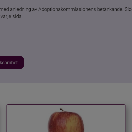
n med anledning av Adoptionskommissionens betänkande. Sido
varje sida.
erksamhet