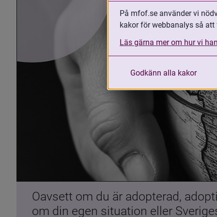
På mfof.se använder vi nödvä
kakor för webbanalys så att 
Läs gärna mer om hur vi han
Godkänn alla kakor
Oavsett om du är adopterad, adoptiv
om din egen situation eller Sverig