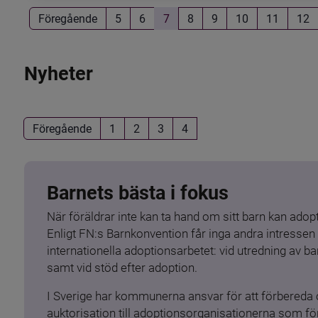
Föregående
5
6
7
8
9
10
11
12
Nyheter
Föregående
1
2
3
4
Barnets bästa i fokus
När föräldrar inte kan ta hand om sitt barn kan adopt
Enligt FN:s Barnkonvention får inga andra intressen 
internationella adoptionsarbetet: vid utredning av 
samt vid stöd efter adoption.
I Sverige har kommunerna ansvar för att förbereda 
auktorisation till adoptionsorganisationerna som för