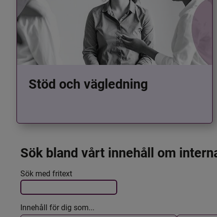
Stöd och vägledning
Sök bland vårt innehåll om intern
Det här formuläret postas automatiskt
Filtrera resultatet
Sök med fritext
Innehåll för dig som...