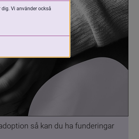
r dig. Vi använder också
 adoption så kan du ha funderingar 