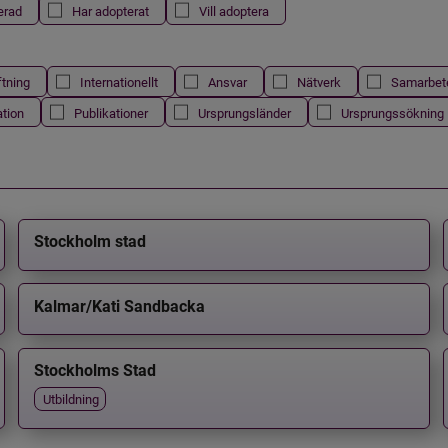
erad
Har adopterat
Vill adoptera
ftning
Internationellt
Ansvar
Nätverk
Samarbet
ation
Publikationer
Ursprungsländer
Ursprungssökning
Stockholm stad
Kalmar/Kati Sandbacka
Stockholms Stad
Utbildning