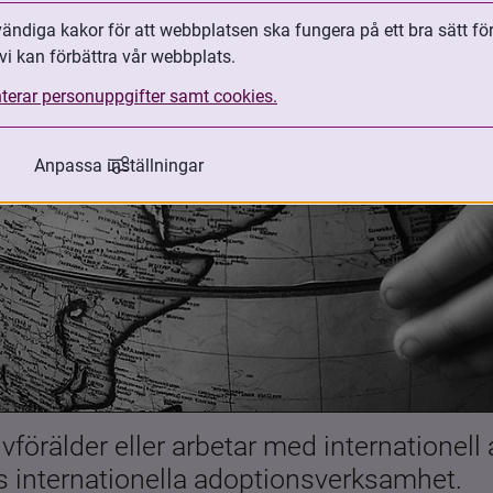
ndiga kakor för att webbplatsen ska fungera på ett bra sätt fö
vi kan förbättra vår webbplats.
terar personuppgifter samt cookies.
Anpassa inställningar
förälder eller arbetar med internationell
es internationella adoptionsverksamhet.