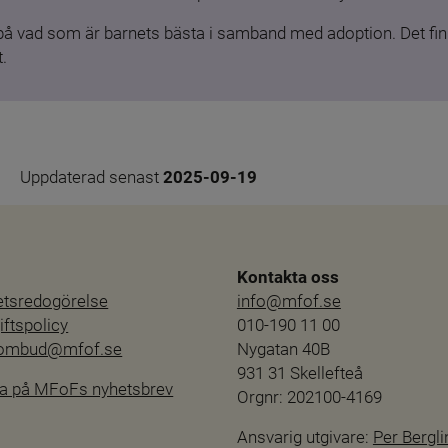
 på vad som är barnets bästa i samband med adoption. Det finn
.
Uppdaterad senast 
2025-09-19
Kontakta oss
hetsredogörelse
info@mfof.se
ftspolicy
010-190 11 00
sombud@mfof.se
Nygatan 40B
931 31 Skellefteå
a på MFoFs nyhetsbrev
Orgnr: 202100-4169
Ansvarig utgivare: 
Per Bergli