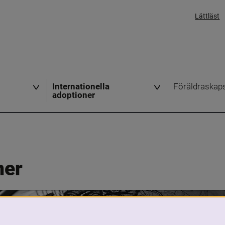
Lättläst
Internationella
Föräldraskap
adoptioner
ner