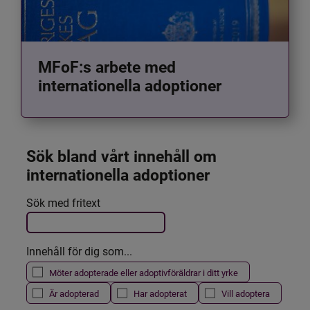
MFoF:s arbete med
internationella adoptioner
Sök bland vårt innehåll om 
internationella adoptioner
Det här formuläret postas automatiskt
Sök med fritext
Filtrera resultatet
Innehåll för dig som...
Möter adopterade eller adoptivföräldrar i ditt yrke
Är adopterad
Har adopterat
Vill adoptera