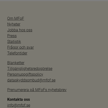
Om MFoF
Nyheter
Jobba hos oss
Press
Statistik
Frågor och svar
Telefontider
Blanketter
Tillgänglighetsredogörelse
Personuppgiftspolicy
dataskyddsombud@mfof.se
Prenumerera på MFoFs nyhetsbrev
Kontakta oss
info@mfof.se