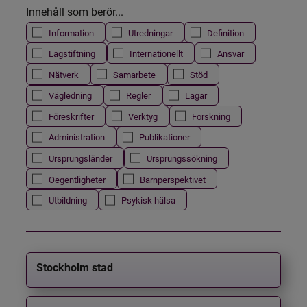
Innehåll som berör...
Information
Utredningar
Definition
Lagstiftning
Internationellt
Ansvar
Nätverk
Samarbete
Stöd
Vägledning
Regler
Lagar
Föreskrifter
Verktyg
Forskning
Administration
Publikationer
Ursprungsländer
Ursprungssökning
Oegentligheter
Barnperspektivet
Utbildning
Psykisk hälsa
Stockholm stad