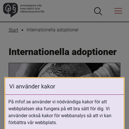
Öppna
Öppna
Menyn
sökrutan
Internationella adoptioner
Start
Internationella adoptioner
Vi använder kakor
På mfof.se använder vi nödvändiga kakor för att
webbplatsen ska fungera på ett bra sätt för dig. Vi
Oavsett om du är adopterad, 
använder också kakor för webbanalys så att vi kan
adoptivförälder eller arbetar med 
förbättra vår webbplats.
internationell adoption så kan du ha 