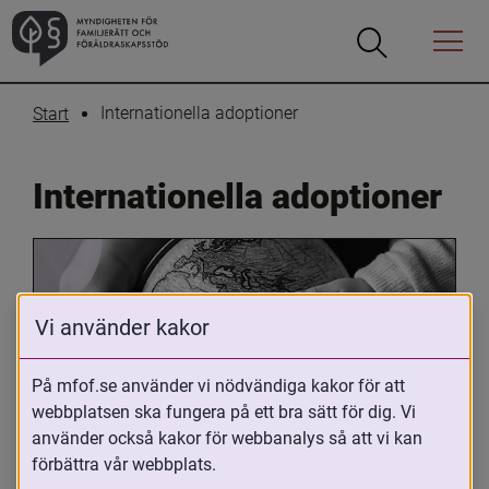
Öppna
Öppna
Menyn
sökrutan
Internationella adoptioner
Start
Internationella adoptioner
Vi använder kakor
På mfof.se använder vi nödvändiga kakor för att
webbplatsen ska fungera på ett bra sätt för dig. Vi
Oavsett om du är adopterad, 
använder också kakor för webbanalys så att vi kan
adoptivförälder eller arbetar med 
förbättra vår webbplats.
internationell adoption så kan du ha 