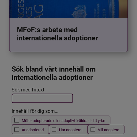
MFoF:s arbete med
internationella adoptioner
Sök bland vårt innehåll om 
internationella adoptioner
Det här formuläret postas automatiskt
Sök med fritext
Filtrera resultatet
Innehåll för dig som...
Möter adopterade eller adoptivföräldrar i ditt yrke
Är adopterad
Har adopterat
Vill adoptera