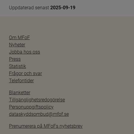
Uppdaterad senast 
2025-09-19
Om MFoF
Nyheter
Jobba hos oss
Press
Statistik
Frågor och svar
Telefontider
Blanketter
Tillgänglighetsredogörelse
Personuppgiftspolicy
dataskyddsombud@mfof.se
Prenumerera på MFoFs nyhetsbrev