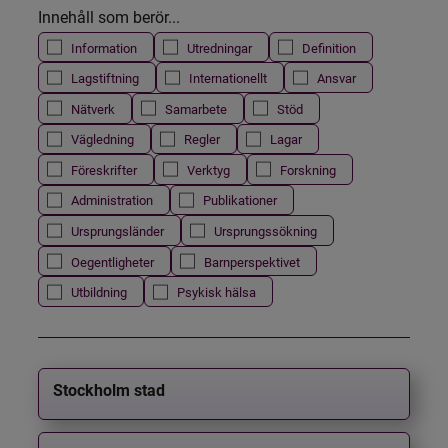
Innehåll som berör...
Information
Utredningar
Definition
Lagstiftning
Internationellt
Ansvar
Nätverk
Samarbete
Stöd
Vägledning
Regler
Lagar
Föreskrifter
Verktyg
Forskning
Administration
Publikationer
Ursprungsländer
Ursprungssökning
Oegentligheter
Barnperspektivet
Utbildning
Psykisk hälsa
Stockholm stad