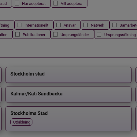
erad
Har adopterat
Vill adoptera
ftning
Internationellt
Ansvar
Nätverk
Samarbet
ation
Publikationer
Ursprungsländer
Ursprungssökning
Stockholm stad
Kalmar/Kati Sandbacka
Stockholms Stad
Utbildning