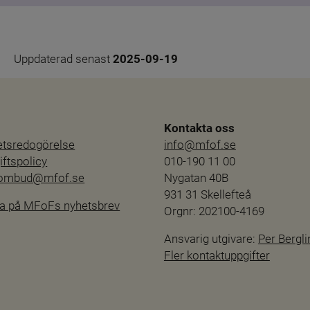
Uppdaterad senast 
2025-09-19
Kontakta oss
hetsredogörelse
info@mfof.se
ftspolicy
010-190 11 00
sombud@mfof.se
Nygatan 40B
931 31 Skellefteå
a på MFoFs nyhetsbrev
Orgnr: 202100-4169
Ansvarig utgivare: 
Per Bergli
Fler kontaktuppgifter