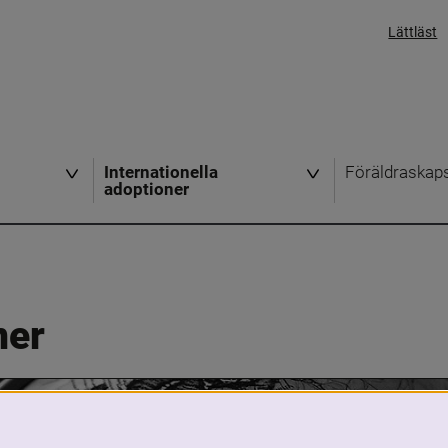
Lättläst
Internationella
Föräldraskap
adoptioner
ner