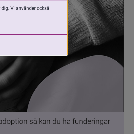
r dig. Vi använder också
 adoption så kan du ha funderingar 