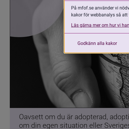
På mfof.se använder vi nödvä
kakor för webbanalys så att 
Läs gärna mer om hur vi han
Godkänn alla kakor
Oavsett om du är adopterad, adoptiv
om din egen situation eller Sverig