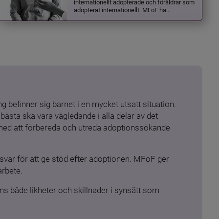
internationellt adopterade och föräldrar som
adopterat internationellt. MFoF ha...
 befinner sig barnet i en mycket utsatt situation. 
ästa ska vara vägledande i alla delar av det 
 med att förbereda och utreda adoptionssökande 
ar för att ge stöd efter adoptionen. MFoF ger 
arbete.
s både likheter och skillnader i synsätt som 