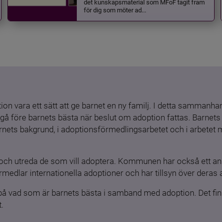
det kunskapsmaterial som MFoF tagit fram
för dig som möter ad...
ion vara ett sätt att ge barnet en ny familj. I detta sammanhang
gå före barnets bästa när beslut om adoption fattas. Barnets b
barnets bakgrund, i adoptionsförmedlingsarbetet och i arbetet
och utreda de som vill adoptera. Kommunen har också ett ansv
medlar internationella adoptioner och har tillsyn över deras 
 på vad som är barnets bästa i samband med adoption. Det finn
.