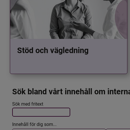
Stöd och vägledning
Sök bland vårt innehåll om intern
Det här formuläret postas automatiskt
Filtrera resultatet
Sök med fritext
Innehåll för dig som...