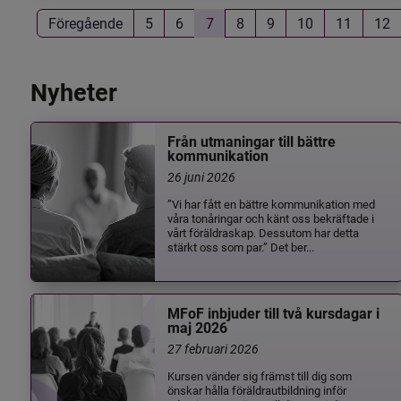
Föregående
5
6
7
8
9
10
11
12
Nyheter
Från utmaningar till bättre
kommunikation
26 juni 2026
”Vi har fått en bättre kommunikation med
våra tonåringar och känt oss bekräftade i
vårt föräldraskap. Dessutom har detta
stärkt oss som par.” Det ber...
MFoF inbjuder till två kursdagar i
maj 2026
27 februari 2026
Kursen vänder sig främst till dig som
önskar hålla föräldrautbildning inför