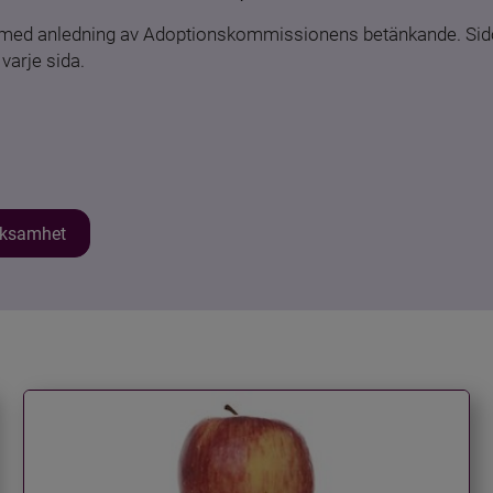
n med anledning av Adoptionskommissionens betänkande. Sido
varje sida.
erksamhet