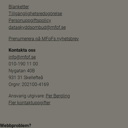
Blanketter
Tillgänglighetsredogörelse
Personuppgiftspolicy
dataskyddsombud@mfof.se
Prenumerera på MFoFs nyhetsbrev
Kontakta oss
info@mfof.se
010-190 11 00
Nygatan 40B
931 31 Skellefteå
Orgnr: 202100-4169
Ansvarig utgivare: 
Per Bergling
Fler kontaktuppgifter
Webbproblem?