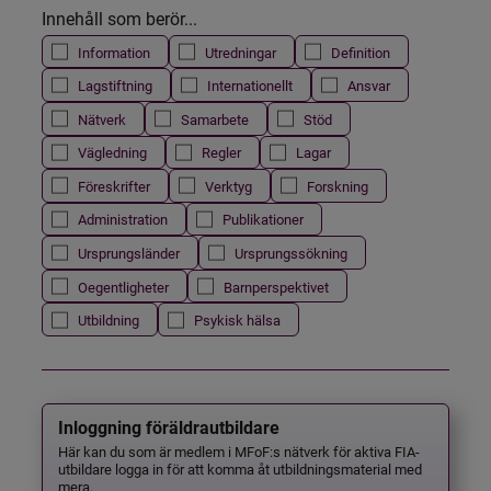
Innehåll som berör...
Information
Utredningar
Definition
Lagstiftning
Internationellt
Ansvar
Nätverk
Samarbete
Stöd
Vägledning
Regler
Lagar
Föreskrifter
Verktyg
Forskning
Administration
Publikationer
Ursprungsländer
Ursprungssökning
Oegentligheter
Barnperspektivet
Utbildning
Psykisk hälsa
Inloggning föräldrautbildare
Här kan du som är medlem i MFoF:s nätverk för aktiva FIA-
utbildare logga in för att komma åt utbildningsmaterial med
mera.