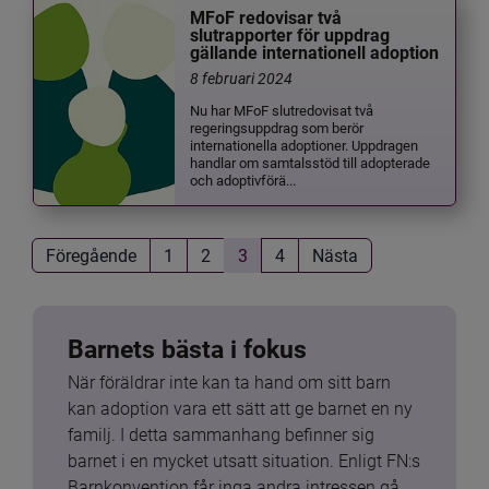
MFoF redovisar två
slutrapporter för uppdrag
gällande internationell adoption
8 februari 2024
Nu har MFoF slutredovisat två
regeringsuppdrag som berör
internationella adoptioner. Uppdragen
handlar om samtalsstöd till adopterade
och adoptivförä...
Föregående
1
2
3
4
Nästa
Barnets bästa i fokus
När föräldrar inte kan ta hand om sitt barn 
kan adoption vara ett sätt att ge barnet en ny 
familj. I detta sammanhang befinner sig 
barnet i en mycket utsatt situation. Enligt FN:s 
Barnkonvention får inga andra intressen gå 