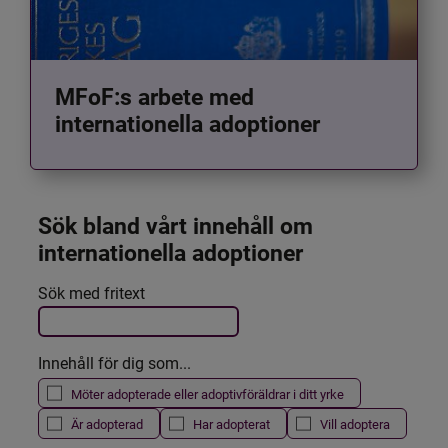
MFoF:s arbete med
internationella adoptioner
Sök bland vårt innehåll om 
internationella adoptioner
Det här formuläret postas automatiskt
Sök med fritext
Filtrera resultatet
Innehåll för dig som...
Möter adopterade eller adoptivföräldrar i ditt yrke
Är adopterad
Har adopterat
Vill adoptera