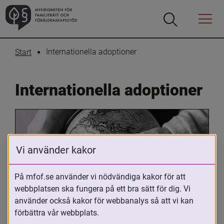
Öppna
Öppna
Menyn
sökrutan
Internationella adoptioner
Start
Internationella adoptioner
Vi använder kakor
På mfof.se använder vi nödvändiga kakor för att
webbplatsen ska fungera på ett bra sätt för dig. Vi
Oavsett om du är adopterad, 
använder också kakor för webbanalys så att vi kan
adoptivförälder eller arbetar med 
förbättra vår webbplats.
internationell adoption så kan du ha 