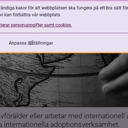
ndiga kakor för att webbplatsen ska fungera på ett bra sätt fö
vi kan förbättra vår webbplats.
terar personuppgifter samt cookies.
Anpassa inställningar
förälder eller arbetar med internationell
es internationella adoptionsverksamhet.