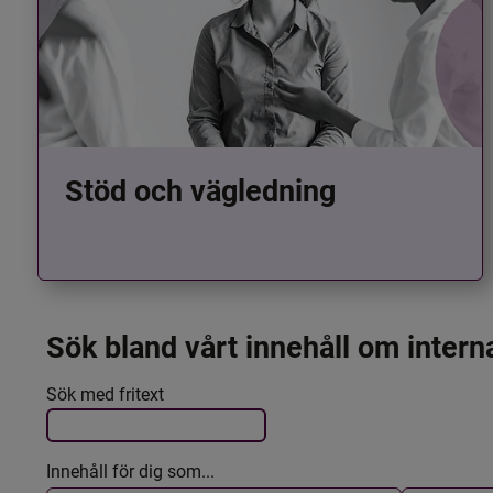
Stöd och vägledning
Sök bland vårt innehåll om intern
Det här formuläret postas automatiskt
Filtrera resultatet
Sök med fritext
Innehåll för dig som...