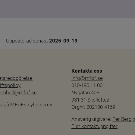
.
Uppdaterad senast 
2025-09-19
Kontakta oss
hetsredogörelse
info@mfof.se
ftspolicy
010-190 11 00
sombud@mfof.se
Nygatan 40B
931 31 Skellefteå
a på MFoFs nyhetsbrev
Orgnr: 202100-4169
Ansvarig utgivare: 
Per Bergli
Fler kontaktuppgifter