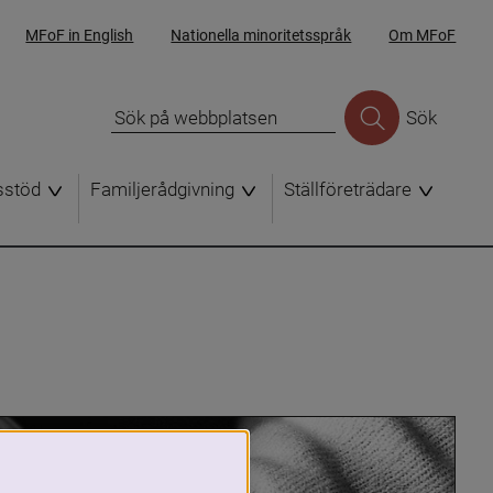
MFoF in English
Nationella minoritetsspråk
Om MFoF
Sök
sstöd
Familjerådgivning
Ställföreträdare