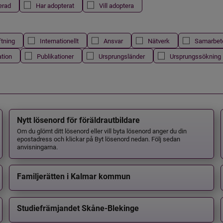
erad
Har adopterat
Vill adoptera
ftning
Internationellt
Ansvar
Nätverk
Samarbet
ation
Publikationer
Ursprungsländer
Ursprungssökning
Nytt lösenord för föräldrautbildare
Om du glömt ditt lösenord eller vill byta lösenord anger du din
epostadress och klickar på Byt lösenord nedan. Följ sedan
anvisningarna.
Familjerätten i Kalmar kommun
Studiefrämjandet Skåne-Blekinge