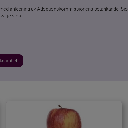
n med anledning av Adoptionskommissionens betänkande. Sido
varje sida.
erksamhet