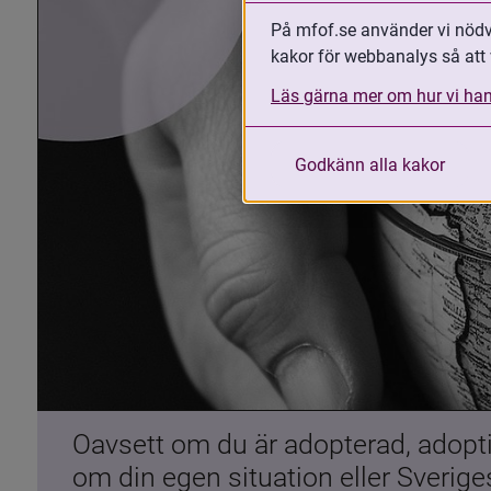
På mfof.se använder vi nödvä
kakor för webbanalys så att 
Läs gärna mer om hur vi han
Godkänn alla kakor
Oavsett om du är adopterad, adoptiv
om din egen situation eller Sverig