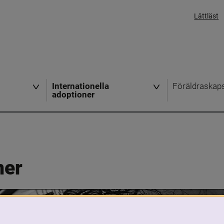
Lättläst
Internationella
Föräldraskap
adoptioner
ner