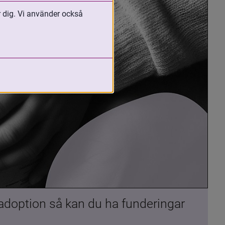
r dig. Vi använder också
 adoption så kan du ha funderingar 