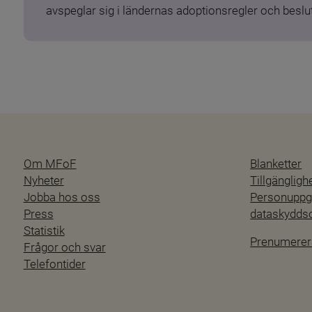
avspeglar sig i ländernas adoptionsregler och beslut
Om MFoF
Blanketter
Nyheter
Tillgänglig
Jobba hos oss
Personuppgi
Press
dataskydd
Statistik
Prenumerer
Frågor och svar
Telefontider